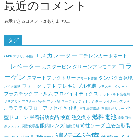
最近のコメント
表示できるコメントはありません。
タグ
エスカレーター
エチレンカーボネート
CFRP
アクリル樹脂
コラ
エレベーター
ガスタービン
グリーンアンモニア
ーゲン
スマートファクトリー
タンパク質発現
スマート農業
フォークリフト
フレキシブル包装
バイオ燃料
プラスチックシート
プラスチックフィルム
プロバイオティクス
ホットメルト接着剤
ポリアミド
マスターバッチ
マット剤
ユーティリティトラクター
ライナーレスラベ
ラテラルフローアッセイ
乳化剤
小
ル
再生炭素繊維
導電性ポリマー
燃料電池
型ドローン
栄養補助食品
検査
熱交換器
産業用冷
眼内レンズ
苛性ソーダ
血管造影装
凍システム
発酵化学品
細胞分離
遺伝子治療