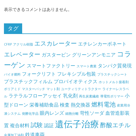
表示できるコメントはありません。
タグ
エスカレーター
エチレンカーボネート
CFRP
アクリル樹脂
コラ
エレベーター
ガスタービン
グリーンアンモニア
ーゲン
スマートファクトリー
タンパク質発現
スマート農業
フォークリフト
フレキシブル包装
バイオ燃料
プラスチックシート
プラスチックフィルム
プロバイオティクス
ホットメルト接着剤
ポリアミド
マスターバッチ
マット剤
ユーティリティトラクター
ライナーレスラベ
ラテラルフローアッセイ
乳化剤
小
ル
再生炭素繊維
導電性ポリマー
燃料電池
型ドローン
栄養補助食品
検査
熱交換器
産業用冷
眼内レンズ
苛性ソーダ
血管造影装
凍システム
発酵化学品
細胞分離
遺伝子治療
試験
酢酸エチル
置
複合材料
認証
鉄道車両
金属加工油剤