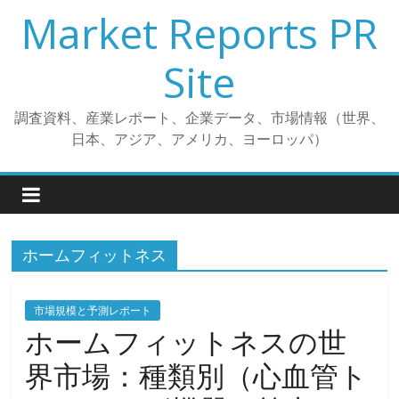
コ
Market Reports PR
ン
テ
Site
ン
ツ
調査資料、産業レポート、企業データ、市場情報（世界、
へ
日本、アジア、アメリカ、ヨーロッパ）
ス
キ
ッ
プ
ホームフィットネス
市場規模と予測レポート
ホームフィットネスの世
界市場：種類別（心血管ト