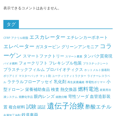
表示できるコメントはありません。
タグ
エスカレーター
エチレンカーボネート
CFRP
アクリル樹脂
コラ
エレベーター
ガスタービン
グリーンアンモニア
ーゲン
スマートファクトリー
タンパク質発現
スマート農業
フォークリフト
フレキシブル包装
バイオ燃料
プラスチックシート
プラスチックフィルム
プロバイオティクス
ホットメルト接着剤
ポリアミド
マスターバッチ
マット剤
ユーティリティトラクター
ライナーレスラベ
ラテラルフローアッセイ
乳化剤
小
ル
再生炭素繊維
導電性ポリマー
燃料電池
型ドローン
栄養補助食品
検査
熱交換器
産業用冷
眼内レンズ
苛性ソーダ
血管造影装
凍システム
発酵化学品
細胞分離
遺伝子治療
試験
酢酸エチル
置
複合材料
認証
鉄道車両
金属加工油剤