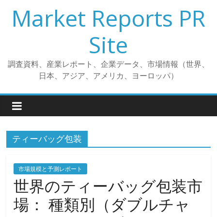
コ
Market Reports PR
ン
テ
Site
ン
ツ
調査資料、産業レポート、企業データ、市場情報（世界、
へ
日本、アジア、アメリカ、ヨーロッパ）
ス
キ
ッ
プ
ティーバッグ包装
市場規模と予測レポート
世界のティーバッグ包装市
場： 種類別（ダブルチャ