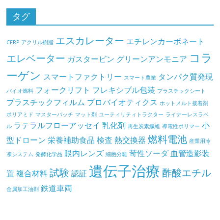
タグ
エスカレーター
エチレンカーボネート
CFRP
アクリル樹脂
コラ
エレベーター
ガスタービン
グリーンアンモニア
ーゲン
スマートファクトリー
タンパク質発現
スマート農業
フォークリフト
フレキシブル包装
バイオ燃料
プラスチックシート
プラスチックフィルム
プロバイオティクス
ホットメルト接着剤
ポリアミド
マスターバッチ
マット剤
ユーティリティトラクター
ライナーレスラベ
ラテラルフローアッセイ
乳化剤
小
ル
再生炭素繊維
導電性ポリマー
燃料電池
型ドローン
栄養補助食品
検査
熱交換器
産業用冷
眼内レンズ
苛性ソーダ
血管造影装
凍システム
発酵化学品
細胞分離
遺伝子治療
試験
酢酸エチル
置
複合材料
認証
鉄道車両
金属加工油剤