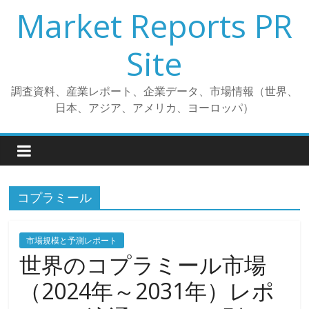
コ
Market Reports PR
ン
テ
Site
ン
ツ
調査資料、産業レポート、企業データ、市場情報（世界、
へ
日本、アジア、アメリカ、ヨーロッパ）
ス
キ
ッ
プ
コプラミール
市場規模と予測レポート
世界のコプラミール市場
（2024年～2031年）レポ