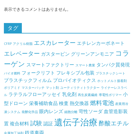
表示できるコメントはありません。
タグ
エスカレーター
エチレンカーボネート
CFRP
アクリル樹脂
コラ
エレベーター
ガスタービン
グリーンアンモニア
ーゲン
スマートファクトリー
タンパク質発現
スマート農業
フォークリフト
フレキシブル包装
バイオ燃料
プラスチックシート
プラスチックフィルム
プロバイオティクス
ホットメルト接着剤
ポリアミド
マスターバッチ
マット剤
ユーティリティトラクター
ライナーレスラベ
ラテラルフローアッセイ
乳化剤
小
ル
再生炭素繊維
導電性ポリマー
燃料電池
型ドローン
栄養補助食品
検査
熱交換器
産業用冷
眼内レンズ
苛性ソーダ
血管造影装
凍システム
発酵化学品
細胞分離
遺伝子治療
試験
酢酸エチル
置
複合材料
認証
鉄道車両
金属加工油剤