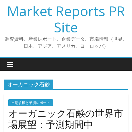
コ
Market Reports PR
ン
テ
Site
ン
ツ
調査資料、産業レポート、企業データ、市場情報（世界、
へ
日本、アジア、アメリカ、ヨーロッパ）
ス
キ
ッ
プ
オーガニック石鹸
市場規模と予測レポート
オーガニック石鹸の世界市
場展望：予測期間中