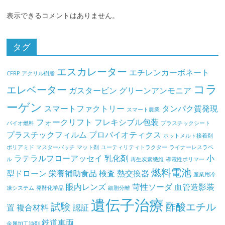
表示できるコメントはありません。
タグ
エスカレーター
エチレンカーボネート
CFRP
アクリル樹脂
コラ
エレベーター
ガスタービン
グリーンアンモニア
ーゲン
スマートファクトリー
タンパク質発現
スマート農業
フォークリフト
フレキシブル包装
バイオ燃料
プラスチックシート
プラスチックフィルム
プロバイオティクス
ホットメルト接着剤
ポリアミド
マスターバッチ
マット剤
ユーティリティトラクター
ライナーレスラベ
ラテラルフローアッセイ
乳化剤
小
ル
再生炭素繊維
導電性ポリマー
燃料電池
型ドローン
栄養補助食品
検査
熱交換器
産業用冷
眼内レンズ
苛性ソーダ
血管造影装
凍システム
発酵化学品
細胞分離
遺伝子治療
試験
酢酸エチル
置
複合材料
認証
鉄道車両
金属加工油剤