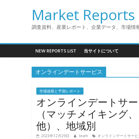
コ
Market Reports 
ン
テ
ン
調査資料、産業レポート、企業データ、市場情
ツ
へ
ス
NEW REPORTS LIST
当サイトについて
キ
ッ
オンラインデートサービス
プ
市場規模と予測レポート
オンラインデートサー
（マッチメイキング、
他）、地域別
2023年12月29日
team
オンラインデートサービ