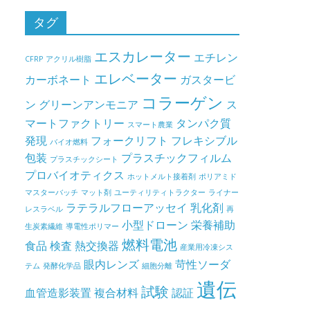
タグ
エスカレーター
エチレン
CFRP
アクリル樹脂
エレベーター
カーボネート
ガスタービ
コラーゲン
ン
グリーンアンモニア
ス
マートファクトリー
タンパク質
スマート農業
発現
フォークリフト
フレキシブル
バイオ燃料
包装
プラスチックフィルム
プラスチックシート
プロバイオティクス
ホットメルト接着剤
ポリアミド
マスターバッチ
マット剤
ユーティリティトラクター
ライナー
ラテラルフローアッセイ
乳化剤
レスラベル
再
小型ドローン
栄養補助
生炭素繊維
導電性ポリマー
燃料電池
食品
検査
熱交換器
産業用冷凍シス
眼内レンズ
苛性ソーダ
テム
発酵化学品
細胞分離
遺伝
試験
血管造影装置
複合材料
認証