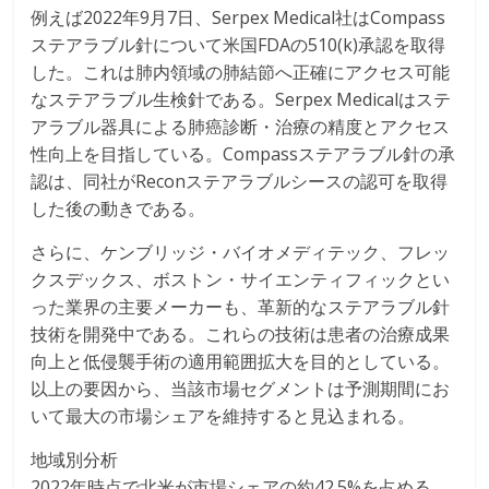
例えば2022年9月7日、Serpex Medical社はCompass
ステアラブル針について米国FDAの510(k)承認を取得
した。これは肺内領域の肺結節へ正確にアクセス可能
なステアラブル生検針である。Serpex Medicalはステ
アラブル器具による肺癌診断・治療の精度とアクセス
性向上を目指している。Compassステアラブル針の承
認は、同社がReconステアラブルシースの認可を取得
した後の動きである。
さらに、ケンブリッジ・バイオメディテック、フレッ
クスデックス、ボストン・サイエンティフィックとい
った業界の主要メーカーも、革新的なステアラブル針
技術を開発中である。これらの技術は患者の治療成果
向上と低侵襲手術の適用範囲拡大を目的としている。
以上の要因から、当該市場セグメントは予測期間にお
いて最大の市場シェアを維持すると見込まれる。
地域別分析
2022年時点で北米が市場シェアの約42.5%を占める