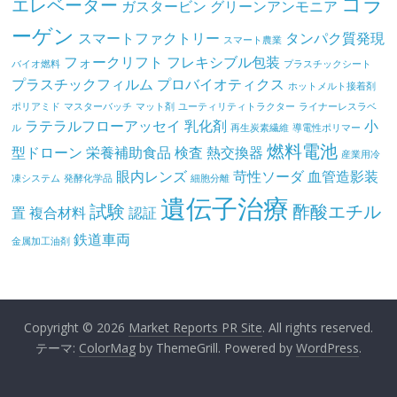
コラ
エレベーター
ガスタービン
グリーンアンモニア
ーゲン
スマートファクトリー
タンパク質発現
スマート農業
フォークリフト
フレキシブル包装
バイオ燃料
プラスチックシート
プラスチックフィルム
プロバイオティクス
ホットメルト接着剤
ポリアミド
マスターバッチ
マット剤
ユーティリティトラクター
ライナーレスラベ
ラテラルフローアッセイ
乳化剤
小
ル
再生炭素繊維
導電性ポリマー
燃料電池
型ドローン
栄養補助食品
検査
熱交換器
産業用冷
眼内レンズ
苛性ソーダ
血管造影装
凍システム
発酵化学品
細胞分離
遺伝子治療
試験
酢酸エチル
置
複合材料
認証
鉄道車両
金属加工油剤
Copyright © 2026
Market Reports PR Site
. All rights reserved.
テーマ:
ColorMag
by ThemeGrill. Powered by
WordPress
.