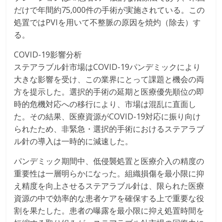
だけで年間約75,000件の手術が実施されている。この
処置ではPVIを用いて不整脈の原因を焼灼（除去）す
る。
COVID-19影響分析
ステアラブル針市場はCOVID-19パンデミックにより
大きな影響を受け、この業界にとって課題と機会の両
方を提示した。選択的手術の延期と医療優先順位の即
時的危機対応への移行により、市場は混乱に直面し
た。その結果、医療資源がCOVID-19対応に振り向け
られたため、非緊急・選択的手術におけるステアラブ
ル針の導入は一時的に減速した。
パンデミック期間中、低侵襲処置と医療介入の精度の
重要性は一層明らかになった。組織損傷を最小限に抑
え精度を向上させるステアラブル針は、限られた医療
資源の中で効率的な患者ケアを確保する上で重要な役
割を果たした。患者の曝露を最小限に抑え処置時間を