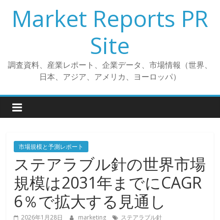
コ
Market Reports PR
ン
テ
Site
ン
ツ
調査資料、産業レポート、企業データ、市場情報（世界、
へ
日本、アジア、アメリカ、ヨーロッパ）
ス
キ
ッ
プ
市場規模と予測レポート
ステアラブル針の世界市場
規模は2031年までにCAGR
6％で拡大する見通し
2026年1月28日
marketing
ステアラブル針