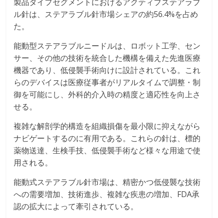
製品タイプセグメントにおけるアクティブステアラブ
ル針は、ステアラブル針市場シェアの約56.4%を占め
た。
能動型ステアラブルニードルは、ロボット工学、セン
サー、その他の技術を統合した機構を備えた先進医療
機器であり、低侵襲手術向けに設計されている。これ
らのデバイスは医療従事者がリアルタイムで調整・制
御を可能にし、外科的介入時の精度と適応性を向上さ
せる。
複雑な解剖学的構造を組織損傷を最小限に抑えながら
ナビゲートするのに有用である。これらの針は、標的
薬物送達、生検手技、低侵襲手術など様々な用途で使
用される。
能動式ステアラブル針市場は、精密かつ低侵襲な技術
への需要増加、技術進歩、複雑な疾患の増加、FDA承
認の拡大によって牽引されている。