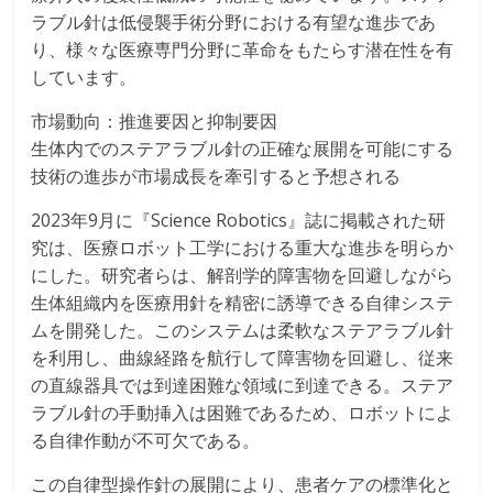
ラブル針は低侵襲手術分野における有望な進歩であ
り、様々な医療専門分野に革命をもたらす潜在性を有
しています。
市場動向：推進要因と抑制要因
生体内でのステアラブル針の正確な展開を可能にする
技術の進歩が市場成長を牽引すると予想される
2023年9月に『Science Robotics』誌に掲載された研
究は、医療ロボット工学における重大な進歩を明らか
にした。研究者らは、解剖学的障害物を回避しながら
生体組織内を医療用針を精密に誘導できる自律システ
ムを開発した。このシステムは柔軟なステアラブル針
を利用し、曲線経路を航行して障害物を回避し、従来
の直線器具では到達困難な領域に到達できる。ステア
ラブル針の手動挿入は困難であるため、ロボットによ
る自律作動が不可欠である。
この自律型操作針の展開により、患者ケアの標準化と