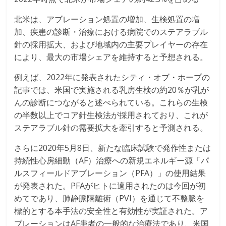
北米は、アブレーション処置の増加、生検処置の増
加、疾患の診断・治療における病院でのステアラブル
針の採用拡大、および地域内の主要プレイヤーの存在
により、最大の市場シェアを維持すると予想される。
例えば、2022年に発表されたシティ・オブ・ホープの
記事では、米国で実施される乳房生検の約20％が乳が
んの診断につながると述べられている。これらの生検
の半数以上でコア針生検法が採用されており、これが
ステアラブル針の需要拡大を牽引すると予測される。
さらに2020年5月8日、新たな臨床試験で発作性または
持続性心房細動（AF）治療への新規エネルギー源「パ
ルスフィールドアブレーション（PFA）」の使用結果
が発表された。PFAがヒトに適用されたのは今回が初
めてであり、肺静脈隔離術（PVI）を通じて不整脈を
標的とする本手法の安全性と有効性が実証された。ア
ブレーションはAF患者の一般的な治療法であり、米国