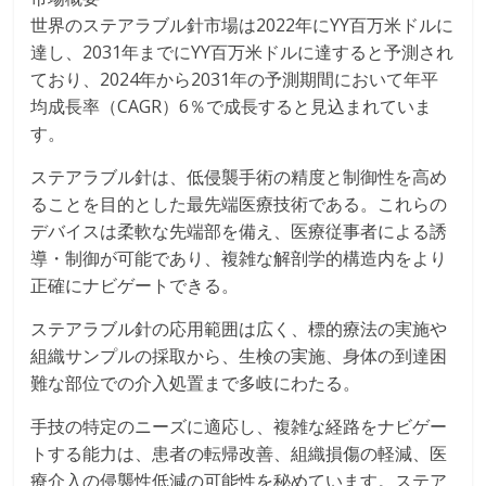
世界のステアラブル針市場は2022年にYY百万米ドルに
達し、2031年までにYY百万米ドルに達すると予測され
ており、2024年から2031年の予測期間において年平
均成長率（CAGR）6％で成長すると見込まれていま
す。
ステアラブル針は、低侵襲手術の精度と制御性を高め
ることを目的とした最先端医療技術である。これらの
デバイスは柔軟な先端部を備え、医療従事者による誘
導・制御が可能であり、複雑な解剖学的構造内をより
正確にナビゲートできる。
ステアラブル針の応用範囲は広く、標的療法の実施や
組織サンプルの採取から、生検の実施、身体の到達困
難な部位での介入処置まで多岐にわたる。
手技の特定のニーズに適応し、複雑な経路をナビゲー
トする能力は、患者の転帰改善、組織損傷の軽減、医
療介入の侵襲性低減の可能性を秘めています。ステア