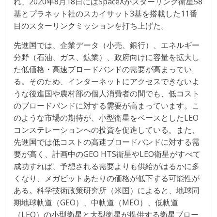
れ、2020年8月18日にはSpaceXがスターリンク衛星58
基とプラネット社のスカイサット3基を搭載した11番
目のスターリンクミッションを打ち上げた。
先進国では、企業データ（小売、銀行）、エネルギー
分野（石油、ガス、鉱業）、政府向けに容量を拡大し
た低価格・高速ブロードバンドの需要が高まってい
る。そのため、インターネットにアクセスできないよ
うな後進国や農村部の個人消費者の間でも、低コスト
のブロードバンドに対する需要が高まっています。こ
のような市場の期待が、小型衛星をベースとしたLEO
コンステレーションへの投資を促進している。また、
先進国では低コストの高速ブロードバンドに対する需
要が高く、計画中のGEO HTS衛星やLEO衛星がすべて
成功すれば、予想される需要よりも供給がはるかに多
くなり、メガビットあたりの価格が低下する可能性が
ある。科学技術政策研究所（米国）によると、地球同
期地球軌道（GEO）、中軌道（MEO）、低軌道
（LEO）の小型衛星と大型衛星が提供する衛星ブロー