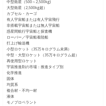
中型衛星（500～2,500kg)
大型衛星（2,500kg超）
カプセル・カーゴ
有人宇宙船または有人宇宙飛行
非搭載宇宙船または無人宇宙船
惑星間航行宇宙船と探査機
ローバー／宇宙船着陸船
打上げ輸送機
小型ロケット（35万キログラム未満）
中型・大型ロケット（35万キログラム超）
再使用型ロケット
宇宙推進剤の市場：推進タイプ別
化学推進
固体
均質系
複合材・不均一材
液体
モノプロペラント