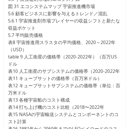
図 31 エコシステムマップ 宇宙推進機市場
5.6 顧客ビジネスに影響を与えるトレンド／混乱
5.6.1 宇宙推進剤市場プレイヤーの収益シフトと新たな
収益ポケット
5.7 平均販売価格
表8 宇宙推進用スラスタの平均価格、2020～2022年
（USD）
table 9 人工衛星の価格帯（2020-2022年）（百万US
ドル
表10 人工衛星のサブシステムの価格帯（2020-2022年
表11 キューブサットの価格帯（百万米ドル）
表12 キューブサットサブシステムの価格帯（単位：百
万米ドル
表13 各種宇宙船のコスト構成
表14 打ち上げ機のコスト比較（2018〜2022年
表15 NASAの宇宙輸送システムとコンポーネントのコ
スト計算
表16 1981年から2060年までのLEOペイロードのコス