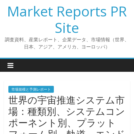
コ
Market Reports PR
ン
テ
Site
ン
ツ
調査資料、産業レポート、企業データ、市場情報（世界、
へ
日本、アジア、アメリカ、ヨーロッパ）
ス
キ
ッ
プ
市場規模と予測レポート
世界の宇宙推進システム市
場：種類別、システムコン
ポーネント別、プラット
フォーム別、軌道、エンド