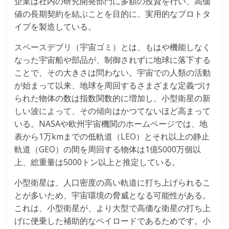
企業は社内の研究開発部門に多額の投資を行い、高価
値の長期契約を結ぶことを目的に、実用的なプロトタ
イプを製造している。
スペースデブリ（宇宙ゴミ）とは、もはや機能しなく
なった宇宙船や部品が、制御されずに地球に落下する
ことで、その大きさは問わない。宇宙での人類の活動
が始まって以来、地球を周回するさまざまな定義づけ
られた物体の数は指数関数的に増加し、小型衛星の新
しい波によって、その傾向はかつてないほど高まって
いる。NASAや欧州宇宙機関のホームページでは、地
表から1万kmまでの低軌道（LEO）とそれ以上の静止
軌道（GEO）の間を周回する物体は1億5000万個以
上、総重量は5000トン以上と推定している。
小型衛星は、人口密度の高い軌道に打ち上げられるこ
とが多いため、宇宙環境の脅威となる可能性がある。
これは、小型衛星が、より大型で高価な衛星の打ち上
げに便乗した補助的なペイロードであるためです。小