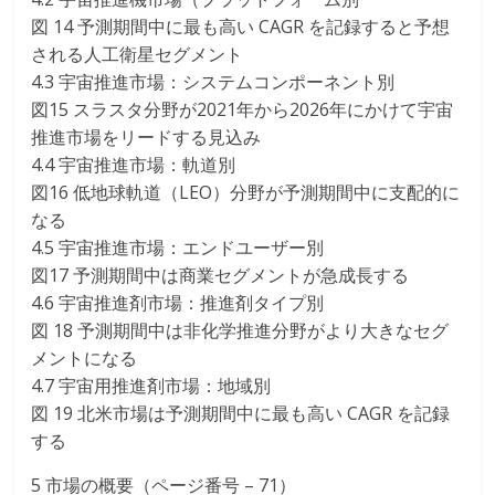
図 14 予測期間中に最も高い CAGR を記録すると予想
される人工衛星セグメント
4.3 宇宙推進市場：システムコンポーネント別
図15 スラスタ分野が2021年から2026年にかけて宇宙
推進市場をリードする見込み
4.4 宇宙推進市場：軌道別
図16 低地球軌道（LEO）分野が予測期間中に支配的に
なる
4.5 宇宙推進市場：エンドユーザー別
図17 予測期間中は商業セグメントが急成長する
4.6 宇宙推進剤市場：推進剤タイプ別
図 18 予測期間中は非化学推進分野がより大きなセグ
メントになる
4.7 宇宙用推進剤市場：地域別
図 19 北米市場は予測期間中に最も高い CAGR を記録
する
5 市場の概要（ページ番号 – 71）