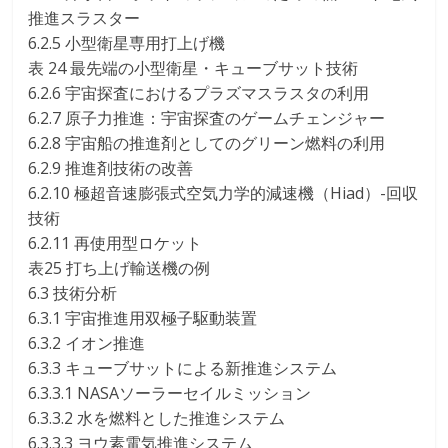
推進スラスター
6.2.5 小型衛星専用打上げ機
表 24 最先端の小型衛星・キューブサット技術
6.2.6 宇宙探査におけるプラズマスラスタの利用
6.2.7 原子力推進：宇宙探査のゲームチェンジャー
6.2.8 宇宙船の推進剤としてのグリーン燃料の利用
6.2.9 推進剤技術の改善
6.2.10 極超音速膨張式空気力学的減速機（Hiad）-回収
技術
6.2.11 再使用型ロケット
表25 打ち上げ輸送機の例
6.3 技術分析
6.3.1 宇宙推進用双極子駆動装置
6.3.2 イオン推進
6.3.3 キューブサットによる新推進システム
6.3.3.1 NASAソーラーセイルミッション
6.3.3.2 水を燃料とした推進システム
6.3.3.3 ヨウ素電気推進システム