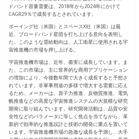
ドバンド容量需要は、2018年から2024年にかけて
CAGR29％で成長するとされています。
ボーイング社（米国）とスペースX社（米国）は最
近、ブロードバンド星団を打ち上げる意向を表明し
た。このような需給動向は、人工衛星に使用される宇
宙推進機の市場を押し上げる。
宇宙推進機市場は、近年、着実に成長しています。ま
た、この市場は、主に世界的な商用アプリケーション
の増加により、今後数年間で大きく成長すると予想さ
れています。非軍事用途の多様で増大する需要に応え
るため、メーカーは、原子力推進、反物質推進、電気
帆推進などの高度な宇宙推進システムの大規模な研究
開発に取り組んでいます。研究開発活動は、品質や安
全性などのパラメータに等しく焦点を当てながら、革
新的で効率的な推進設計と技術の開発に重点を置いて
います。宇宙推進機市場の急激な成長を予測し、大手