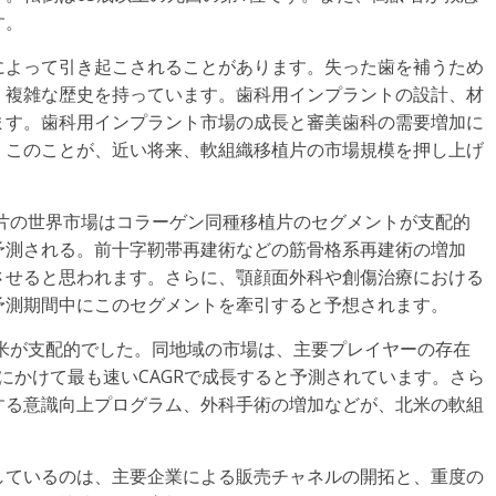
す。
によって引き起こされることがあります。失った歯を補うため
く複雑な歴史を持っています。歯科用インプラントの設計、材
ます。歯科用インプラント市場の成長と審美歯科の需要増加に
。このことが、近い将来、軟組織移植片の市場規模を押し上げ
植片の世界市場はコラーゲン同種移植片のセグメントが支配的
予測される。前十字靭帯再建術などの筋骨格系再建術の増加
させると思われます。さらに、顎顔面外科や創傷治療における
予測期間中にこのセグメントを牽引すると予想されます。
北米が支配的でした。同地域の市場は、主要プレイヤーの存在
1年にかけて最も速いCAGRで成長すると予測されています。さら
する意識向上プログラム、外科手術の増加などが、北米の軟組
しているのは、主要企業による販売チャネルの開拓と、重度の