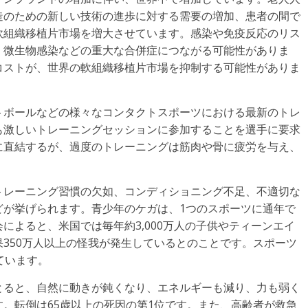
造のための新しい技術の進歩に対する需要の増加、患者の間で
軟組織移植片市場を増大させています。感染や免疫反応のリス
、微生物感染などの重大な合併症につながる可能性がありま
コストが、世界の軟組織移植片市場を抑制する可能性がありま
トボールなどの様々なコンタクトスポーツにおける最新のトレ
も激しいトレーニングセッションに参加することを選手に要求
に直結するが、過度のトレーニングは筋肉や骨に疲労を与え、
トレーニング習慣の欠如、コンディショニング不足、不適切な
どが挙げられます。青少年のケガは、1つのスポーツに通年で
によると、米国では毎年約3,000万人の子供やティーンエイ
350万人以上の怪我が発生しているとのことです。スポーツ
ています。
とると、自然に動きが鈍くなり、エネルギーも減り、力も弱く
。転倒は65歳以上の死因の第1位です。また、高齢者が救急