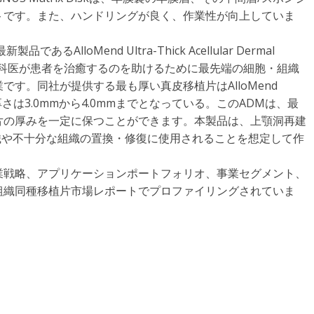
トです。また、ハンドリングが良く、作業性が向上していま
るAlloMend Ultra-Thick Acellular Dermal
、外科医が患者を治癒するのを助けるために最先端の細胞・組織
す。同社が提供する最も厚い真皮移植片はAlloMend
り、厚さは3.0mmから4.0mmまでとなっている。このADMは、最
片の厚みを一定に保つことができます。本製品は、上顎洞再建
織や不十分な組織の置換・修復に使用されることを想定して作
業戦略、アプリケーションポートフォリオ、事業セグメント、
組織同種移植片市場レポートでプロファイリングされていま