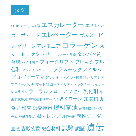
タグ
エスカレーター
エチレン
CFRP
アクリル樹脂
エレベーター
カーボネート
ガスタービ
コラーゲン
ン
グリーンアンモニア
ス
マートファクトリー
タンパク質
スマート農業
発現
フォークリフト
フレキシブル
バイオ燃料
包装
プラスチックフィルム
プラスチックシート
プロバイオティクス
ホットメルト接着剤
ポリアミド
マスターバッチ
マット剤
ユーティリティトラクター
ライナー
ラテラルフローアッセイ
乳化剤
レスラベル
再
小型ドローン
栄養補助
生炭素繊維
導電性ポリマー
燃料電池
食品
検査
熱交換器
産業用冷凍シス
眼内レンズ
苛性ソーダ
テム
発酵化学品
細胞分離
遺伝
試験
血管造影装置
複合材料
認証