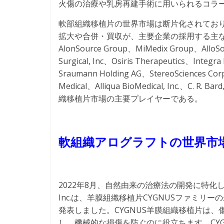
火傷の治療や乳房再建手術に用いられるコラ
軟部組織移植片の世界市場は断片化されてお
拡大や合併・買収が、主要企業の採用する主な戦略です。Lat
AlonSource Group、MiMedix Group、AlloS
Surgical, Inc、Osiris Therapeutics、Integra
Sraumann Holding AG、StereoSciences Corp
Medical、Alliqua BioMedical, Inc.、C. R. Bar
織移植片市場の主要プレイヤーである。
軟組織アログラフトの世界市
2022年8月、自然由来の治療法の開発に特化した再
Inc.は、羊膜組織移植片CYGNUSファミリーの最
発表しました。CYGNUS羊膜組織移植片は
し、機械的な損傷を防ぐのに役立ちます。CYGNU