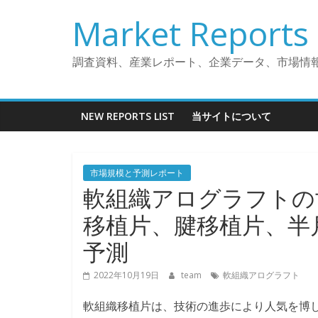
コ
Market Reports 
ン
テ
ン
調査資料、産業レポート、企業データ、市場情
ツ
へ
ス
NEW REPORTS LIST
当サイトについて
キ
ッ
プ
市場規模と予測レポート
軟組織アログラフトの
移植片、腱移植片、半
予測
2022年10月19日
team
軟組織アログラフト
軟組織移植片は、技術の進歩により人気を博