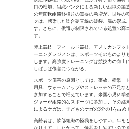
口の増加、組織バンクによる新しい組織の製
の無菌軟組織移植片の需要の急増が、世界の
クは、感染した吻合硬直線の破裂、腸の形成
す。さらに、償還が制限されている処置の高
す。
陸上競技、フィールド競技、アメリカンフッ
ーニングレジメンは、スポーツそのものより
します。高強度トレーニングは競技力の向上
しばしば傷害につながる。
スポーツ傷害の原因としては、事故、衝撃、
用具、ウォームアップやストレッチの不足な
参加することで増えています。米国小児科学会
ジャーが組織的なスポーツに参加し、その結果
によるケガは、子どものケガの3分の1を占め
高齢者は、軟部組織の怪我をしやすい。年を
なります。したがって、怪我をしやすいのです