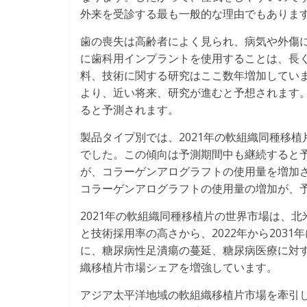
外来を受診する最も一般的な理由でもありま
歯の喪失は高齢者によく見られ、病気や外傷
に歯科用インプラントを使用することは、長
料、技術に関する研究はここ数年増加してい
より、近い将来、研究が進むと予想されます
ると予測されます。
製品タイプ別では、2021年の軟組織同種移
でした。この傾向は予測期間中も継続すると
が、コラーゲンアログラフトの使用量を増加
コラーゲンアログラフトの使用量の増加が、
2021年の軟組織同種移植片の世界市場は、
と技術採用率の高さから、2022年から203
に、糖尿病性足潰瘍の蔓延、糖尿病医療に対
織移植片市場シェアを増強しています。
アジア太平洋地域の軟組織移植片市場を牽引