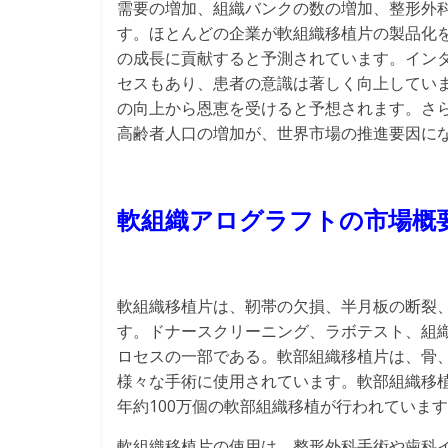
需要の増加、組織バンクの数の増加、整形外
す。ほとんどの企業が軟組織移植片の製品化
の成長に貢献すると予測されています。イン
セスもあり、患者の意識は著しく向上してい
の向上から恩恵を受けると予想されます。さ
高齢者人口の増加が、世界市場の推進要因に
軟組織アログラフトの市場概
軟組織移植片は、靭帯の欠損、半月板の断裂
す。ドナースクリーニング、ラボテスト、組
ロセスの一部である。軟部組織移植片は、骨
様々な手術に使用されています。軟部組織移植
年約100万個の軟部組織移植が行われていま
軟組織移植片の使用は、整形外科手術や歯科