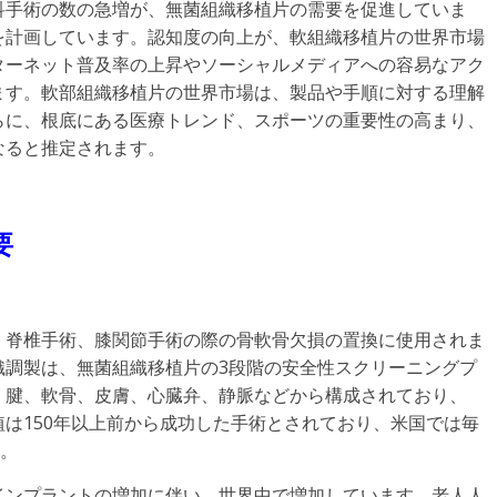
科手術の数の急増が、無菌組織移植片の需要を促進していま
を計画しています。認知度の向上が、軟組織移植片の世界市場
ターネット普及率の上昇やソーシャルメディアへの容易なアク
ます。軟部組織移植片の世界市場は、製品や手順に対する理解
らに、根底にある医療トレンド、スポーツの重要性の高まり、
なると推定されます。
要
、脊椎手術、膝関節手術の際の骨軟骨欠損の置換に使用されま
織調製は、無菌組織移植片の3段階の安全性スクリーニングプ
、腱、軟骨、皮膚、心臓弁、静脈などから構成されており、
は150年以上前から成功した手術とされており、米国では毎
す。
インプラントの増加に伴い、世界中で増加しています。老人人