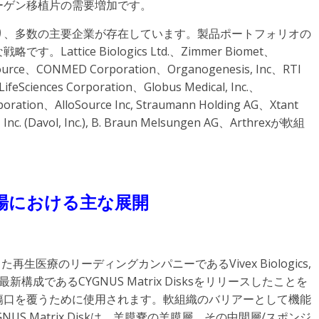
ーゲン移植片の需要増加です。
り、多数の主要企業が存在しています。製品ポートフォリオの
tice Biologics Ltd.、Zimmer Biomet、
ource、CONMED Corporation、Organogenesis, Inc、RTI
 LifeSciences Corporation、Globus Medical, Inc.、
oration、AlloSource Inc, Straumann Holding AG、Xtant
d, Inc. (Davol, Inc.), B. Braun Melsungen AG、Arthrexが軟組
場における主な展開
生医療のリーディングカンパニーであるVivex Biologics,
新構成であるCYGNUS Matrix Disksをリリースしたことを
、傷口を覆うために使用されます。軟組織のバリアーとして機能
S Matrix Diskは、羊膜嚢の羊膜層、その中間層/スポンジ