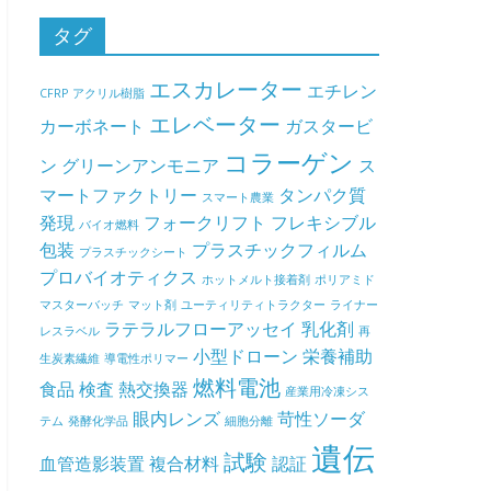
タグ
エスカレーター
エチレン
CFRP
アクリル樹脂
エレベーター
カーボネート
ガスタービ
コラーゲン
ン
グリーンアンモニア
ス
マートファクトリー
タンパク質
スマート農業
発現
フォークリフト
フレキシブル
バイオ燃料
包装
プラスチックフィルム
プラスチックシート
プロバイオティクス
ホットメルト接着剤
ポリアミド
マスターバッチ
マット剤
ユーティリティトラクター
ライナー
ラテラルフローアッセイ
乳化剤
レスラベル
再
小型ドローン
栄養補助
生炭素繊維
導電性ポリマー
燃料電池
食品
検査
熱交換器
産業用冷凍シス
眼内レンズ
苛性ソーダ
テム
発酵化学品
細胞分離
遺伝
試験
血管造影装置
複合材料
認証