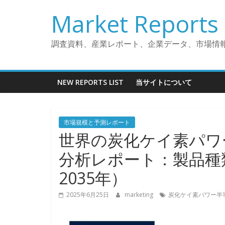
コ
Market Reports 
ン
テ
ン
調査資料、産業レポート、企業データ、市場情
ツ
へ
ス
NEW REPORTS LIST
当サイトについて
キ
ッ
プ
市場規模と予測レポート
世界の炭化ケイ素パワ
分析レポート：製品種
2035年）
2025年6月25日
marketing
炭化ケイ素パワー半