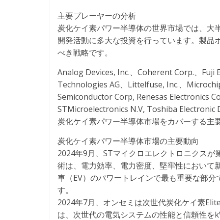
主要プレーヤーの分析
炭化ケイ素パワー半導体の世界市場では、大半
開発活動に多大な投資を行っています。製品ポ
べき戦略です。
Analog Devices, Inc.、Coherent Corp.、Fuji 
Technologies AG、Littelfuse, Inc.、Microch
Semiconductor Corp, Renesas Electronics C
STMicroelectronics N.V, Toshiba Electron
炭化ケイ素パワー半導体市場をカバーする主
炭化ケイ素パワー半導体市場の主要動向
2024年9月、STマイクロエレクトロニクスが
術は、電力効率、電力密度、堅牢性において
車（EV）のパワートレインで最も重要な部分
す。
2024年7月、オンセミは次世代炭化ケイ素EliteSiC
は、次世代の電気システムの性能と信頼性を