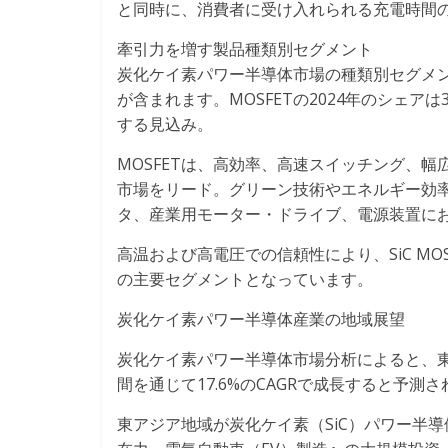
と同時に、消費者に受け入れられる充電時間
牽引力を増す製品種類別セグメント
炭化ケイ素パワー半導体市場の種類別セグメン
が含まれます。MOSFETの2024年のシェアは
する見込み。
MOSFETは、高効率、高速スイッチング、幅
市場をリード。グリーン技術やエネルギー効
タ、産業用モーター・ドライブ、電源装置におけ
高温および高電圧での信頼性により、SiC MO
の主要セグメントとなっています。
炭化ケイ素パワー半導体産業の地域展望
炭化ケイ素パワー半導体市場分析によると、東ア
間を通じて17.6%のCAGRで成長すると予測
東アジア地域が炭化ケイ素（SiC）パワー半