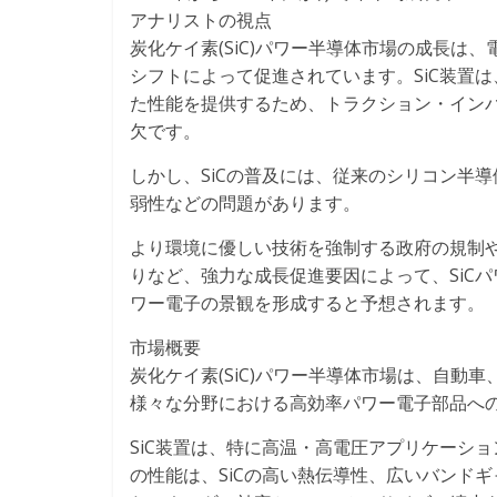
アナリストの視点
炭化ケイ素(SiC)パワー半導体市場の成長は
シフトによって促進されています。SiC装置
た性能を提供するため、トラクション・イン
欠です。
しかし、SiCの普及には、従来のシリコン半
弱性などの問題があります。
より環境に優しい技術を強制する政府の規制
りなど、強力な成長促進要因によって、SiC
ワー電子の景観を形成すると予想されます。
市場概要
炭化ケイ素(SiC)パワー半導体市場は、自
様々な分野における高効率パワー電子部品へ
SiC装置は、特に高温・高電圧アプリケーシ
の性能は、SiCの高い熱伝導性、広いバンド