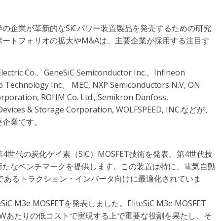
の企業が革新的なSiCパワー装置製品を発売するための研究
ートフォリオの拡大やM&Aは、主要企業が採用する注目す
Electric Co.、GeneSiC Semiconductor Inc.、Infineon
ip Technology Inc、 MEC, NXP Semiconductors N.V, ON
orporation, ROHM Co. Ltd., Semikron Danfoss,
ic Devices & Storage Corporation, WOLFSPEED, INC.などが、
要企業です。
第4世代の炭化ケイ素（SiC）MOSFET技術を発表。第4世代技
新たなベンチマークを提供します。この装置は特に、電気自動
であるトラクション・インバータ向けに最適化されていま
 M3e MOSFETを発表しました。EliteSiC M3e MOSFET
kWあたりの低コストで実現する上で重要な役割を果たし、そ