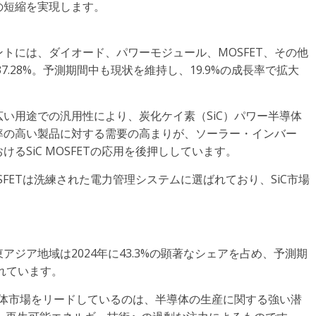
の短縮を実現します。
トには、ダイオード、パワーモジュール、MOSFET、その他
37.28%。予測期間中も現状を維持し、19.9%の成長率で拡大
広い用途での汎用性により、炭化ケイ素（SiC）パワー半導体
率の高い製品に対する需要の高まりが、ソーラー・インバー
るSiC MOSFETの応用を後押ししています。
SFETは洗練された電力管理システムに選ばれており、SiC市場
ジア地域は2024年に43.3%の顕著なシェアを占め、予測期
されています。
導体市場をリードしているのは、半導体の生産に関する強い潜