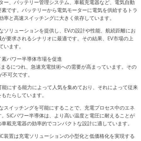
ーター、バッテリー管理システム、車載充電器など、電気自動
要素です。バッテリーから電気モーターに電気を供給するトラ
高効率と高速スイッチングに大きく依存しています。
スなソリューションを提供し、EVの設計や性能、航続距離にお
が要求されるシナリオに最適です。その結果、EV市場の上
しています。
イ素パワー半導体市場を促進
が高まるにつれ、急速充電技術への需要が高まっています。その
が不可欠です。
電を可能にする能力によって人気を集めており、それによって従来
をもたらしています。
速なスイッチングを可能にすることで、充電プロセス中のエネ
。SiCパワー半導体は、より高い温度と電圧に耐えることが
の車載充電器の効率的でコンパクトな設計に適しています。
iC装置は充電ソリューションの小型化と低価格化を実現する