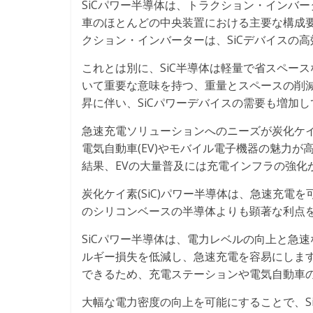
SiCパワー半導体は、トラクション・インバ
車のほとんどの中央装置における主要な構成
クション・インバーターは、SiCデバイスの
これとは別に、SiC半導体は軽量で省スペー
いて重要な意味を持つ、重量とスペースの削減
昇に伴い、SiCパワーデバイスの需要も増加
急速充電ソリューションへのニーズが炭化ケ
電気自動車(EV)やモバイル電子機器の魅力
結果、EVの大量普及には充電インフラの強化
炭化ケイ素(SiC)パワー半導体は、急速充
のシリコンベースの半導体よりも顕著な利点
SiCパワー半導体は、電力レベルの向上と急
ルギー損失を低減し、急速充電を容易にします
できるため、充電ステーションや電気自動車
大幅な電力密度の向上を可能にすることで、S