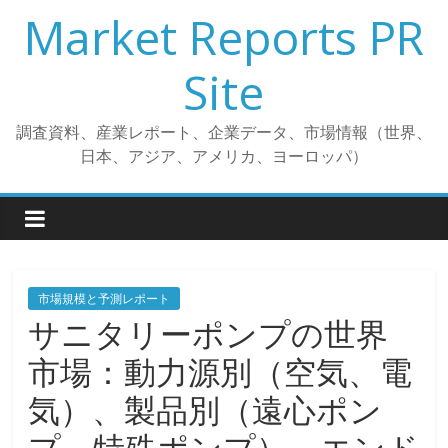
コ
Market Reports PR
ン
テ
Site
ン
ツ
調査資料、産業レポート、企業データ、市場情報（世界、
へ
日本、アジア、アメリカ、ヨーロッパ）
ス
キ
ッ
プ
市場規模と予測レポート
サニタリーポンプの世界
市場：動力源別（空気、電
気）、製品別（遠心ポン
プ、特殊ポンプ）、エンド