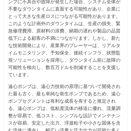
ンプに不具合や故障が発生した場合、システム全体が
不要なダウンタイムに直面する可能性があり、企業に
とって大きな生産ロスにつながる可能性があります。
このような計画外のダウンタイムは、生産の損失、緊
急修理費用、原材料の浪費、納期の遅れや製品の品質
低下による顧客の不満につながります。しかし、新た
な技術開発により、産業界のプレーヤーは、リアルタ
イムモニタリング、予知保全、接続インフラ、状態監
視ソリューションを採用し、ダウンタイム前に故障の
可能性を検出し、数百万ドルを削減することを支援し
ています。
遠心ポンプは、遠心力技術の原理に基づいて開発され
た最も古く、最も単純な衛生ポンプであるため、遠心
ポンプセグメントは有利な成長を有すると推定され
る。遠心ポンプは、低粘度流体の移送に優れ、流量調
整が容易で、低コスト、シンプルな設計でメンテナン
スが容易、安定した出力、浮遊粒子や小さな固体を含
む流体に適合し、幅広い流量と圧力出力が可能な多く