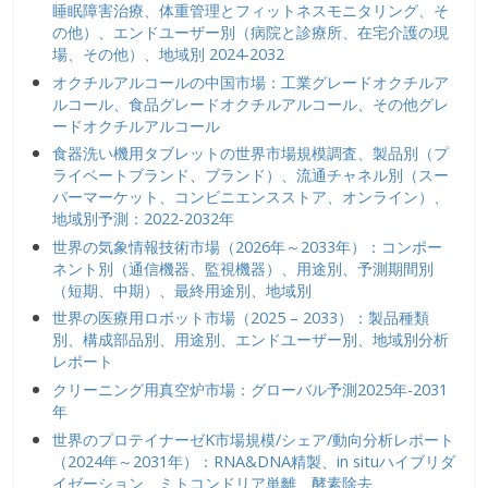
睡眠障害治療、体重管理とフィットネスモニタリング、そ
の他）、エンドユーザー別（病院と診療所、在宅介護の現
場、その他）、地域別 2024-2032
オクチルアルコールの中国市場：工業グレードオクチルア
ルコール、食品グレードオクチルアルコール、その他グレ
ードオクチルアルコール
食器洗い機用タブレットの世界市場規模調査、製品別（プ
ライベートブランド、ブランド）、流通チャネル別（スー
パーマーケット、コンビニエンスストア、オンライン）、
地域別予測：2022-2032年
世界の気象情報技術市場（2026年～2033年）：コンポー
ネント別（通信機器、監視機器）、用途別、予測期間別
（短期、中期）、最終用途別、地域別
世界の医療用ロボット市場（2025 – 2033）：製品種類
別、構成部品別、用途別、エンドユーザー別、地域別分析
レポート
クリーニング用真空炉市場：グローバル予測2025年-2031
年
世界のプロテイナーゼK市場規模/シェア/動向分析レポート
（2024年～2031年）：RNA&DNA精製、in situハイブリダ
イゼーション、ミトコンドリア単離、酵素除去