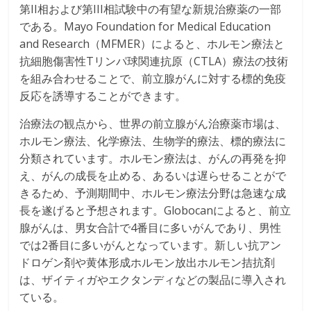
第II相および第III相試験中の有望な新規治療薬の一部
である。Mayo Foundation for Medical Education
and Research（MFMER）によると、ホルモン療法と
抗細胞傷害性Tリンパ球関連抗原（CTLA）療法の技術
を組み合わせることで、前立腺がんに対する標的免疫
反応を誘導することができます。
治療法の観点から、世界の前立腺がん治療薬市場は、
ホルモン療法、化学療法、生物学的療法、標的療法に
分類されています。ホルモン療法は、がんの再発を抑
え、がんの成長を止める、あるいは遅らせることがで
きるため、予測期間中、ホルモン療法分野は急速な成
長を遂げると予想されます。Globocanによると、前立
腺がんは、男女合計で4番目に多いがんであり、男性
では2番目に多いがんとなっています。新しい抗アン
ドロゲン剤や黄体形成ホルモン放出ホルモン拮抗剤
は、ザイティガやエクタンディなどの製品に導入され
ている。