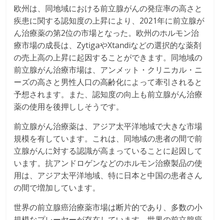
欧州は、同地域における前立腺がんの発症率の高さと
疾患に関する認知度の上昇により、2021年に前立腺が
ん治療薬の第2位の市場となった。欧州のホルモン治
療市場の成長は、ZytigaやXtandiなどの選択的な薬剤
の売上高の上昇に起因することができます。同地域の
前立腺がん治療市場は、アンメット・クリニカル・ニ
ーズの高さと男性人口の高齢化によって牽引されると
予想されます。また、認知度の向上も前立腺がん治療
薬の使用を後押ししそうです。
前立腺がん治療薬は、アジア太平洋地域で大きな市場
規模を有しています。これは、同地域の患者の間で前
立腺がんに対する認識が高まっていることに起因して
います。抗アンドロゲンなどのホルモン治療製品の使
用は、アジア太平洋地域、特に日本と中国の患者さん
の間で増加しています。
世界の前立腺癌治療薬市場は断片的であり、多数の小
規模なプレーヤーが存在しています。世界の前立腺癌