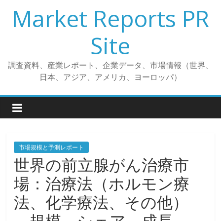
コ
Market Reports PR
ン
テ
Site
ン
ツ
調査資料、産業レポート、企業データ、市場情報（世界、
へ
日本、アジア、アメリカ、ヨーロッパ）
ス
キ
ッ
プ
市場規模と予測レポート
世界の前立腺がん治療市
場：治療法（ホルモン療
法、化学療法、その他）
、規模、シェア、成長、