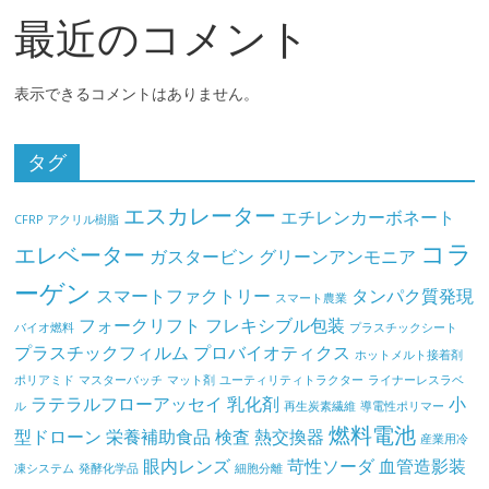
最近のコメント
表示できるコメントはありません。
タグ
エスカレーター
エチレンカーボネート
CFRP
アクリル樹脂
コラ
エレベーター
ガスタービン
グリーンアンモニア
ーゲン
スマートファクトリー
タンパク質発現
スマート農業
フォークリフト
フレキシブル包装
バイオ燃料
プラスチックシート
プラスチックフィルム
プロバイオティクス
ホットメルト接着剤
ポリアミド
マスターバッチ
マット剤
ユーティリティトラクター
ライナーレスラベ
ラテラルフローアッセイ
乳化剤
小
ル
再生炭素繊維
導電性ポリマー
燃料電池
型ドローン
栄養補助食品
検査
熱交換器
産業用冷
眼内レンズ
苛性ソーダ
血管造影装
凍システム
発酵化学品
細胞分離