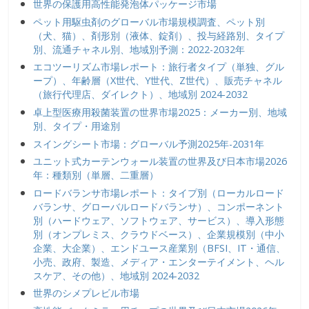
世界の保護用高性能発泡体パッケージ市場
ペット用駆虫剤のグローバル市場規模調査、ペット別
（犬、猫）、剤形別（液体、錠剤）、投与経路別、タイプ
別、流通チャネル別、地域別予測：2022-2032年
エコツーリズム市場レポート：旅行者タイプ（単独、グル
ープ）、年齢層（X世代、Y世代、Z世代）、販売チャネル
（旅行代理店、ダイレクト）、地域別 2024-2032
卓上型医療用殺菌装置の世界市場2025：メーカー別、地域
別、タイプ・用途別
スイングシート市場：グローバル予測2025年-2031年
ユニット式カーテンウォール装置の世界及び日本市場2026
年：種類別（単層、二重層）
ロードバランサ市場レポート：タイプ別（ローカルロード
バランサ、グローバルロードバランサ）、コンポーネント
別（ハードウェア、ソフトウェア、サービス）、導入形態
別（オンプレミス、クラウドベース）、企業規模別（中小
企業、大企業）、エンドユース産業別（BFSI、IT・通信、
小売、政府、製造、メディア・エンターテイメント、ヘル
スケア、その他）、地域別 2024-2032
世界のシメプレビル市場