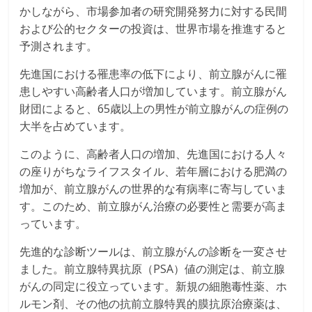
かしながら、市場参加者の研究開発努力に対する民間
および公的セクターの投資は、世界市場を推進すると
予測されます。
先進国における罹患率の低下により、前立腺がんに罹
患しやすい高齢者人口が増加しています。前立腺がん
財団によると、65歳以上の男性が前立腺がんの症例の
大半を占めています。
このように、高齢者人口の増加、先進国における人々
の座りがちなライフスタイル、若年層における肥満の
増加が、前立腺がんの世界的な有病率に寄与していま
す。このため、前立腺がん治療の必要性と需要が高ま
っています。
先進的な診断ツールは、前立腺がんの診断を一変させ
ました。前立腺特異抗原（PSA）値の測定は、前立腺
がんの同定に役立っています。新規の細胞毒性薬、ホ
ルモン剤、その他の抗前立腺特異的膜抗原治療薬は、