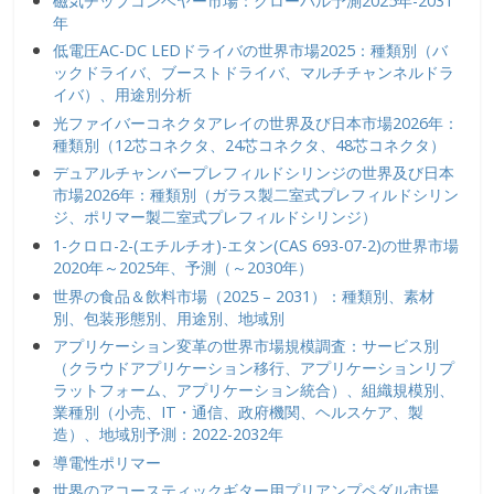
磁気チップコンベヤー市場：グローバル予測2025年-2031
年
低電圧AC-DC LEDドライバの世界市場2025：種類別（バ
ックドライバ、ブーストドライバ、マルチチャンネルドラ
イバ）、用途別分析
光ファイバーコネクタアレイの世界及び日本市場2026年：
種類別（12芯コネクタ、24芯コネクタ、48芯コネクタ）
デュアルチャンバープレフィルドシリンジの世界及び日本
市場2026年：種類別（ガラス製二室式プレフィルドシリン
ジ、ポリマー製二室式プレフィルドシリンジ）
1-クロロ-2-(エチルチオ)-エタン(CAS 693-07-2)の世界市場
2020年～2025年、予測（～2030年）
世界の食品＆飲料市場（2025 – 2031）：種類別、素材
別、包装形態別、用途別、地域別
アプリケーション変革の世界市場規模調査：サービス別
（クラウドアプリケーション移行、アプリケーションリプ
ラットフォーム、アプリケーション統合）、組織規模別、
業種別（小売、IT・通信、政府機関、ヘルスケア、製
造）、地域別予測：2022-2032年
導電性ポリマー
世界のアコースティックギター用プリアンプペダル市場