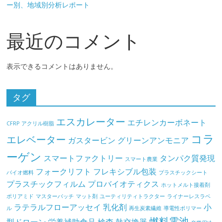
ー別、地域別分析レポート
最近のコメント
表示できるコメントはありません。
タグ
エスカレーター
エチレンカーボネート
CFRP
アクリル樹脂
コラ
エレベーター
ガスタービン
グリーンアンモニア
ーゲン
スマートファクトリー
タンパク質発現
スマート農業
フォークリフト
フレキシブル包装
バイオ燃料
プラスチックシート
プラスチックフィルム
プロバイオティクス
ホットメルト接着剤
ポリアミド
マスターバッチ
マット剤
ユーティリティトラクター
ライナーレスラベ
ラテラルフローアッセイ
乳化剤
小
ル
再生炭素繊維
導電性ポリマー
燃料電池
型ドローン
栄養補助食品
検査
熱交換器