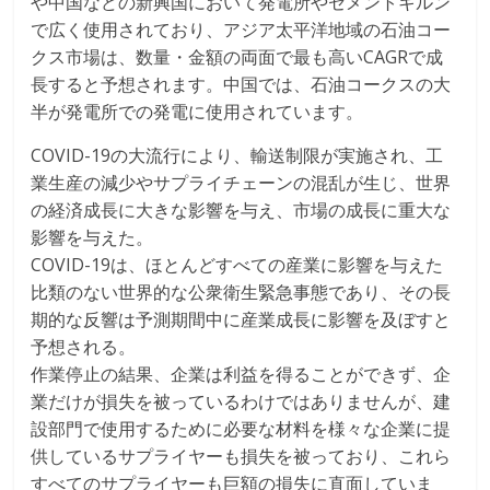
や中国などの新興国において発電所やセメントキルン
で広く使用されており、アジア太平洋地域の石油コー
クス市場は、数量・金額の両面で最も高いCAGRで成
長すると予想されます。中国では、石油コークスの大
半が発電所での発電に使用されています。
COVID-19の大流行により、輸送制限が実施され、工
業生産の減少やサプライチェーンの混乱が生じ、世界
の経済成長に大きな影響を与え、市場の成長に重大な
影響を与えた。
COVID-19は、ほとんどすべての産業に影響を与えた
比類のない世界的な公衆衛生緊急事態であり、その長
期的な反響は予測期間中に産業成長に影響を及ぼすと
予想される。
作業停止の結果、企業は利益を得ることができず、企
業だけが損失を被っているわけではありませんが、建
設部門で使用するために必要な材料を様々な企業に提
供しているサプライヤーも損失を被っており、これら
すべてのサプライヤーも巨額の損失に直面していま