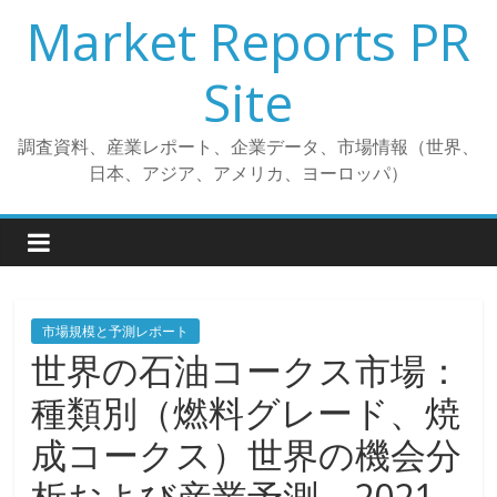
コ
Market Reports PR
ン
テ
Site
ン
ツ
調査資料、産業レポート、企業データ、市場情報（世界、
へ
日本、アジア、アメリカ、ヨーロッパ）
ス
キ
ッ
プ
市場規模と予測レポート
世界の石油コークス市場：
種類別（燃料グレード、焼
成コークス）世界の機会分
析および産業予測、2021-