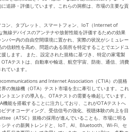
的に追跡・評価しています。これらの洞察は、市場の主要な貢
ソコン、タブレット、スマートフォン、IoT（Internet of
ざまな無線デバイスのアンテナや放射性能を評価するための効果
ャンバー内の自由空間環境に置かれ、実際の状況がシミュレー
品の信頼性を高め、問題のある箇所を特定することでエンドユ
援します。 また、設定された規格に基づき、特定の家電製
OTAテストは、自動車や輸送、航空宇宙、防衛、通信、消費
されています。
unications and Internet Association（CTIA）の規格
界の無線機（OTA）テスト市場を主に牽引しています。これ
ントエンドの導入も、OTAテストの需要を喚起しています。
TA機能を搭載することに注力しており、これがOTAテストへ
のビデオコーディング、受信信号の強化、視聴体験の向上を目
ms Committee（ATSC）規格の採用が進んでいることも、市場に明る
の新興トレンドと、IoT、AI、Bluetooth、Wi-Fi、セ