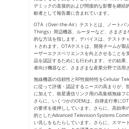
デミックの直接的および間接的な影響を継続
献者として報告書に含まれています。
OTA（Over-the-Air）テストとは、ノートパ
Things）周辺機器、ルーターなど、さま
的な方法を指します。デバイスは、テストチ
トされます。OTAテストは、開発チームが製
ーザーエクスペリエンスを向上させることを支
品を認証するためにも行われます。その結果、
者向け機器など、さまざまな産業分野で活用
無線機器の信頼性とRF性能特性をCellular Telecomm
に従って評価・認証するニーズの高まりが、世
に加えて、衛星通信リンク用の高集積無線フロ
さらに、いくつかのOEMは、自律走行車にO
の要求を後押ししています。さらに、高効率
的としたAdvanced Television Syste
い兆しをもたらしています。さらに、スマートシティ