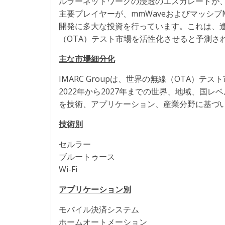
ルラーネットワークの浸透のエスカレートが
主要プレイヤーが、mmWaveおよびマッシブ
開発に多大な投資を行っています。これは、進
（OTA）テスト市場を活性化させると予測さ
主な市場細分化
IMARC Groupは、世界の無線（OTA）
2022年から2027年までの世界、地域、国
を技術、アプリケーション、産業分野に基づ
技術別
セルラー
ブルートゥース
Wi-Fi
アプリケーション別
モバイル決済システム
ホームオートメーション