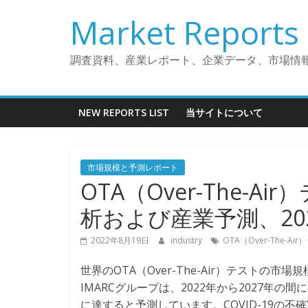
コ
Market Reports 
ン
テ
ン
調査資料、産業レポート、企業データ、市場情
ツ
へ
ス
NEW REPORTS LIST
当サイトについて
キ
ッ
プ
市場規模と予測レポート
OTA（Over-The-
析および産業予測、2022
2022年8月19日
industry
OTA（Over-The-Ai
世界のOTA（Over-The-Air）テストの市
IMARCグループは、2022年から2027年の間
に達すると予測しています。COVID-19の