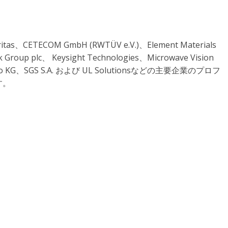
s、CETECOM GmbH (RWTÜV e.V.)、Element Materials
ek Group plc、 Keysight Technologies、Microwave Vision
 & Co KG、SGS S.A. および UL Solutionsなどの主要企業のプロフ
す。