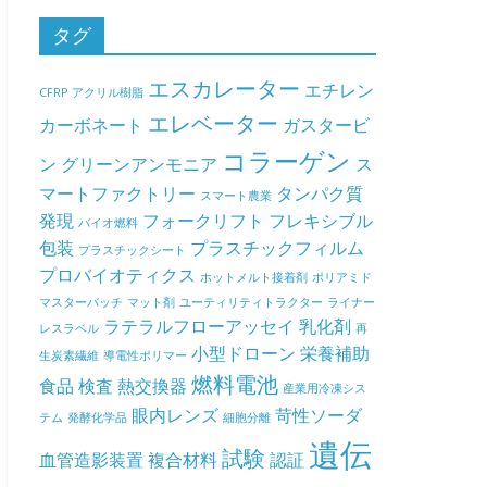
タグ
エスカレーター
エチレン
CFRP
アクリル樹脂
エレベーター
カーボネート
ガスタービ
コラーゲン
ン
グリーンアンモニア
ス
マートファクトリー
タンパク質
スマート農業
発現
フォークリフト
フレキシブル
バイオ燃料
包装
プラスチックフィルム
プラスチックシート
プロバイオティクス
ホットメルト接着剤
ポリアミド
マスターバッチ
マット剤
ユーティリティトラクター
ライナー
ラテラルフローアッセイ
乳化剤
レスラベル
再
小型ドローン
栄養補助
生炭素繊維
導電性ポリマー
燃料電池
食品
検査
熱交換器
産業用冷凍シス
眼内レンズ
苛性ソーダ
テム
発酵化学品
細胞分離
遺伝
試験
血管造影装置
複合材料
認証