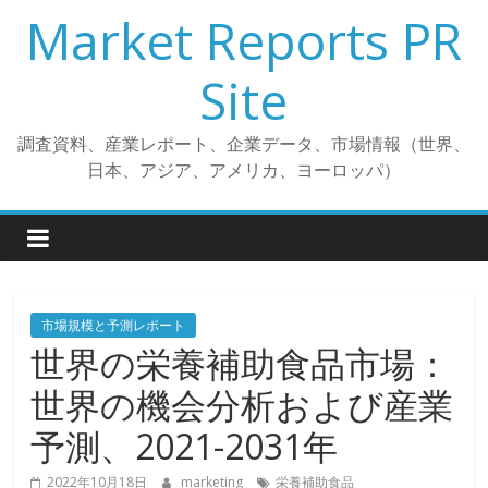
コ
Market Reports PR
ン
テ
Site
ン
ツ
調査資料、産業レポート、企業データ、市場情報（世界、
へ
日本、アジア、アメリカ、ヨーロッパ）
ス
キ
ッ
プ
市場規模と予測レポート
世界の栄養補助食品市場：
世界の機会分析および産業
予測、2021-2031年
2022年10月18日
marketing
栄養補助食品