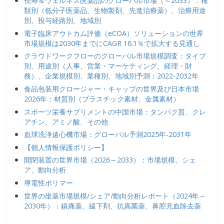
長寿＆ウェルネス医薬品のグローバル市場（～2033）：種
類別（低分子医薬品、生物製剤、先進治療薬）、治療用途
別、投与経路別、地域別
電子臨床アウトカム評価（eCOA）ソリューションの世界
市場規模は2030年までにCAGR 16.1％で拡大する見通し
クラウドワークフローのグローバル市場規模調査：タイプ
別、用途別（人事、営業・マーケティング、経理・財
務）、企業規模別、業種別、地域別予測：2022-2032年
食品包装用クロージャー・キャップの世界及び日本市場
2026年：材質別（プラスチック素材、金属素材）
スポーツ栄養サプリメントの中国市場：タンパク質、クレ
アチン、アミノ酸、その他
血球洗浄遠心機市場：グローバル予測2025年-2031年
【個人情報保護ポリシー】
開閉装置の世界市場（2026～2033）：市場規模、シェ
ア、動向分析
導電性ポリマー
世界の坐薬市場規模/シェア/動向分析レポート（2024年～
2030年）：鎮痛薬、緩下剤、抗真菌薬、鼻腔充血除去薬