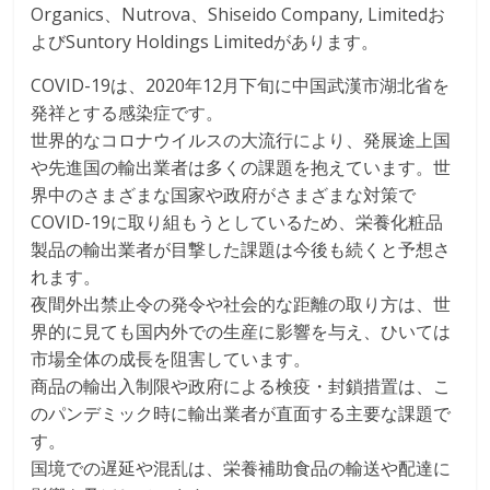
Organics、Nutrova、Shiseido Company, Limitedお
よびSuntory Holdings Limitedがあります。
COVID-19は、2020年12月下旬に中国武漢市湖北省を
発祥とする感染症です。
世界的なコロナウイルスの大流行により、発展途上国
や先進国の輸出業者は多くの課題を抱えています。世
界中のさまざまな国家や政府がさまざまな対策で
COVID-19に取り組もうとしているため、栄養化粧品
製品の輸出業者が目撃した課題は今後も続くと予想さ
れます。
夜間外出禁止令の発令や社会的な距離の取り方は、世
界的に見ても国内外での生産に影響を与え、ひいては
市場全体の成長を阻害しています。
商品の輸出入制限や政府による検疫・封鎖措置は、こ
のパンデミック時に輸出業者が直面する主要な課題で
す。
国境での遅延や混乱は、栄養補助食品の輸送や配達に