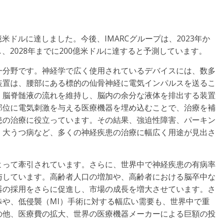
億米ドルに達しました。今後、IMARCグループは、2023年か
示し、2028年までに200億米ドルに達すると予測しています。
一分野です。神経学で広く使用されているデバイスには、数多
装置は、腰部にある標的の仙骨神経に電気インパルスを送るこ
、脳脊髄液の流れを維持し、脳内の余分な液体を排出する装置
部位に電気刺激を与える医療機器を埋め込むことで、治療を補
患の治療に役立っています。その結果、強迫性障害、パーキン
、大うつ病など、多くの神経疾患の治療に幅広く用途が見出さ
よって牽引されています。さらに、世界中で神経疾患の有病率
与しています。高齢者人口の増加や、高齢者における脳卒中な
器の採用をさらに促進し、市場の成長を増大させています。さ
や、低侵襲（MI）手術に対する幅広い需要も、世界中で重
の他、医療費の拡大、世界の医療機器メーカーによる巨額の投