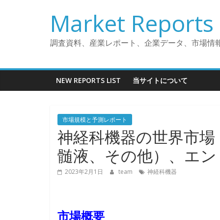
コ
Market Reports 
ン
テ
ン
調査資料、産業レポート、企業データ、市場情
ツ
へ
ス
NEW REPORTS LIST
当サイトについて
キ
ッ
プ
市場規模と予測レポート
神経科機器の世界市場
髄液、その他）、エン
2023年2月1日
team
神経科機器
市場概要