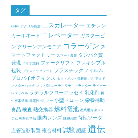
タグ
エスカレーター
エチレン
CFRP
アクリル樹脂
エレベーター
カーボネート
ガスタービ
コラーゲン
ン
グリーンアンモニア
ス
マートファクトリー
タンパク質
スマート農業
発現
フォークリフト
フレキシブル
バイオ燃料
包装
プラスチックフィルム
プラスチックシート
プロバイオティクス
ホットメルト接着剤
ポリアミド
マスターバッチ
マット剤
ユーティリティトラクター
ライナー
ラテラルフローアッセイ
乳化剤
レスラベル
再
小型ドローン
栄養補助
生炭素繊維
導電性ポリマー
燃料電池
食品
検査
熱交換器
産業用冷凍シス
眼内レンズ
苛性ソーダ
テム
発酵化学品
細胞分離
遺伝
試験
血管造影装置
複合材料
認証