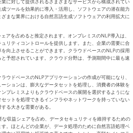
企業に対して提供されるさまざまなサービスから構成されてい
生成ツールを効果的に導入・活用し、ソフトウェアの潜在能力
まざまな業界における自然言語生成ソフトウェアの利用拡大に
。
主要シェアを占めると推定されます。オンプレミスのNLP導入は、
キュリティコントロールを提供します。また、企業の需要に合
を向上させることができます。クラウドベースのNLPの採用
ると予想されています。クラウド分野は、予測期間中に最も速
ラウドベースのNLPアプリケーションの作成が可能になり、
ューションは、膨大なデータセットを処理し、消費者の体験を
オンプレミスよりもクラウドベースの展開を選択するようにな
タセットを処理できるインフラやネットワークを持っていない
対する大きな需要がある。
の主要な収益シェアを占め、データセキュリティを維持するための
ます。ほとんどの企業が、データ処理のために自然言語処理ベ