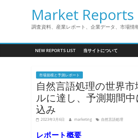
コ
Market Reports 
ン
テ
ン
調査資料、産業レポート、企業データ、市場情
ツ
へ
ス
NEW REPORTS LIST
当サイトについて
キ
ッ
プ
市場規模と予測レポート
自然言語処理の世界市場：
ルに達し、予測期間中に
込み
2023年3月6日
marketing
自然言語処理
レポート概要