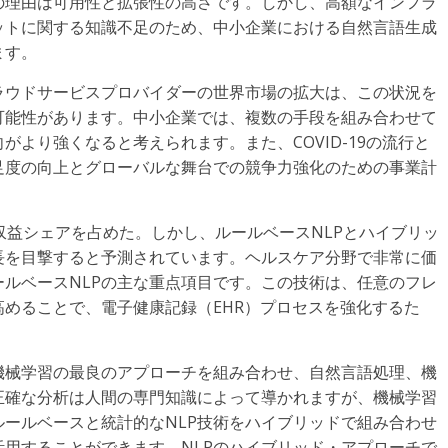
の理由は可用性と拡張性の高さです。しかし、高額なインフラ
ットに関する知識不足のため、中小企業における自然言語生成
ます。
ラウドサービスプロバイダーの世界市場の拡大は、この状況を
可能性があります。中小企業では、複数の手段を組み合わせて
より強くなると考えられます。また、COVID-19の流行と
足度の向上とグローバルな舞台での競争力強化のための事業計
大の収益シェアを占めた。しかし、ルールベースNLPとハイブリッ
長を目撃すると予測されています。ヘルスケア分野で非常に価
ルベースNLPの主な重点項目です。この技術は、任意のフレ
めることで、電子健康記録（EHR）プロセスを強化するた
機械学習の最良のアプローチを組み合わせ、自然言語処理、機
正確な分析は人間の専門知識によって導かれますが、機械学習
ールベースと統計的なNLP技術をハイブリッドで組み合わせ
用することができます。NLPのハイブリッド・アプローチで