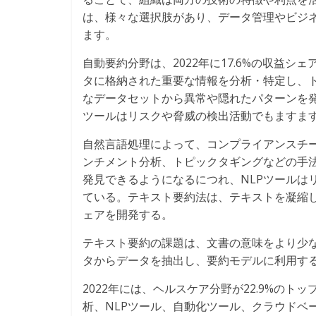
は、様々な選択肢があり、データ管理やビジ
ます。
自動要約分野は、2022年に17.6%の収益
タに格納された重要な情報を分析・特定し、
なデータセットから異常や隠れたパターンを発
ツールはリスクや脅威の検出活動でもますま
自然言語処理によって、コンプライアンスチ
ンチメント分析、トピックタギングなどの手
発見できるようになるにつれ、NLPツールは
ている。テキスト要約法は、テキストを凝縮
ェアを開発する。
テキスト要約の課題は、文書の意味をより少
タからデータを抽出し、要約モデルに利用す
2022年には、ヘルスケア分野が22.9%の
析、NLPツール、自動化ツール、クラウドベ