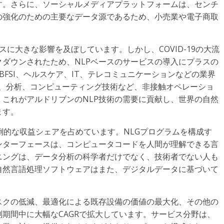
す。さらに、ソーシャルメディアプラットフォームは、センチ
の強化のための主要なデータ源であるため、小売業や電子商取
ネスに大きな影響を及ぼしています。しかし、COVID-19の大流
ダウンされたため、NLPベースのサービスの導入にプラスの
はBFSI、ヘルスケア、IT、テレコミュニケーションなどの業界
）、分析、コンピューティング技術など、非接触オペレーショ
これがアルドリブンのNLP技術の需要に貢献し、世界の自然
ます。
の圧倒的な収益シェアを占めています。NLGプログラムを構成す
ンターフェースは、コンピュータコードを人間が理解できる言
ニングは、データ分析の科学者だけでなく、技術者でない人も
自然言語処理ソフトウェアはまた、デジタルデータに基づいて
スクの低減、最適化による既存設備の価値の最大化、その他の
期間中に大幅なCAGRで拡大しています。サービス分野は、