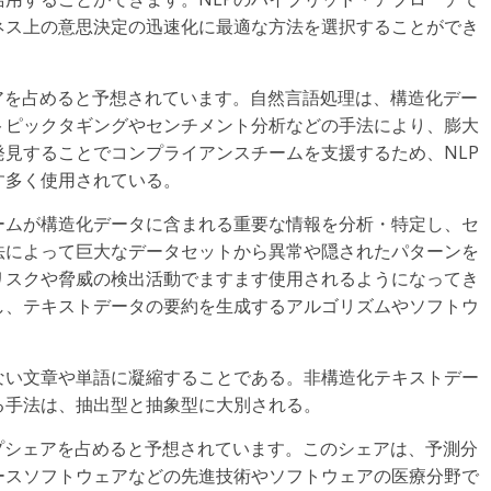
ネス上の意思決定の迅速化に最適な方法を選択することができ
シェアを占めると予想されています。自然言語処理は、構造化デー
トピックタギングやセンチメント分析などの手法により、膨大
見することでコンプライアンスチームを支援するため、NLP
す多く使用されている。
ームが構造化データに含まれる重要な情報を分析・特定し、セ
法によって巨大なデータセットから異常や隠されたパターンを
リスクや脅威の検出活動でますます使用されるようになってき
し、テキストデータの要約を生成するアルゴリズムやソフトウ
ない文章や単語に凝縮することである。非構造化テキストデー
る手法は、抽出型と抽象型に大別される。
トップシェアを占めると予想されています。このシェアは、予測分
ースソフトウェアなどの先進技術やソフトウェアの医療分野で