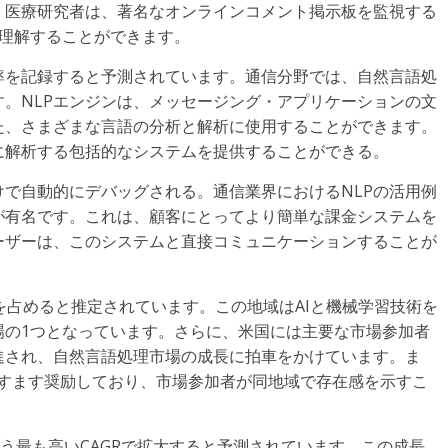
。医療研究者は、著名なオンラインコメント掲示板を監視する
安を理解することができます。
率を記録すると予測されています。通信分野では、自然言語処
。NLPエンジンは、メッセージング・アプリケーションの文
た、さまざまな言語の分析と解析に使用することができます。
に解析する包括的なシステムを提供することができる。
で自動的にデバッグされる。通信業界におけるNLPの活用例
クトが有名です。これは、顧客にとってより簡単な課金システムを
ーザーは、このシステムと直接コミュニケーションすることが
ェアを占めると推定されています。この地域はAIと機械学習技術を
場の1つとなっています。さらに、米国には主要な市場参加者
進され、自然言語処理市場の成長に拍車をかけています。ま
をますます奨励しており、市場参加者が同地域で存在感を示すこ
いう最も高いCAGRで拡大すると予測されています。この成長