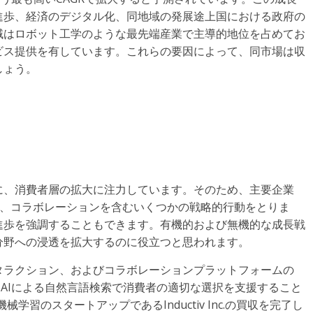
進歩、経済のデジタル化、同地域の発展途上国における政府の
域はロボット工学のような最先端産業で主導的地位を占めてお
ビス提供を有しています。これらの要因によって、同市場は収
しょう。
に、消費者層の拡大に注力しています。そのため、主要企業
プ、コラボレーションを含むいくつかの戦略的行動をとりま
進歩を強調することもできます。有機的および無機的な成長戦
分野への浸透を拡大するのに役立つと思われます。
タインタラクション、およびコラボレーションプラットフォームの
は、AIによる自然言語検索で消費者の適切な選択を支援すること
が機械学習のスタートアップであるInductiv Inc.の買収を完了し