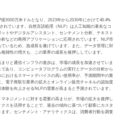
3000万米ドルとなり、2023年から2030年にかけて40.4%
測されています。自然言語処理（NLP）は人工知能の著名なコ
ボットやデジタルアシスタント、センチメント分析、テキスト
析などの商用アプリケーションに応用されています。NLP市
れているため、急成長を遂げています。また、データ管理に対
る複雑性の増大も、この業界の成長を後押ししています。
高まりと通信インフラの進歩は、市場の成長を加速させていま
スであり、コンピュータプログラムの実行とデータの分析から
体におけるスマートデバイスの高い使用率が、予測期間中の業
に、電子商取引業界の拡大とオンライン販売チャネルの認知度
体験を向上させるNLPの需要が高まると予測されています。
・マネジメントに対する需要の高まりが、市場の拡大を後押し
ィクスを活用することで、過去の傾向に基づいて顧客にカスタ
きます。センチメント・アナリティクスは、消費者行動を調査