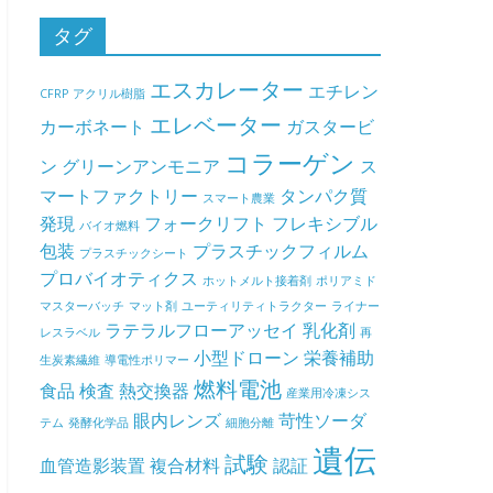
タグ
エスカレーター
エチレン
CFRP
アクリル樹脂
エレベーター
カーボネート
ガスタービ
コラーゲン
ン
グリーンアンモニア
ス
マートファクトリー
タンパク質
スマート農業
発現
フォークリフト
フレキシブル
バイオ燃料
包装
プラスチックフィルム
プラスチックシート
プロバイオティクス
ホットメルト接着剤
ポリアミド
マスターバッチ
マット剤
ユーティリティトラクター
ライナー
ラテラルフローアッセイ
乳化剤
レスラベル
再
小型ドローン
栄養補助
生炭素繊維
導電性ポリマー
燃料電池
食品
検査
熱交換器
産業用冷凍シス
眼内レンズ
苛性ソーダ
テム
発酵化学品
細胞分離
遺伝
試験
血管造影装置
複合材料
認証