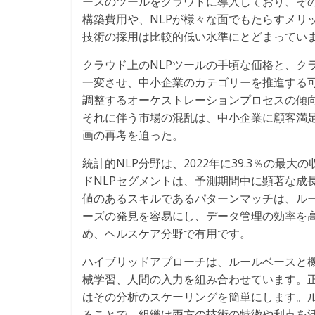
ースのツールをクラウドに導入しており、そ
構築費用や、NLPが様々な面でもたらすメリ
技術の採用は比較的低い水準にとどまってい
クラウド上のNLPツールの手頃な価格と、ク
一変させ、中小企業のカテゴリーを推進する
調整するオーケストレーションプロセスの傾向が
それに伴う市場の混乱は、中小企業に顧客満
画の再考を迫った。
統計的NLP分野は、2022年に39.3％の最
ドNLPセグメントは、予測期間中に顕著な成
値のあるスキルであるパターンマッチは、ルー
ーズの発見を容易にし、データ管理の効率を高
め、ヘルスケア分野で有用です。
ハイブリッドアプローチは、ルールベースと
械学習、人間の入力を組み合わせています。
はその分析のスケーリングを簡単にします。ル
ることで、組織は両方の技術の特徴や利点を活