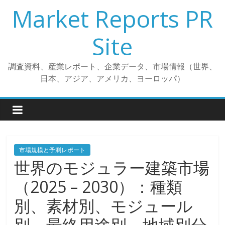
コ
Market Reports PR
ン
テ
Site
ン
ツ
調査資料、産業レポート、企業データ、市場情報（世界、
へ
日本、アジア、アメリカ、ヨーロッパ）
ス
キ
ッ
プ
市場規模と予測レポート
世界のモジュラー建築市場
（2025 – 2030）：種類
別、素材別、モジュール
別、最終用途別、地域別分