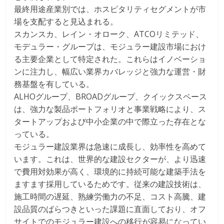
最終用途産業別では、ホスピタリティセグメントが市
場を支配すると見込まれる。
スカンスカ、レイン・オローク、ATCOリミテッド、
モデュラー・グループは、モジュラー建設市場におけ
る主要企業として特定された。これらはイノベーショ
ンに注力し、幅広い業界カバレッジと強力な運営・財
務基盤を有している。
ALHOグループ、BROADグループ、クイックスペース
は、強力な製品ポートフォリオと事業戦略により、ス
タートアップおよび中小企業の中で際立った存在とな
っている。
モジュラー建設業界は急速に成長し、効率性を高めて
います。これは、世界的な建設セクターが、より迅速
で費用対効果が高く、環境的に持続可能な建築手法を
ますます採用しているためです。従来の建設技術は、
施工時間の遅延、熟練労働力の不足、コスト高騰、建
設品質のばらつきといった課題に直面しており、オフ
サイトでのモジュラー建設への移行が容易になってい