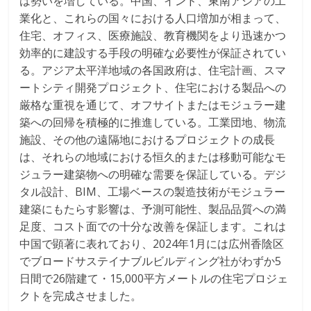
は勢いを増している。中国、インド、東南アジアの工
業化と、これらの国々における人口増加が相まって、
住宅、オフィス、医療施設、教育機関をより迅速かつ
効率的に建設する手段の明確な必要性が保証されてい
る。アジア太平洋地域の各国政府は、住宅計画、スマ
ートシティ開発プロジェクト、住宅における製品への
厳格な重視を通じて、オフサイトまたはモジュラー建
築への回帰を積極的に推進している。工業団地、物流
施設、その他の遠隔地におけるプロジェクトの成長
は、それらの地域における恒久的または移動可能なモ
ジュラー建築物への明確な需要を保証している。デジ
タル設計、BIM、工場ベースの製造技術がモジュラー
建築にもたらす影響は、予測可能性、製品品質への満
足度、コスト面での十分な改善を保証します。これは
中国で顕著に表れており、2024年1月には広州香陰区
でブロードサステイナブルビルディング社がわずか5
日間で26階建て・15,000平方メートルの住宅プロジェ
クトを完成させました。