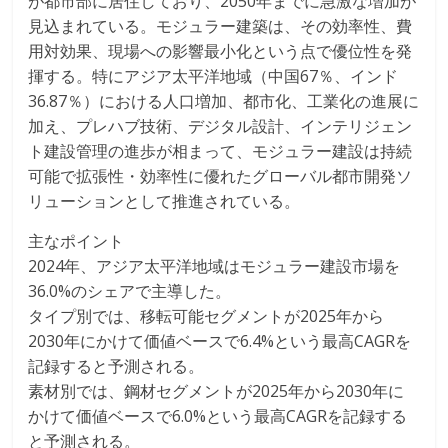
が都市部に居住しており、2050年までに急激な増加が
見込まれている。モジュラー建築は、その効率性、費
用対効果、現場への影響最小化という点で優位性を発
揮する。特にアジア太平洋地域（中国67％、インド
36.87％）における人口増加、都市化、工業化の進展に
加え、プレハブ技術、デジタル設計、インテリジェン
ト建設管理の進歩が相まって、モジュラー建設は持続
可能で拡張性・効率性に優れたグローバル都市開発ソ
リューションとして推進されている。
主なポイント
2024年、アジア太平洋地域はモジュラー建設市場を
36.0%のシェアで主導した。
タイプ別では、移転可能セグメントが2025年から
2030年にかけて価値ベースで6.4%という最高CAGRを
記録すると予測される。
素材別では、鋼材セグメントが2025年から2030年に
かけて価値ベースで6.0%という最高CAGRを記録する
と予測される。