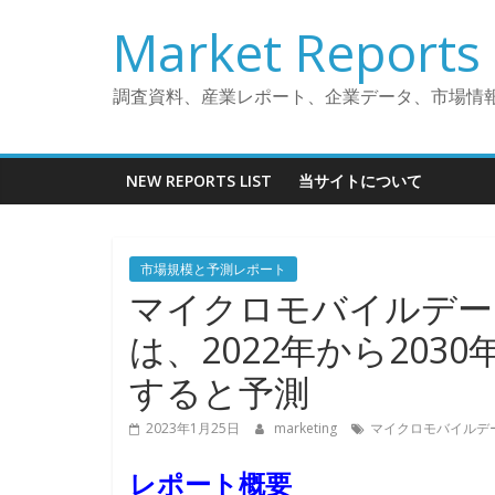
コ
Market Reports 
ン
テ
ン
調査資料、産業レポート、企業データ、市場情
ツ
へ
ス
NEW REPORTS LIST
当サイトについて
キ
ッ
プ
市場規模と予測レポート
マイクロモバイルデー
は、2022年から2030
すると予測
2023年1月25日
marketing
マイクロモバイルデ
レポート概要