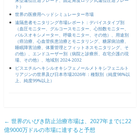
来型遠位圧迫プレート、固定角度ロック式遠位圧迫プレー
ト）
世界の医療用ヘッドシミュレーター市場
遠隔患者モニタリング市場レポート：デバイスタイプ別
（血圧モニター、グルコースモニター、心拍数モニター、
パルスオキシメーター、呼吸モニター、その他）、用途別
（癌治療、心血管疾患治療とモニタリング、糖尿病治療、
睡眠障害治療、体重管理とフィットネスモニタリング、そ
の他）、エンドユーザー別（病院と診療所、在宅介護の現
場、その他）、地域別 2024-2032
ビスエチルヘキシルオキシフェノールメトキシフェニルト
リアジンの世界及び日本市場2026年：種類別（純度98%以
上、純度99%以上）
←
世界のいびき防止治療市場は、2027年までに22
億9000万ドルの市場に達すると予想