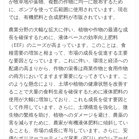
が牧草地や葉物、複数の作物に均一に散布するため
に、ポンプを使って広範囲に使用されています。現在
では、有機肥料と合成肥料が市販されています。
農業分野の大幅な拡大に伴い、植物や作物の最適な成
長を確保するために、液体ベースの効率向上肥料
（EEF）のニーズが高まっています。このことは、食
糧需要の増加と相まって、市場の成長を促進する主要
な要因となっています。これに伴い、環境と経済への
配慮の高まりから、作物の栄養は商業作物と食用作物
の両方においてますます重要になってきています。こ
のような懸念により、土壌や植物の健康状態を改善す
ることで大量の食料生産を確保するために液体肥料の
使用が大幅に増加しており、これも成長を促す要因と
して作用しています。さらに、土壌構造を強化し、微
生物の繁殖を助け、植物へのダメージを避け、農薬の
害を減らすために、農家が有機液体肥料に傾斜してい
ることも、市場の成長に寄与しています。さらに、安
価なポリマーコーティング尿素（PCU）やウレアーゼ