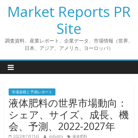
コ
Market Reports PR
ン
テ
Site
ン
ツ
調査資料、産業レポート、企業データ、市場情報（世界、
へ
日本、アジア、アメリカ、ヨーロッパ）
ス
キ
ッ
プ
市場規模と予測レポート
液体肥料の世界市場動向：
シェア、サイズ、成長、機
会、予測、2022-2027年
2022年7月15日
industry
液体肥料