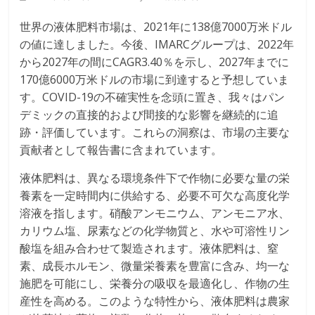
世界の液体肥料市場は、2021年に138億7000万米ドル
の値に達しました。今後、IMARCグループは、2022年
から2027年の間にCAGR3.40％を示し、2027年までに
170億6000万米ドルの市場に到達すると予想していま
す。COVID-19の不確実性を念頭に置き、我々はパン
デミックの直接的および間接的な影響を継続的に追
跡・評価しています。これらの洞察は、市場の主要な
貢献者として報告書に含まれています。
液体肥料は、異なる環境条件下で作物に必要な量の栄
養素を一定時間内に供給する、必要不可欠な高度化学
溶液を指します。硝酸アンモニウム、アンモニア水、
カリウム塩、尿素などの化学物質と、水や可溶性リン
酸塩を組み合わせて製造されます。液体肥料は、窒
素、成長ホルモン、微量栄養素を豊富に含み、均一な
施肥を可能にし、栄養分の吸収を最適化し、作物の生
産性を高める。このような特性から、液体肥料は農家