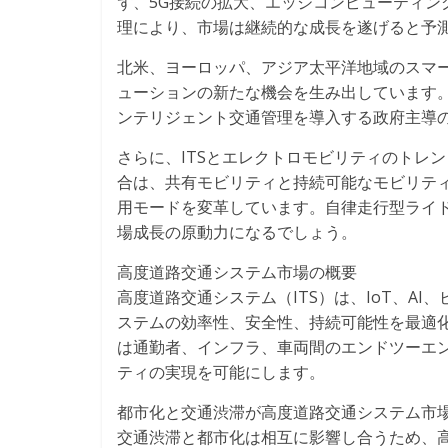
ず、5G接続の拡大、エッジコンピューティン
理により、市場は継続的な成長を遂げると予
北米、ヨーロッパ、アジア太平洋地域のスマー
ューションの新たな機会を生み出しています
ンテリジェント交通管理を導入する政府主導の
さらに、ITSとエレクトロモビリティのトレンドやMa
合は、共有モビリティと持続可能なモビリテ
用モードを変革しています。自律走行型ライ
場成長の原動力になるでしょう。
高度道路交通システム市場の概要
高度道路交通システム（ITS）は、IoT、A
ステムの効率性、安全性、持続可能性を最適化
は通勤者、インフラ、車両間のエンドツーエ
ティの実現を可能にします。
都市化と交通渋滞が高度道路交通システム市
交通渋滞と都市化は相互に影響し合うため、