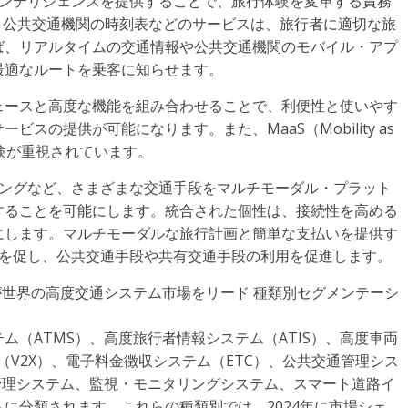
インテリジェンスを提供することで、旅行体験を変革する責務
、公共交通機関の時刻表などのサービスは、旅行者に適切な旅
ば、リアルタイムの交通情報や公共交通機関のモバイル・アプ
最適なルートを乗客に知らせます。
ェースと高度な機能を組み合わせることで、利便性と使いやす
スの提供が可能になります。また、MaaS（Mobility as
動体験が重視されています。
リングなど、さまざまな交通手段をマルチモーダル・プラット
することを可能にします。統合された個性は、接続性を高める
にします。マルチモーダルな旅行計画と簡単な支払いを提供す
用を促し、公共交通手段や共有交通手段の利用を促進します。
が世界の高度交通システム市場をリード 種類別セグメンテーシ
ム（ATMS）、高度旅行者情報システム（ATIS）、高度車両
（V2X）、電子料金徴収システム（ETC）、公共交通管理シス
管理システム、監視・モニタリングシステム、スマート道路イ
に分類されます。これらの種類別では、2024年に市場シェ