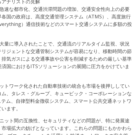
るアナリストの見解
、急速な都市化、交通渋滞問題の増加、交通安全性向上の必要
各国の政府は、高度交通管理システム（ATMS）、高度旅行
to-Everything）通信技術などのスマート交通システムに多額の投
スが大量に導入されたことで、交通流のリアルタイム監視、状況
テリジェントな交通管制システムが容易になり、移動時間の節
、排気ガスによる交通事故や公害を削減するための厳しい基準
済国におけるITSソリューションの展開に圧力をかけていま
ネットワーク化された自動車技術の統合も市場を後押ししてい
コム、タレス・グループ、キュービック・コーポレーションな
ステム、自律型料金徴収システム、スマート公共交通ネットワ
ています。
ユニット間の互換性、セキュリティなどの問題が、特に発展途
、市場拡大の妨げとなっています。これらの問題にもかかわら