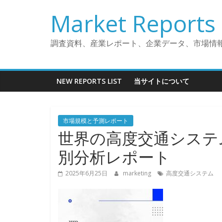
コ
Market Reports 
ン
テ
ン
調査資料、産業レポート、企業データ、市場情
ツ
へ
ス
NEW REPORTS LIST
当サイトについて
キ
ッ
プ
市場規模と予測レポート
世界の高度交通システム市
別分析レポート
2025年6月25日
marketing
高度交通システム