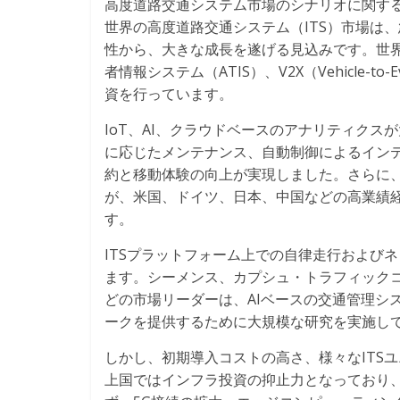
高度道路交通システム市場のシナリオに関す
世界の高度道路交通システム（ITS）市場は
性から、大きな成長を遂げる見込みです。世界
者情報システム（ATIS）、V2X（Vehicle-
資を行っています。
IoT、AI、クラウドベースのアナリティク
に応じたメンテナンス、自動制御によるイン
約と移動体験の向上が実現しました。さらに
が、米国、ドイツ、日本、中国などの高業績経
す。
ITSプラットフォーム上での自律走行および
ます。シーメンス、カプシュ・トラフィック
どの市場リーダーは、AIベースの交通管理シ
ークを提供するために大規模な研究を実施し
しかし、初期導入コストの高さ、様々なITS
上国ではインフラ投資の抑止力となっており