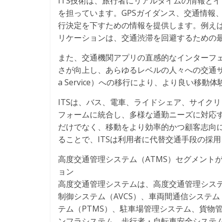
ITS技術は、旅行者にリアルタイムの情報と
を担っています。GPSガイダンス、交通情報
行決定を下すための情報を提供します。例え
リケーションは、交通渋滞を回避するための
また、交通機関アプリの直感的なインターフ
さが向上し、あらゆるレベルの人々への交通サービ
a Service）への移行により、より良い移
ITSは、バス、電車、ライドシェア、サイク
フォームに統合し、多様な通勤ニーズに対応
だけでなく、移動をより効率的かつ顧客志向
ることで、ITSは利用者に代替交通手段の採
高度交通管理システム（ATMS）セグメント
ョン
高度交通管理システムは、高度交通管理システ
制御システム（AVCS）、車両間通信システム
テム（PTMS）、駐車場管理システム、貨物
ンフラシステム、歩行者・自転車安全システム