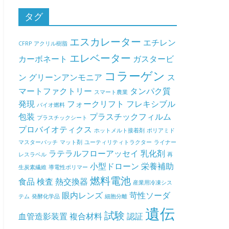
タグ
エスカレーター
エチレン
CFRP
アクリル樹脂
エレベーター
カーボネート
ガスタービ
コラーゲン
ン
グリーンアンモニア
ス
マートファクトリー
タンパク質
スマート農業
発現
フォークリフト
フレキシブル
バイオ燃料
包装
プラスチックフィルム
プラスチックシート
プロバイオティクス
ホットメルト接着剤
ポリアミド
マスターバッチ
マット剤
ユーティリティトラクター
ライナー
ラテラルフローアッセイ
乳化剤
レスラベル
再
小型ドローン
栄養補助
生炭素繊維
導電性ポリマー
燃料電池
食品
検査
熱交換器
産業用冷凍シス
眼内レンズ
苛性ソーダ
テム
発酵化学品
細胞分離
遺伝
試験
血管造影装置
複合材料
認証