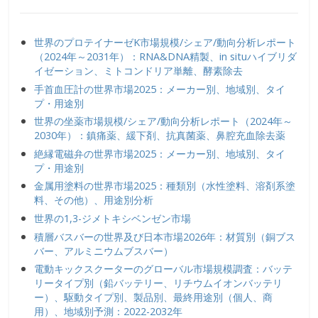
世界のプロテイナーゼK市場規模/シェア/動向分析レポート
（2024年～2031年）：RNA&DNA精製、in situハイブリダ
イゼーション、ミトコンドリア単離、酵素除去
手首血圧計の世界市場2025：メーカー別、地域別、タイ
プ・用途別
世界の坐薬市場規模/シェア/動向分析レポート（2024年～
2030年）：鎮痛薬、緩下剤、抗真菌薬、鼻腔充血除去薬
絶縁電磁弁の世界市場2025：メーカー別、地域別、タイ
プ・用途別
金属用塗料の世界市場2025：種類別（水性塗料、溶剤系塗
料、その他）、用途別分析
世界の1,3-ジメトキシベンゼン市場
積層バスバーの世界及び日本市場2026年：材質別（銅ブス
バー、アルミニウムブスバー）
電動キックスクーターのグローバル市場規模調査：バッテ
リータイプ別（鉛バッテリー、リチウムイオンバッテリ
ー）、駆動タイプ別、製品別、最終用途別（個人、商
用）、地域別予測：2022-2032年