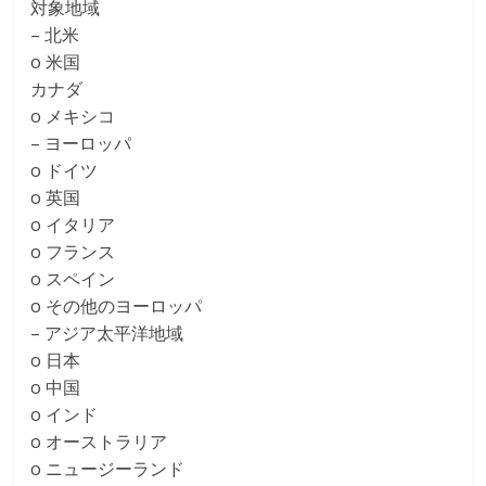
対象地域
– 北米
o 米国
カナダ
o メキシコ
– ヨーロッパ
o ドイツ
o 英国
o イタリア
o フランス
o スペイン
o その他のヨーロッパ
– アジア太平洋地域
o 日本
o 中国
o インド
o オーストラリア
o ニュージーランド