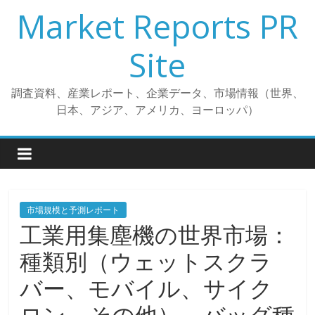
コ
Market Reports PR
ン
テ
Site
ン
ツ
調査資料、産業レポート、企業データ、市場情報（世界、
へ
日本、アジア、アメリカ、ヨーロッパ）
ス
キ
ッ
プ
市場規模と予測レポート
工業用集塵機の世界市場：
種類別（ウェットスクラ
バー、モバイル、サイク
ロン、その他）、バッグ種