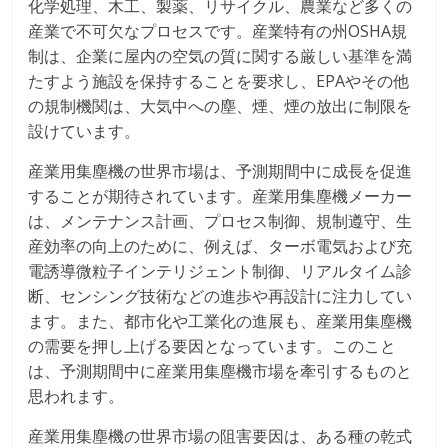
化学処理、木工、製薬、リサイクル、農業など多くの
産業で不可欠なプロセスです。産業特有の州OSHA規
制は、企業に屋内の空気の質に関する厳しい基準を満
たすよう施設を保持することを要求し、EPAやその他
の規制機関は、大気中への塵、煙、煙の放出に制限を
設けています。
産業用集塵機の世界市場は、予測期間中に成長を促進
することが期待されています。産業用集塵機メーカー
は、メンテナンス計画、プロセス制御、規制遵守、生
産効率の向上のために、例えば、ターボ電気および充
電誘導微粒子インテリジェント制御、リアルタイム診
断、センシング技術などの進歩や再設計に注力してい
ます。また、都市化や工業化の進展も、産業用集塵機
の需要を押し上げる要因となっています。このこと
は、予測期間中に産業用集塵機市場を牽引するものと
思われます。
産業用集塵機の世界市場の阻害要因は、ある種の乾式