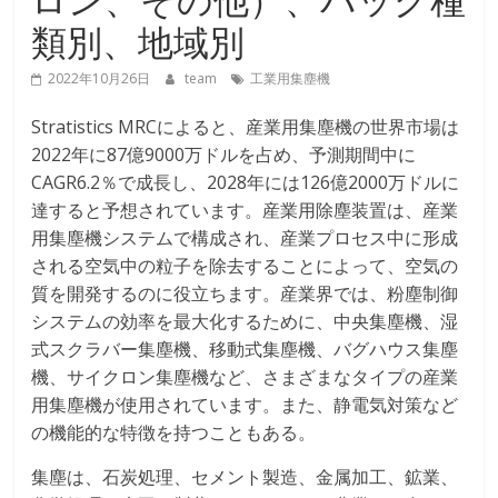
類別、地域別
2022年10月26日
team
工業用集塵機
Stratistics MRCによると、産業用集塵機の世界市場は
2022年に87億9000万ドルを占め、予測期間中に
CAGR6.2％で成長し、2028年には126億2000万ドルに
達すると予想されています。産業用除塵装置は、産業
用集塵機システムで構成され、産業プロセス中に形成
される空気中の粒子を除去することによって、空気の
質を開発するのに役立ちます。産業界では、粉塵制御
システムの効率を最大化するために、中央集塵機、湿
式スクラバー集塵機、移動式集塵機、バグハウス集塵
機、サイクロン集塵機など、さまざまなタイプの産業
用集塵機が使用されています。また、静電気対策など
の機能的な特徴を持つこともある。
集塵は、石炭処理、セメント製造、金属加工、鉱業、