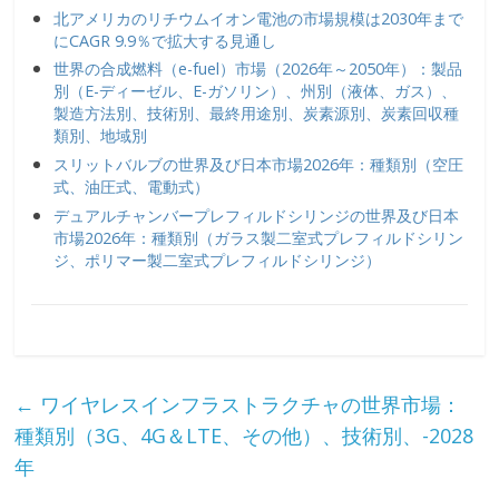
北アメリカのリチウムイオン電池の市場規模は2030年まで
にCAGR 9.9％で拡大する見通し
世界の合成燃料（e-fuel）市場（2026年～2050年）：製品
別（E-ディーゼル、E-ガソリン）、州別（液体、ガス）、
製造方法別、技術別、最終用途別、炭素源別、炭素回収種
類別、地域別
スリットバルブの世界及び日本市場2026年：種類別（空圧
式、油圧式、電動式）
デュアルチャンバープレフィルドシリンジの世界及び日本
市場2026年：種類別（ガラス製二室式プレフィルドシリン
ジ、ポリマー製二室式プレフィルドシリンジ）
←
ワイヤレスインフラストラクチャの世界市場：
種類別（3G、4G＆LTE、その他）、技術別、-2028
年