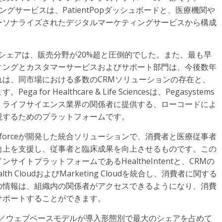
pマーケティングサービスは、PatientPopダッシュボードと、医療機関や
ーソナライズされたデジタルマーケティングサービスから構成
別シェアは、販売分野が20%超と圧倒的でした。また、最も早
ィングとカスタマーサービスおよびサポート部門は、今後数年
は、同市場における多数のCRMソリューションの存在と、
r Healthcare & Life Sciencesは、Pegasystems
、ライフサイエンス業界の関係者に提供する、ローコードによ
現するためのプラットフォームです。
とSalesforceが開発した統合ソリューションで、消費者と医療従事者
向上を支援し、従事者と臨床成果を向上させるものです。この
イトプラットフォームであるHealtheIntentと、CRMの
lth CloudおよびMarketing Cloudを統合し、消費者に関する
の情報は、組織内の関係者がアクセスできるようになり、消費
サポートすることができます。
ウド／ウェブベースモデルが導入形態別で最大のシェアを占めて