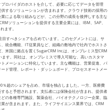
ィプロバイダのホストを介して、必要に応じてデータを管理
提供するソリューションが含まれます。クラウド技術の採用の
企業による取り組みなどが、この分野の成長を後押しする主な
RMソリューションを提供する主要企業には、IBM、SAP、
挙げられます。
て注目すべきシェアを占めています。このセグメントには、サ
、統合機能、IT従業員など、組織の敷地内で社内でホストさ
国に拠点を置くSugarCRM Inc.は、オンプレミス型CRM
います。同社は、オンプレミスで導入可能な、高いカスタマ
ートメーションに特化しています。主な機能は、営業促進、パ
リード管理、レポート・ダッシュボード、プロセスオートメー
が30％超のシェアを占め、市場を独占しました。一方、医療費
長すると予想されます。支払者には保険会社が含まれ、提供者
などの各種専門施設、製薬会社、バイオテクノロジー企業、臨
産業が含まれます。また、ライフサイエンス業界では、CRM
ます。