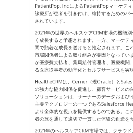
PatientPop, Inc.によるPatientPo
診療所が患者を引き付け、維持するためのパ
されています。
2021年の世界のヘルスケアCRM市場の機能
く成長すると予想されます。一方、マーケテ
間で顕著な成長を遂げると推定されます。これ
市場関係者による取り組みが要因となっています。Pega fo
が医療費支払者、薬局給付管理者、医療機関
る医療従事者の効率化とセルフサービスを実
HealtheCRMは、Cerner（現Oracle）
の強力な協力関係を促進し、顧客サービスの
ソリューションは、サーナーのデータおよびインサ
主要テクノロジーの一つであるSalesforce Hea
より全体的な視点を提供するものである。こ
者の旅を通して適切で一貫した体験の創造を
2021年のヘルスケアCRM市場では、クラ