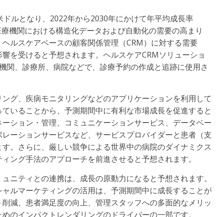
米ドルとなり、2022年から2030年にかけて年平均成長率
。医療機関における構造化データおよび自動化の需要の高まり
ヘルスケアベースの顧客関係管理（CRM）に対する需要
影響を受けると予想されます。ヘルスケアCRMソリューショ
医療機関、診療所、病院などで、診療予約の作成と追跡に使用さ
リング、疾病モニタリングなどのアプリケーションを利用して
っていることから、予測期間中に有利な市場成長を促進すると
ネーション・管理、コミュニケーションサービス、データベー
ボレーションサービスなど、サービスプロバイダーと患者（支
ます。さらに、厳しい競争による世界中の病院のダイナミクス
ティング手法のアプローチを前進させると予想されます。
ミュニティとの連携は、成長の原動力になると予想されます。
シャルマーケティングの活用は、予測期間中に成長することが
ト削減、患者満足度の向上、管理スタッフへの多面的なメリッ
ためのインパクトレンダリングのドライバーの一部です。