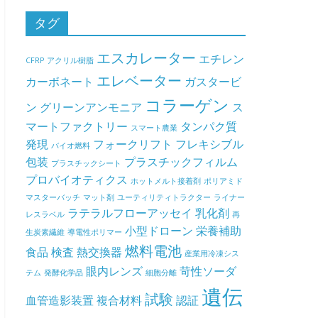
タグ
エスカレーター
エチレン
CFRP
アクリル樹脂
エレベーター
カーボネート
ガスタービ
コラーゲン
ン
グリーンアンモニア
ス
マートファクトリー
タンパク質
スマート農業
発現
フォークリフト
フレキシブル
バイオ燃料
包装
プラスチックフィルム
プラスチックシート
プロバイオティクス
ホットメルト接着剤
ポリアミド
マスターバッチ
マット剤
ユーティリティトラクター
ライナー
ラテラルフローアッセイ
乳化剤
レスラベル
再
小型ドローン
栄養補助
生炭素繊維
導電性ポリマー
燃料電池
食品
検査
熱交換器
産業用冷凍シス
眼内レンズ
苛性ソーダ
テム
発酵化学品
細胞分離
遺伝
試験
血管造影装置
複合材料
認証