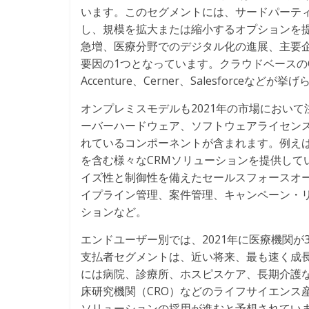
います。このセグメントには、サードパーテ
し、規模を拡大または縮小するオプションを
急増、医療分野でのデジタル化の進展、主要
要因の1つとなっています。クラウドベースのC
Accenture、Cerner、Salesforceなどが
オンプレミスモデルも2021年の市場におい
ーバーハードウェア、ソフトウェアライセンス
れているコンポーネントが含まれます。例えば、米
を含む様々なCRMソリューションを提供して
イズ性と制御性を備えたセールスフォースオ
イプライン管理、案件管理、キャンペーン・
ションなど。
エンドユーザー別では、2021年に医療機関
支払者セグメントは、近い将来、最も速く成
には病院、診療所、ホスピスケア、長期介護
床研究機関（CRO）などのライフサイエンス
ソリューションの採用が進むと予想されてい