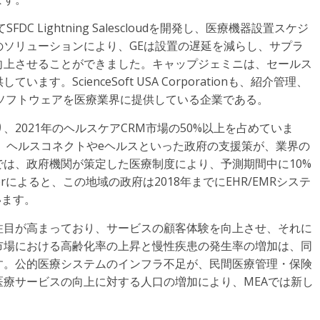
DC Lightning Salescloudを開発し、医療機器設置スケジ
ソリューションにより、GEは設置の遅延を減らし、サプラ
向上させることができました。キャップジェミニは、セールス
。ScienceSoft USA Corporationも、紹介管理、
ソフトウェアを医療業界に提供している企業である。
、2021年のヘルスケアCRM市場の50%以上を占めていま
や、ヘルスコネクトやeヘルスといった政府の支援策が、業界の
は、政府機関が策定した医療制度により、予測期間中に10%
werによると、この地域の政府は2018年までにEHR/EMRシステ
います。
注目が高まっており、サービスの顧客体験を向上させ、それに
市場における高齢化率の上昇と慢性疾患の発生率の増加は、同
す。公的医療システムのインフラ不足が、民間医療管理・保険
療サービスの向上に対する人口の増加により、MEAでは新し
。