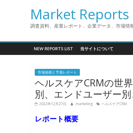
コ
Market Reports 
ン
テ
ン
調査資料、産業レポート、企業データ、市場情
ツ
へ
ス
NEW REPORTS LIST
当サイトについて
キ
ッ
プ
市場規模と予測レポート
ヘルスケアCRMの世
別、エンドユーザー別、
2022年12月27日
marketing
ヘルスケアCRM
レポート概要