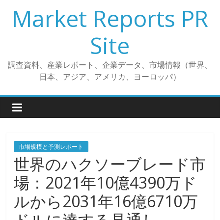
コ
Market Reports PR
ン
テ
Site
ン
ツ
調査資料、産業レポート、企業データ、市場情報（世界、
へ
日本、アジア、アメリカ、ヨーロッパ）
ス
キ
ッ
プ
市場規模と予測レポート
世界のハクソーブレード市
場：2021年10億4390万ド
ルから2031年16億6710万
ドルに達する見通し