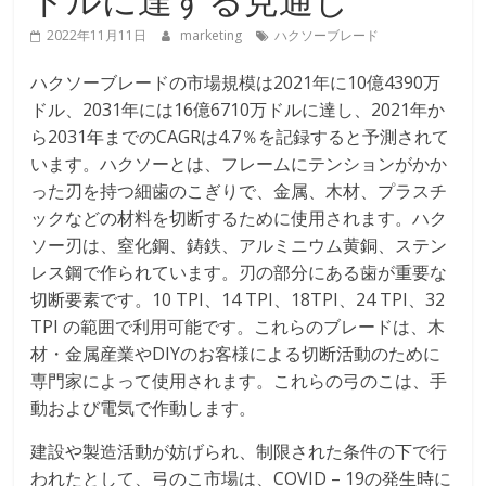
2022年11月11日
marketing
ハクソーブレード
ハクソーブレードの市場規模は2021年に10億4390万
ドル、2031年には16億6710万ドルに達し、2021年か
ら2031年までのCAGRは4.7％を記録すると予測されて
います。ハクソーとは、フレームにテンションがかか
った刃を持つ細歯のこぎりで、金属、木材、プラスチ
ックなどの材料を切断するために使用されます。ハク
ソー刃は、窒化鋼、鋳鉄、アルミニウム黄銅、ステン
レス鋼で作られています。刃の部分にある歯が重要な
切断要素です。10 TPI、14 TPI、18TPI、24 TPI、32
TPI の範囲で利用可能です。これらのブレードは、木
材・金属産業やDIYのお客様による切断活動のために
専門家によって使用されます。これらの弓のこは、手
動および電気で作動します。
建設や製造活動が妨げられ、制限された条件の下で行
われたとして、弓のこ市場は、COVID – 19の発生時に