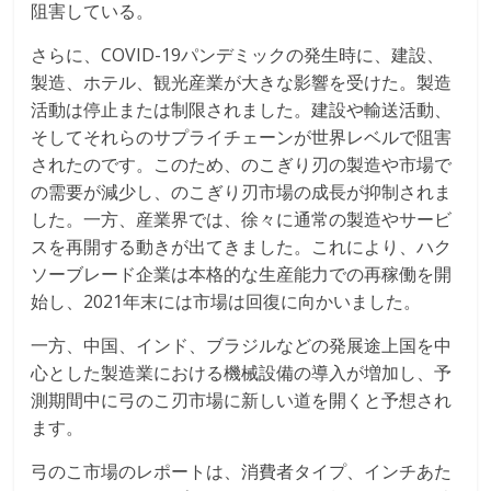
阻害している。
さらに、COVID-19パンデミックの発生時に、建設、
製造、ホテル、観光産業が大きな影響を受けた。製造
活動は停止または制限されました。建設や輸送活動、
そしてそれらのサプライチェーンが世界レベルで阻害
されたのです。このため、のこぎり刃の製造や市場で
の需要が減少し、のこぎり刃市場の成長が抑制されま
した。一方、産業界では、徐々に通常の製造やサービ
スを再開する動きが出てきました。これにより、ハク
ソーブレード企業は本格的な生産能力での再稼働を開
始し、2021年末には市場は回復に向かいました。
一方、中国、インド、ブラジルなどの発展途上国を中
心とした製造業における機械設備の導入が増加し、予
測期間中に弓のこ刃市場に新しい道を開くと予想され
ます。
弓のこ市場のレポートは、消費者タイプ、インチあた