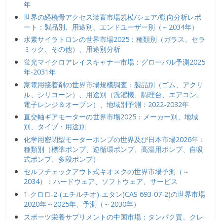
年
世界の経橈骨アクセス装置市場規模/シェア/動向分析レポ
ート：製品別、用途別、エンドユーザー別（～2034年）
水素サイラトロンの世界市場2025：種類別（ガラス、セラ
ミック、その他）、用途別分析
蛍光マイクロアレイスキャナー市場：グローバル予測2025
年-2031年
家電用接着剤の世界市場規模調査：製品別（ゴム、アクリ
ル、シリコーン）、用途別（洗濯機、調理台、エアコン、
電子レンジ＆オーブン）、地域別予測：2022-2032年
直交軸ギアモーターの世界市場2025：メーカー別、地域
別、タイプ・用途別
化学用密閉型モーターポンプの世界及び日本市場2026年：
種類別（標準ポンプ、逆循環ポンプ、高温用ポンプ、自吸
式ポンプ、多段ポンプ）
セルフチェックアウト式キオスクの世界市場予測（～
2034）：ハードウェア、ソフトウェア、サービス
1-クロロ-2-(エチルチオ)-エタン(CAS 693-07-2)の世界市場
2020年～2025年、予測（～2030年）
スポーツ栄養サプリメントの中国市場：タンパク質、クレ