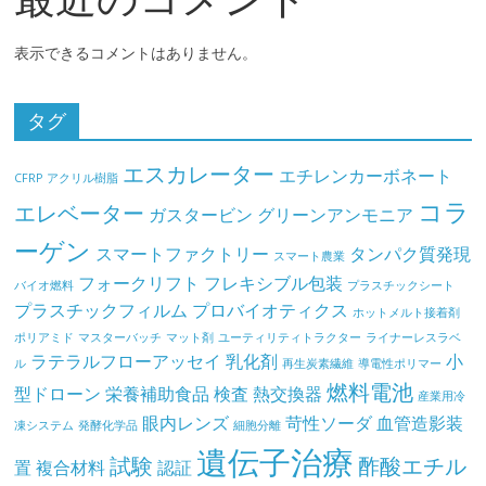
表示できるコメントはありません。
タグ
エスカレーター
エチレンカーボネート
CFRP
アクリル樹脂
コラ
エレベーター
ガスタービン
グリーンアンモニア
ーゲン
スマートファクトリー
タンパク質発現
スマート農業
フォークリフト
フレキシブル包装
バイオ燃料
プラスチックシート
プラスチックフィルム
プロバイオティクス
ホットメルト接着剤
ポリアミド
マスターバッチ
マット剤
ユーティリティトラクター
ライナーレスラベ
ラテラルフローアッセイ
乳化剤
小
ル
再生炭素繊維
導電性ポリマー
燃料電池
型ドローン
栄養補助食品
検査
熱交換器
産業用冷
眼内レンズ
苛性ソーダ
血管造影装
凍システム
発酵化学品
細胞分離
遺伝子治療
試験
酢酸エチル
置
複合材料
認証