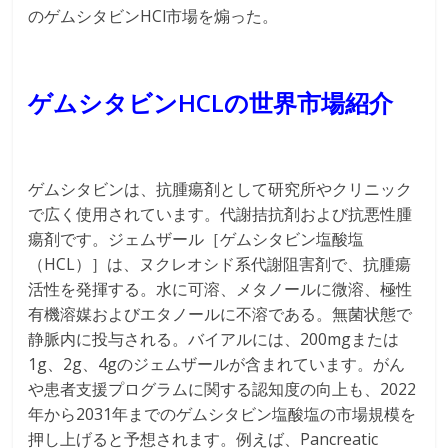
のゲムシタビンHCl市場を煽った。
ゲムシタビンHCLの世界市場紹介
ゲムシタビンは、抗腫瘍剤として研究所やクリニック
で広く使用されています。代謝拮抗剤および抗悪性腫
瘍剤です。ジェムザール［ゲムシタビン塩酸塩
（HCL）］は、ヌクレオシド系代謝阻害剤で、抗腫瘍
活性を発揮する。水に可溶、メタノールに微溶、極性
有機溶媒およびエタノールに不溶である。無菌状態で
静脈内に投与される。バイアルには、200mgまたは
1g、2g、4gのジェムザールが含まれています。がん
や患者支援プログラムに関する認知度の向上も、2022
年から2031年までのゲムシタビン塩酸塩の市場規模を
押し上げると予想されます。例えば、Pancreatic