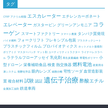
タグ
エスカレーター
エチレンカーボネート
CFRP
アクリル樹脂
コラ
エレベーター
ガスタービン
グリーンアンモニア
ーゲン
スマートファクトリー
タンパク質発現
スマート農業
フォークリフト
フレキシブル包装
バイオ燃料
プラスチックシート
プラスチックフィルム
プロバイオティクス
ホットメルト接着剤
ポリアミド
マスターバッチ
マット剤
ユーティリティトラクター
ライナーレスラベ
ラテラルフローアッセイ
乳化剤
小
ル
再生炭素繊維
導電性ポリマー
燃料電池
型ドローン
栄養補助食品
検査
熱交換器
産業用冷
眼内レンズ
苛性ソーダ
血管造影装
凍システム
発酵化学品
細胞分離
遺伝子治療
試験
酢酸エチル
置
複合材料
認証
鉄道車両
金属加工油剤