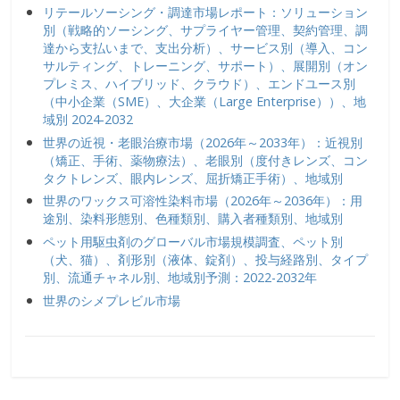
リテールソーシング・調達市場レポート：ソリューション
別（戦略的ソーシング、サプライヤー管理、契約管理、調
達から支払いまで、支出分析）、サービス別（導入、コン
サルティング、トレーニング、サポート）、展開別（オン
プレミス、ハイブリッド、クラウド）、エンドユース別
（中小企業（SME）、大企業（Large Enterprise））、地
域別 2024-2032
世界の近視・老眼治療市場（2026年～2033年）：近視別
（矯正、手術、薬物療法）、老眼別（度付きレンズ、コン
タクトレンズ、眼内レンズ、屈折矯正手術）、地域別
世界のワックス可溶性染料市場（2026年～2036年）：用
途別、染料形態別、色種類別、購入者種類別、地域別
ペット用駆虫剤のグローバル市場規模調査、ペット別
（犬、猫）、剤形別（液体、錠剤）、投与経路別、タイプ
別、流通チャネル別、地域別予測：2022-2032年
世界のシメプレビル市場