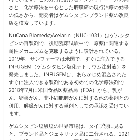
さと、化学療法を中心とした膵臓癌の現行治療の効果
の低さから、開発者はゲムシタビンブランド薬の改良
版を模索しています。
NuCana BiomedのAcelarin（NUC-1031）はゲムシタ
ビンの再製剤で、後期臨床試験中で、原薬に関連する
耐性メカニズムを克服するように設計されている。
2019年、サンファーマは米国で、すぐに注入できる
INFUGEM（ゲムシタビン塩化ナトリウム注射液）を
発売しました。INFUGEMは、あらかじめ混合された
すぐに注入できる製剤である初めての化学療法剤で、
2018年7月に米国食品医薬品局（FDA）から、乳が
ん、卵巣がん、非小細胞肺がんに対する他の薬剤との
併用、膵臓がんに対する単剤としての承認を受けてい
ます。
ゲムシタビン塩酸塩の世界市場は、タイプ別に見る
と、ブランド品とジェネリック品に二分される。2021