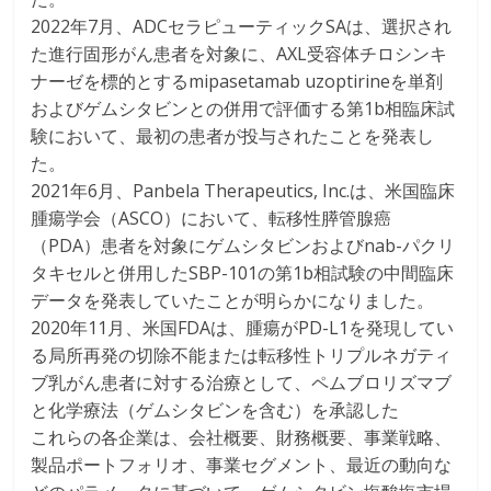
2022年7月、ADCセラピューティックSAは、選択され
た進行固形がん患者を対象に、AXL受容体チロシンキ
ナーゼを標的とするmipasetamab uzoptirineを単剤
およびゲムシタビンとの併用で評価する第1b相臨床試
験において、最初の患者が投与されたことを発表し
た。
2021年6月、Panbela Therapeutics, Inc.は、米国臨床
腫瘍学会（ASCO）において、転移性膵管腺癌
（PDA）患者を対象にゲムシタビンおよびnab-パクリ
タキセルと併用したSBP-101の第1b相試験の中間臨床
データを発表していたことが明らかになりました。
2020年11月、米国FDAは、腫瘍がPD-L1を発現してい
る局所再発の切除不能または転移性トリプルネガティ
ブ乳がん患者に対する治療として、ペムブロリズマブ
と化学療法（ゲムシタビンを含む）を承認した
これらの各企業は、会社概要、財務概要、事業戦略、
製品ポートフォリオ、事業セグメント、最近の動向な