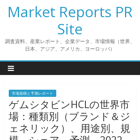
コ
Market Reports PR
ン
テ
Site
ン
ツ
調査資料、産業レポート、企業データ、市場情報（世界、
へ
日本、アジア、アメリカ、ヨーロッパ）
ス
キ
ッ
プ
市場規模と予測レポート
ゲムシタビンHCLの世界市
場：種類別（ブランド＆ジ
ェネリック）、用途別、規
模、シェア、予測、2022-