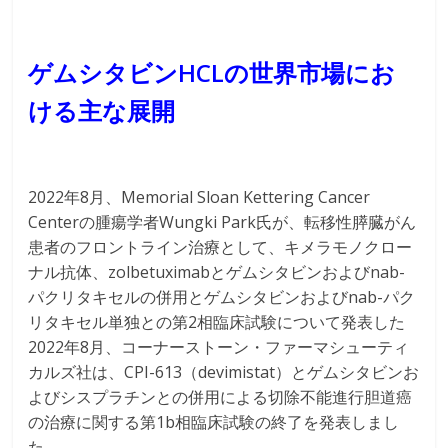
ゲムシタビンHCLの世界市場にお
ける主な展開
2022年8月、Memorial Sloan Kettering Cancer
Centerの腫瘍学者Wungki Park氏が、転移性膵臓がん
患者のフロントライン治療として、キメラモノクロー
ナル抗体、zolbetuximabとゲムシタビンおよびnab-
パクリタキセルの併用とゲムシタビンおよびnab-パク
リタキセル単独との第2相臨床試験について発表した
2022年8月、コーナーストーン・ファーマシューティ
カルズ社は、CPI-613（devimistat）とゲムシタビンお
よびシスプラチンとの併用による切除不能進行胆道癌
の治療に関する第1b相臨床試験の終了を発表しまし
た。