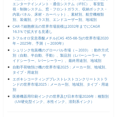
エンターテインメント・通信システム（IFEC）、客室監
視・制御システム、窓・フロントガラス、収納ボックス・
内装パネル、床材・カーペット）、素材別、航空機種類
別、装備別、クラス別、エンドユーザー別、地域別
CAR-T細胞療法の世界市場規模は2032年までにCAGR
16.3％で拡大する見通し
3-フルオロ安息香酸メチル(CAS 455-68-5)の世界市場2020
年～2025年、予測（～2030年）
シュリンク包装機のグローバル市場（～2033）：動作方式
別（自動、半自動、手動）、製品別（Lバーシーラー、サ
イドシーラー、Iバーシーラー）、最終用途別、地域別
自動手荷物預け機の世界市場2025：メーカー別、地域別、
タイプ・用途別
エポキシコーティングプレストレストコンクリートストラ
ンドの世界市場2025：メーカー別、地域別、タイプ・用途
別
医療機器用印刷インクの世界及び日本市場2026年：種類別
（UV硬化型インク、水性インク、溶剤系インク）