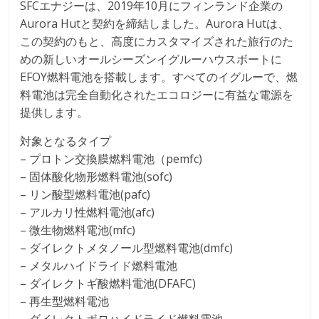
SFCエナジーは、2019年10月にフィンランド企業の
Aurora Hutと契約を締結しました。Aurora Hutは、
この契約のもと、高度にカスタマイズされた旅行のた
めの新しいオールシーズンイグルーハウスボートに
EFOY燃料電池を搭載します。すべてのイグルーで、燃
料電池は完全自動化されたエコロジーに有益な電源を
提供します。
対象となるタイプ
– プロトン交換膜燃料電池（pemfc)
– 固体酸化物形燃料電池(sofc)
– リン酸型燃料電池(pafc)
– アルカリ性燃料電池(afc)
– 微生物燃料電池(mfc)
– ダイレクトメタノール型燃料電池(dmfc)
– メタルハイドライド燃料電池
– ダイレクトギ酸燃料電池(DFAFC)
– 再生型燃料電池