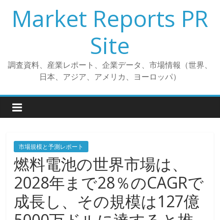
コ
Market Reports PR
ン
テ
Site
ン
ツ
調査資料、産業レポート、企業データ、市場情報（世界、
へ
日本、アジア、アメリカ、ヨーロッパ）
ス
キ
ッ
プ
市場規模と予測レポート
燃料電池の世界市場は、
2028年まで28％のCAGRで
成長し、その規模は127億
5000万ドルに達すると推