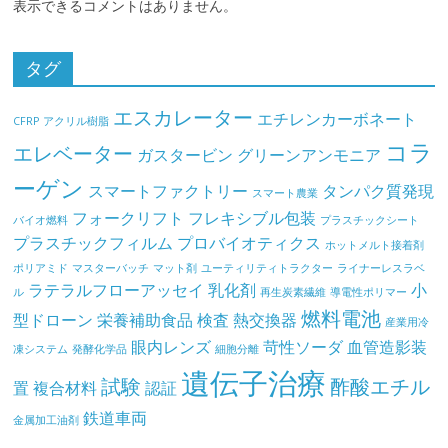
表示できるコメントはありません。
タグ
エスカレーター
エチレンカーボネート
CFRP
アクリル樹脂
コラ
エレベーター
ガスタービン
グリーンアンモニア
ーゲン
スマートファクトリー
タンパク質発現
スマート農業
フォークリフト
フレキシブル包装
バイオ燃料
プラスチックシート
プラスチックフィルム
プロバイオティクス
ホットメルト接着剤
ポリアミド
マスターバッチ
マット剤
ユーティリティトラクター
ライナーレスラベ
ラテラルフローアッセイ
乳化剤
小
ル
再生炭素繊維
導電性ポリマー
燃料電池
型ドローン
栄養補助食品
検査
熱交換器
産業用冷
眼内レンズ
苛性ソーダ
血管造影装
凍システム
発酵化学品
細胞分離
遺伝子治療
試験
酢酸エチル
置
複合材料
認証
鉄道車両
金属加工油剤