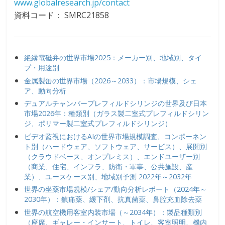
www.globalresearch.jp/contact
資料コード： SMRC21858
絶縁電磁弁の世界市場2025：メーカー別、地域別、タイ
プ・用途別
金属製缶の世界市場（2026～2033）：市場規模、シェ
ア、動向分析
デュアルチャンバープレフィルドシリンジの世界及び日本
市場2026年：種類別（ガラス製二室式プレフィルドシリン
ジ、ポリマー製二室式プレフィルドシリンジ）
ビデオ監視におけるAIの世界市場規模調査、コンポーネン
ト別（ハードウェア、ソフトウェア、サービス）、展開別
（クラウドベース、オンプレミス）、エンドユーザー別
（商業、住宅、インフラ、防衛・軍事、公共施設、産
業）、ユースケース別、地域別予測 2022年～2032年
世界の坐薬市場規模/シェア/動向分析レポート（2024年～
2030年）：鎮痛薬、緩下剤、抗真菌薬、鼻腔充血除去薬
世界の航空機用客室内装市場（～2034年）：製品種類別
（座席、ギャレー・インサート、トイレ、客室照明、機内