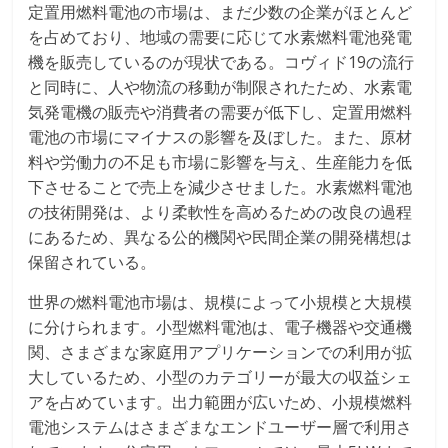
定置用燃料電池の市場は、まだ少数の企業がほとんど
を占めており、地域の需要に応じて水素燃料電池発電
機を販売しているのが現状である。コヴィド19の流行
と同時に、人や物流の移動が制限されたため、水素電
気発電機の販売や消費者の需要が低下し、定置用燃料
電池の市場にマイナスの影響を及ぼした。また、原材
料や労働力の不足も市場に影響を与え、生産能力を低
下させることで売上を減少させました。水素燃料電池
の技術開発は、より柔軟性を高めるための改良の過程
にあるため、異なる公的機関や民間企業の開発構想は
保留されている。
世界の燃料電池市場は、規模によって小規模と大規模
に分けられます。小型燃料電池は、電子機器や交通機
関、さまざまな家庭用アプリケーションでの利用が拡
大しているため、小型のカテゴリーが最大の収益シェ
アを占めています。出力範囲が広いため、小規模燃料
電池システムはさまざまなエンドユーザー層で利用さ