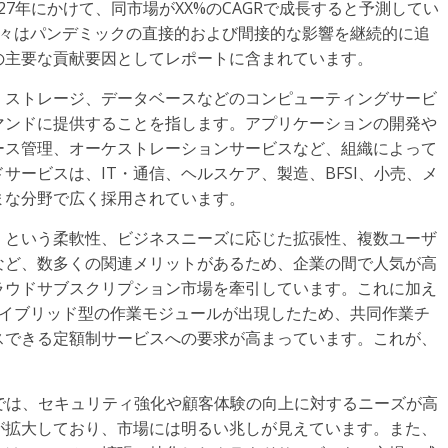
027年にかけて、同市場がXX%のCAGRで成長すると予測してい
、我々はパンデミックの直接的および間接的な影響を継続的に追
の主要な貢献要因としてレポートに含まれています。
、ストレージ、データベースなどのコンピューティングサービ
マンドに提供することを指します。アプリケーションの開発や
ース管理、オーケストレーションサービスなど、組織によって
サービスは、IT・通信、ヘルスケア、製造、BFSI、小売、メ
まな分野で広く採用されています。
」という柔軟性、ビジネスニーズに応じた拡張性、複数ユーザ
など、数多くの関連メリットがあるため、企業の間で人気が高
ラウドサブスクリプション市場を牽引しています。これに加え
やハイブリッド型の作業モジュールが出現したため、共同作業チ
スできる定額制サービスへの要求が高まっています。これが、
界では、セキュリティ強化や顧客体験の向上に対するニーズが高
が拡大しており、市場には明るい兆しが見えています。また、