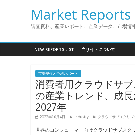
コ
Market Reports 
ン
テ
ン
調査資料、産業レポート、企業データ、市場情
ツ
へ
ス
NEW REPORTS LIST
当サイトについて
キ
ッ
プ
市場規模と予測レポート
消費者用クラウドサブ
の産業トレンド、成長お
2027年
2022年10月4日
industry
クラウドサブスクリプ
世界のコンシューマー向けクラウドサブスクリ