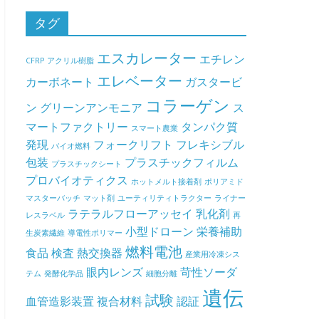
タグ
エスカレーター
エチレン
CFRP
アクリル樹脂
エレベーター
カーボネート
ガスタービ
コラーゲン
ン
グリーンアンモニア
ス
マートファクトリー
タンパク質
スマート農業
発現
フォークリフト
フレキシブル
バイオ燃料
包装
プラスチックフィルム
プラスチックシート
プロバイオティクス
ホットメルト接着剤
ポリアミド
マスターバッチ
マット剤
ユーティリティトラクター
ライナー
ラテラルフローアッセイ
乳化剤
レスラベル
再
小型ドローン
栄養補助
生炭素繊維
導電性ポリマー
燃料電池
食品
検査
熱交換器
産業用冷凍シス
眼内レンズ
苛性ソーダ
テム
発酵化学品
細胞分離
遺伝
試験
血管造影装置
複合材料
認証