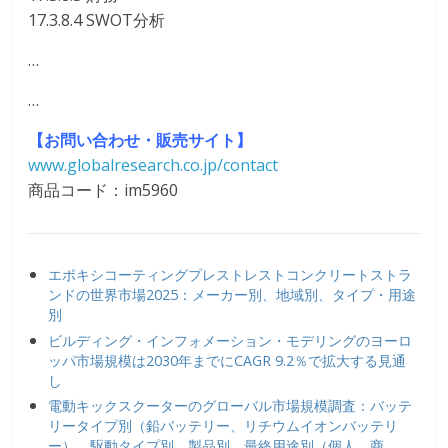
17.3.8.4 SWOT分析
…
…
【お問い合わせ・販売サイト】
www.globalresearch.co.jp/contact
商品コード：im5960
エポキシコーティングプレストレストコンクリートストラ
ンドの世界市場2025：メーカー別、地域別、タイプ・用途
別
ビルディング・インフォメーション・モデリングのヨーロ
ッパ市場規模は2030年までにCAGR 9.2％で拡大する見通
し
電動キックスクーターのグローバル市場規模調査：バッテ
リータイプ別（鉛バッテリー、リチウムイオンバッテリ
ー）、駆動タイプ別、製品別、最終用途別（個人、商