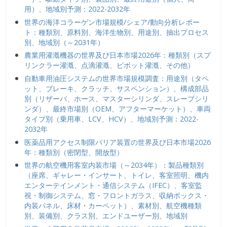
用）、地域別予測：2022-2032年
世界の海洋コラーゲン市場規模/シェア/動向分析レポー
ト：種類別、原料別、海洋生物別、用途別、抽出プロセス
別、地域別（～2031年）
農業用灌漑機器の世界及び日本市場2026年：種類別（スプ
リンクラー灌漑、点滴灌漑、ピボット灌漑、その他）
自動車用油圧システムの世界市場規模調査：用途別（タペ
ット、ブレーキ、クラッチ、サスペンション）、構成部品
別（リザーバ、ホース、マスターシリンダ、スレーブシリ
ンダ）、最終市場別（OEM、アフターマーケット）、車両
タイプ別（乗用車、LCV、HCV）、地域別予測：2022-
2032年
医薬品用アクセス制限バリア装置の世界及び日本市場2026
年：種類別（密閉型、開放型）
世界の航空機用客室内装市場（～2034年）：製品種類別
（座席、ギャレー・インサート、トイレ、客室照明、機内
エンターテインメント・通信システム（IFEC）、客室監
視・制御システム、窓・フロントガラス、収納ボックス・
内装パネル、床材・カーペット）、素材別、航空機種類
別、装備別、クラス別、エンドユーザー別、地域別