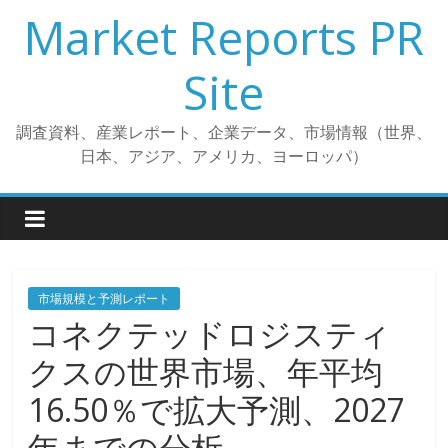
コ
Market Reports PR
ン
テ
Site
ン
ツ
調査資料、産業レポート、企業データ、市場情報（世界、
へ
日本、アジア、アメリカ、ヨーロッパ）
ス
キ
ッ
プ
市場規模と予測レポート
コネクテッドロジスティ
クスの世界市場、年平均
16.50％で拡大予測、2027
年までの分析