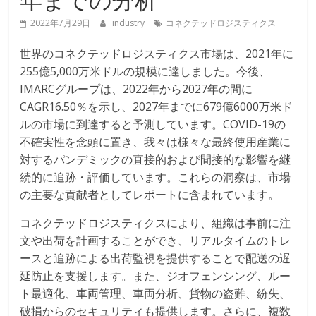
2022年7月29日
industry
コネクテッドロジスティクス
世界のコネクテッドロジスティクス市場は、2021年に
255億5,000万米ドルの規模に達しました。今後、
IMARCグループは、2022年から2027年の間に
CAGR16.50％を示し、2027年までに679億6000万米ド
ルの市場に到達すると予測しています。COVID-19の
不確実性を念頭に置き、我々は様々な最終使用産業に
対するパンデミックの直接的および間接的な影響を継
続的に追跡・評価しています。これらの洞察は、市場
の主要な貢献者としてレポートに含まれています。
コネクテッドロジスティクスにより、組織は事前に注
文や出荷を計画することができ、リアルタイムのトレ
ースと追跡による出荷監視を提供することで配送の遅
延防止を支援します。また、ジオフェンシング、ルー
ト最適化、車両管理、車両分析、貨物の盗難、紛失、
破損からのセキュリティも提供します。さらに、複数