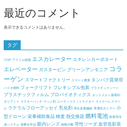
最近のコメント
表示できるコメントはありません。
タグ
エスカレーター
エチレンカーボネート
CFRP
アクリル樹脂
コラ
エレベーター
ガスタービン
グリーンアンモニア
ーゲン
スマートファクトリー
タンパク質発現
スマート農業
フォークリフト
フレキシブル包装
バイオ燃料
プラスチックシート
プラスチックフィルム
プロバイオティクス
ホットメルト接着剤
ポリアミド
マスターバッチ
マット剤
ユーティリティトラクター
ライナーレスラベ
ラテラルフローアッセイ
乳化剤
小
ル
再生炭素繊維
導電性ポリマー
燃料電池
型ドローン
栄養補助食品
検査
熱交換器
産業用冷
眼内レンズ
苛性ソーダ
血管造影装
凍システム
発酵化学品
細胞分離