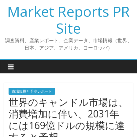
コ
Market Reports PR
ン
テ
Site
ン
ツ
調査資料、産業レポート、企業データ、市場情報（世界、
へ
日本、アジア、アメリカ、ヨーロッパ）
ス
キ
ッ
プ
市場規模と予測レポート
世界のキャンドル市場は、
消費増加に伴い、2031年
には169億ドルの規模に達
すると予想