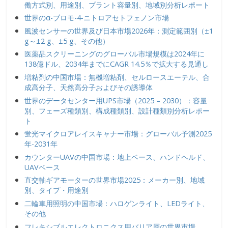
働方式別、用途別、プラント容量別、地域別分析レポート
世界のα-ブロモ-4-ニトロアセトフェノン市場
風波センサーの世界及び日本市場2026年：測定範囲別（±1
g～±2 g、±5 g、その他）
医薬品スクリーニングのグローバル市場規模は2024年に
138億ドル、2034年までにCAGR 14.5％で拡大する見通し
増粘剤の中国市場：無機増粘剤、セルロースエーテル、合
成高分子、天然高分子およびその誘導体
世界のデータセンター用UPS市場（2025 – 2030）：容量
別、フェーズ種類別、構成種類別、設計種類別分析レポー
ト
蛍光マイクロアレイスキャナー市場：グローバル予測2025
年-2031年
カウンターUAVの中国市場：地上ベース、ハンドヘルド、
UAVベース
直交軸ギアモーターの世界市場2025：メーカー別、地域
別、タイプ・用途別
二輪車用照明の中国市場：ハロゲンライト、LEDライト、
その他
フレキシブルエレクトロニクス用バリア層の世界市場