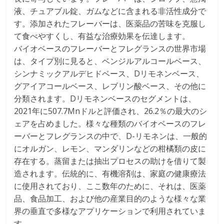
液、チュアブル錠、ガムなどに含まれる非活性成分で
す。添加されたフレーバーは、医薬品の苦味を克服し
て食べやすくし、有益な治療効果を伝達します。
バイオベースのフレーバーとフレグランスの世界市場
は、タイプ別に見ると、ベンジルアルコールベース、
シンナミックアルデヒドベース、Dリモネンベース、
グアイアコールベース、レブリン酸ベース、その他に
分類されます。Dリモネンベースのセグメントは、
2021年に507.7Mnドルと評価され、26.2％の最大のシ
ェアを占めました。様々な種類のバイオベースのフレ
ーバーとフレグランスの中で、D-リモネンは、一般的
にオルガン、レモン、マンダリンなどの柑橘類の皮に
存在する。蒸留または抽出プロセスの助けを借りて製
造されます。伝統的に、有機溶剤は、家庭の健康療法
に使用されており、ここ数年のために、それは、医薬
品、食品加工、および他の産業目的のような様々な業
界の垂直で多様なアプリケーションで利用されていま
す。