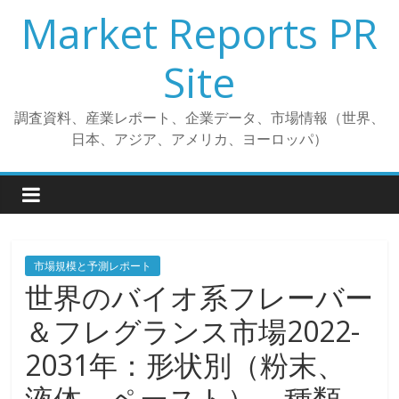
コ
Market Reports PR
ン
テ
Site
ン
ツ
調査資料、産業レポート、企業データ、市場情報（世界、
へ
日本、アジア、アメリカ、ヨーロッパ）
ス
キ
ッ
プ
市場規模と予測レポート
世界のバイオ系フレーバー
＆フレグランス市場2022-
2031年：形状別（粉末、
液体、ペースト）、種類