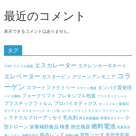
最近のコメント
表示できるコメントはありません。
タグ
エスカレーター
エチレンカーボネート
CFRP
アクリル樹脂
コラ
エレベーター
ガスタービン
グリーンアンモニア
ーゲン
スマートファクトリー
タンパク質発現
スマート農業
フォークリフト
フレキシブル包装
バイオ燃料
プラスチックシート
プラスチックフィルム
プロバイオティクス
ホットメルト接着剤
ポリアミド
マスターバッチ
マット剤
ユーティリティトラクター
ライナーレスラベ
ラテラルフローアッセイ
乳化剤
小
ル
再生炭素繊維
導電性ポリマー
燃料電池
型ドローン
栄養補助食品
検査
熱交換器
産業用冷
眼内レンズ
苛性ソーダ
血管造影装
凍システム
発酵化学品
細胞分離