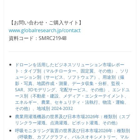
【お問い合わせ・ご購入サイト】
www.globalresearch.jp/contact
資料コード：SMRC21948
ドローンを活用したビジネスソリューション市場レポー
ト：タイプ別（マルチローター、固定翼、その他）、ソリ
ューション別（サービス、ソフトウェア）、用途別（撮
影・写真、地図作成・測量、データ収集・分析、監視・
SAR、3Dモデリング、宅配サービス、その他）、エンドユ
ース別（不動産・建設、メディア・エンターテイメント、
エネルギー、農業、セキュリティ・法執行、物流・運輸、
その他）、地域別 2024-2032
農業用灌漑機器の世界及び日本市場2026年：種類別（スプ
リンクラー灌漑、点滴灌漑、ピボット灌漑、その他）
呼吸モニタリング装置の世界及び日本市場2026年：種類別
（呼吸数、カプノグラフィ、パルスオキシメトリー、マル