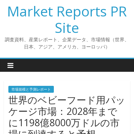
コ
Market Reports PR
ン
テ
Site
ン
ツ
調査資料、産業レポート、企業データ、市場情報（世界、
へ
日本、アジア、アメリカ、ヨーロッパ）
ス
キ
ッ
プ
市場規模と予測レポート
世界のベビーフード用パッ
ケージ市場：2028年まで
に1198億8000万ドルの市
場に到達すると予想