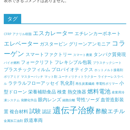
表示できるコメントはありません。
タグ
エスカレーター
エチレンカーボネート
CFRP
アクリル樹脂
コラ
エレベーター
ガスタービン
グリーンアンモニア
ーゲン
スマートファクトリー
タンパク質発現
スマート農業
フォークリフト
フレキシブル包装
バイオ燃料
プラスチックシート
プラスチックフィルム
プロバイオティクス
ホットメルト接着剤
ポリアミド
マスターバッチ
マット剤
ユーティリティトラクター
ライナーレスラベ
ラテラルフローアッセイ
乳化剤
小
ル
再生炭素繊維
導電性ポリマー
燃料電池
型ドローン
栄養補助食品
検査
熱交換器
産業用冷
眼内レンズ
苛性ソーダ
血管造影装
凍システム
発酵化学品
細胞分離
遺伝子治療
試験
酢酸エチル
置
複合材料
認証
鉄道車両
金属加工油剤