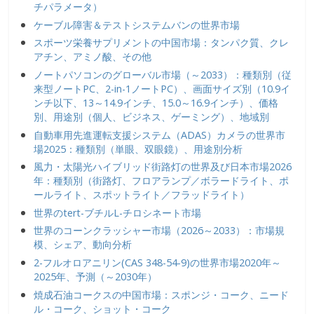
チパラメータ）
ケーブル障害＆テストシステムバンの世界市場
スポーツ栄養サプリメントの中国市場：タンパク質、クレ
アチン、アミノ酸、その他
ノートパソコンのグローバル市場（～2033）：種類別（従
来型ノートPC、2-in-1ノートPC）、画面サイズ別（10.9イ
ンチ以下、13～14.9インチ、15.0～16.9インチ）、価格
別、用途別（個人、ビジネス、ゲーミング）、地域別
自動車用先進運転支援システム（ADAS）カメラの世界市
場2025：種類別（単眼、双眼鏡）、用途別分析
風力・太陽光ハイブリッド街路灯の世界及び日本市場2026
年：種類別（街路灯、フロアランプ／ボラードライト、ポ
ールライト、スポットライト／フラッドライト）
世界のtert-ブチルL-チロシネート市場
世界のコーンクラッシャー市場（2026～2033）：市場規
模、シェア、動向分析
2-フルオロアニリン(CAS 348-54-9)の世界市場2020年～
2025年、予測（～2030年）
焼成石油コークスの中国市場：スポンジ・コーク、ニード
ル・コーク、ショット・コーク