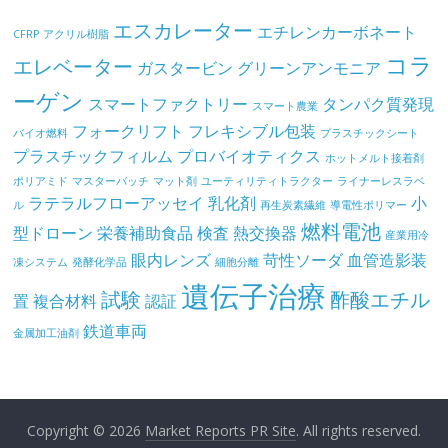
エスカレーター
エチレンカーボネート
CFRP
アクリル樹脂
コラ
エレベーター
ガスタービン
グリーンアンモニア
ーゲン
スマートファクトリー
タンパク質発現
スマート農業
フォークリフト
フレキシブル包装
バイオ燃料
プラスチックシート
プラスチックフィルム
プロバイオティクス
ホットメルト接着剤
ポリアミド
マスターバッチ
マット剤
ユーティリティトラクター
ライナーレスラベ
ラテラルフローアッセイ
乳化剤
小
ル
再生炭素繊維
導電性ポリマー
燃料電池
型ドローン
栄養補助食品
検査
熱交換器
産業用冷
眼内レンズ
苛性ソーダ
血管造影装
凍システム
発酵化学品
細胞分離
遺伝子治療
試験
酢酸エチル
置
複合材料
認証
鉄道車両
金属加工油剤
Copyright © 2026
Market Reports PR Site
. All rights reserved.