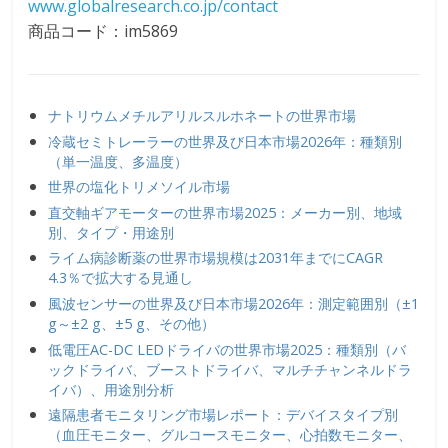
www.globalresearch.co.jp/contact
商品コード：im5869
ナトリウムメチルアリルスルホネートの世界市場
冷蔵セミトレーラーの世界及び日本市場2026年：種類別
（単一温度、多温度）
世界の塩化トリメソイル市場
直交軸ギアモーターの世界市場2025：メーカー別、地域
別、タイプ・用途別
ライム病診断薬の世界市場規模は2031年までにCAGR
4.3％で拡大する見通し
風波センサーの世界及び日本市場2026年：測定範囲別（±1
g～±2 g、±5 g、その他）
低電圧AC-DC LEDドライバの世界市場2025：種類別（バ
ックドライバ、ブーストドライバ、マルチチャンネルドラ
イバ）、用途別分析
遠隔患者モニタリング市場レポート：デバイスタイプ別
（血圧モニター、グルコースモニター、心拍数モニター、