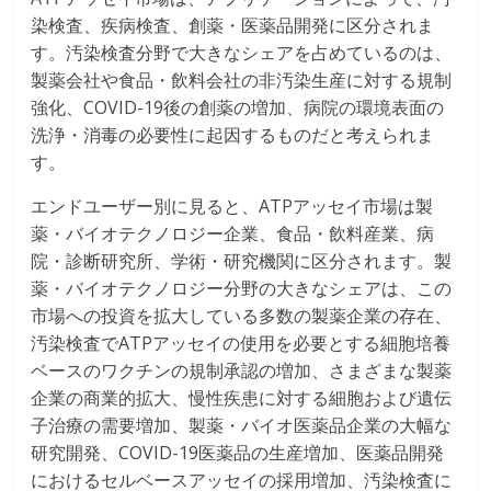
染検査、疾病検査、創薬・医薬品開発に区分されま
す。汚染検査分野で大きなシェアを占めているのは、
製薬会社や食品・飲料会社の非汚染生産に対する規制
強化、COVID-19後の創薬の増加、病院の環境表面の
洗浄・消毒の必要性に起因するものだと考えられま
す。
エンドユーザー別に見ると、ATPアッセイ市場は製
薬・バイオテクノロジー企業、食品・飲料産業、病
院・診断研究所、学術・研究機関に区分されます。製
薬・バイオテクノロジー分野の大きなシェアは、この
市場への投資を拡大している多数の製薬企業の存在、
汚染検査でATPアッセイの使用を必要とする細胞培養
ベースのワクチンの規制承認の増加、さまざまな製薬
企業の商業的拡大、慢性疾患に対する細胞および遺伝
子治療の需要増加、製薬・バイオ医薬品企業の大幅な
研究開発、COVID-19医薬品の生産増加、医薬品開発
におけるセルベースアッセイの採用増加、汚染検査に