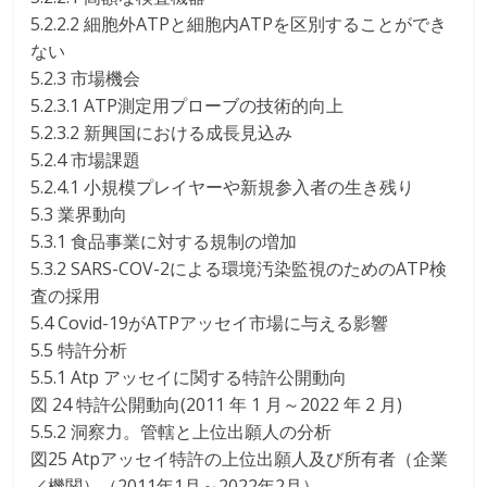
5.2.2.2 細胞外ATPと細胞内ATPを区別することができ
ない
5.2.3 市場機会
5.2.3.1 ATP測定用プローブの技術的向上
5.2.3.2 新興国における成長見込み
5.2.4 市場課題
5.2.4.1 小規模プレイヤーや新規参入者の生き残り
5.3 業界動向
5.3.1 食品事業に対する規制の増加
5.3.2 SARS-COV-2による環境汚染監視のためのATP検
査の採用
5.4 Covid-19がATPアッセイ市場に与える影響
5.5 特許分析
5.5.1 Atp アッセイに関する特許公開動向
図 24 特許公開動向(2011 年 1 月～2022 年 2 月)
5.5.2 洞察力。管轄と上位出願人の分析
図25 Atpアッセイ特許の上位出願人及び所有者（企業
／機関）（2011年1月～2022年2月）