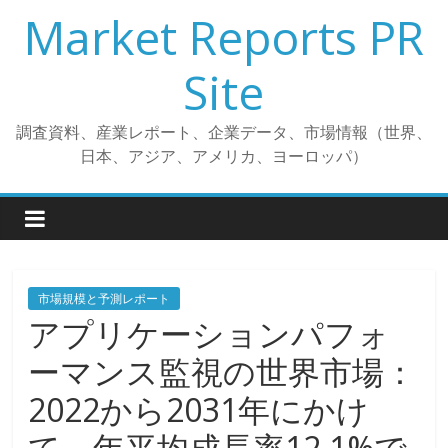
コ
Market Reports PR
ン
テ
Site
ン
ツ
調査資料、産業レポート、企業データ、市場情報（世界、
へ
日本、アジア、アメリカ、ヨーロッパ）
ス
キ
ッ
プ
市場規模と予測レポート
アプリケーションパフォ
ーマンス監視の世界市場：
2022から2031年にかけ
て、年平均成長率12.1%で