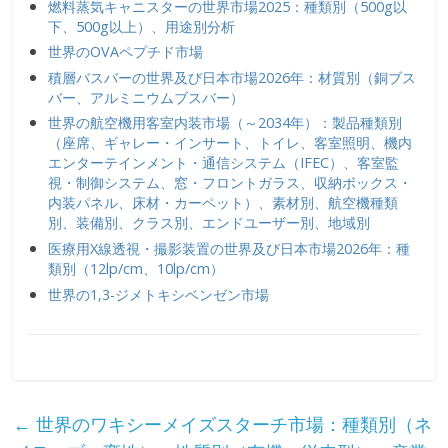
燃料蒸気キャニスターの世界市場2025：種類別（500g以
下、500g以上）、用途別分析
世界のOVAペプチド市場
積層バスバーの世界及び日本市場2026年：材質別（銅ブス
バー、アルミニウムブスバー）
世界の航空機用客室内装市場（～2034年）：製品種類別
（座席、ギャレー・インサート、トイレ、客室照明、機内
エンターテインメント・通信システム（IFEC）、客室監
視・制御システム、窓・フロントガラス、収納ボックス・
内装パネル、床材・カーペット）、素材別、航空機種類
別、装備別、クラス別、エンドユーザー別、地域別
医療用X線透視・撮影装置の世界及び日本市場2026年：種
類別（12lp/cm、10lp/cm）
世界の1,3-ジメトキシベンゼン市場
←
世界のワキシーメイズスターチ市場：種類別（ネ