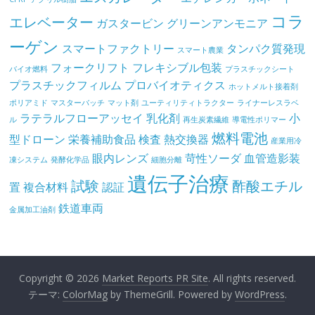
コラ
エレベーター
ガスタービン
グリーンアンモニア
ーゲン
スマートファクトリー
タンパク質発現
スマート農業
フォークリフト
フレキシブル包装
バイオ燃料
プラスチックシート
プラスチックフィルム
プロバイオティクス
ホットメルト接着剤
ポリアミド
マスターバッチ
マット剤
ユーティリティトラクター
ライナーレスラベ
ラテラルフローアッセイ
乳化剤
小
ル
再生炭素繊維
導電性ポリマー
燃料電池
型ドローン
栄養補助食品
検査
熱交換器
産業用冷
眼内レンズ
苛性ソーダ
血管造影装
凍システム
発酵化学品
細胞分離
遺伝子治療
試験
酢酸エチル
置
複合材料
認証
鉄道車両
金属加工油剤
Copyright © 2026
Market Reports PR Site
. All rights reserved.
テーマ:
ColorMag
by ThemeGrill. Powered by
WordPress
.