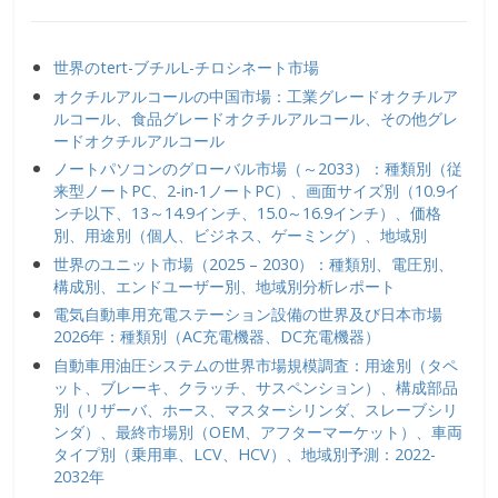
世界のtert-ブチルL-チロシネート市場
オクチルアルコールの中国市場：工業グレードオクチルア
ルコール、食品グレードオクチルアルコール、その他グレ
ードオクチルアルコール
ノートパソコンのグローバル市場（～2033）：種類別（従
来型ノートPC、2-in-1ノートPC）、画面サイズ別（10.9イ
ンチ以下、13～14.9インチ、15.0～16.9インチ）、価格
別、用途別（個人、ビジネス、ゲーミング）、地域別
世界のユニット市場（2025 – 2030）：種類別、電圧別、
構成別、エンドユーザー別、地域別分析レポート
電気自動車用充電ステーション設備の世界及び日本市場
2026年：種類別（AC充電機器、DC充電機器）
自動車用油圧システムの世界市場規模調査：用途別（タペ
ット、ブレーキ、クラッチ、サスペンション）、構成部品
別（リザーバ、ホース、マスターシリンダ、スレーブシリ
ンダ）、最終市場別（OEM、アフターマーケット）、車両
タイプ別（乗用車、LCV、HCV）、地域別予測：2022-
2032年