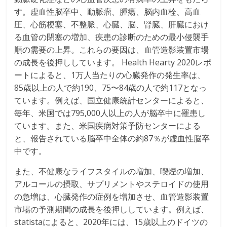
す。虚血性脳卒中、動脈瘤、腫瘍、脳内血栓、高血
圧、心筋梗塞、不整脈、心臓、脳、腎臓、肝臓におけ
る血管の閉塞の増加、疾患の診断のための最小侵襲手
順の需要の上昇。これらの要因は、血管造影装置市場
の成長を後押ししています。 Health Hearty 2020レポ
ートによると、1万人当たりの心臓発作の発生率は、
85歳以上の人で約190、75〜84歳の人で約117となっ
ています。例えば、国立健康統計センターによると、
毎年、米国では795,000人以上の人が脳卒中に罹患し
ています。また、米国疾病対策予防センターによる
と、報告されている脳卒中全体の約87％が虚血性脳卒
中です。
また、不健康なライフスタイルの増加、喫煙の増加、
アルコールの摂取、サプリメントやステロイドの使用
の急増は、心臓発作の症例を増加させ、血管造影装置
市場の予測期間の成長を後押ししています。例えば、
statistaによると、2020年には、15歳以上のドイツの