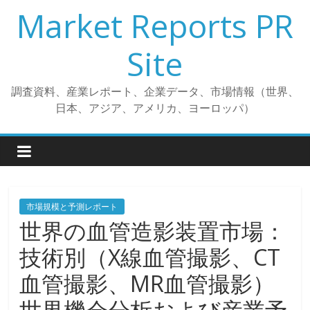
コ
Market Reports PR
ン
テ
Site
ン
ツ
調査資料、産業レポート、企業データ、市場情報（世界、
へ
日本、アジア、アメリカ、ヨーロッパ）
ス
キ
ッ
プ
市場規模と予測レポート
世界の血管造影装置市場：
技術別（X線血管撮影、CT
血管撮影、MR血管撮影）
世界機会分析および産業予