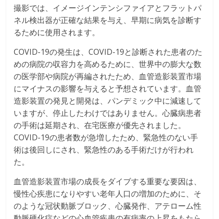
撮影では、イメージインテンシファイアとフラットパ
ネル検出器が正確な結果を与え、早期に病気を診断す
るために使用されます。
COVID-19の発生は、COVID-19と診断された患者のた
めの病院の収容力を高めるために、世界中の膨大な数
の医学部や病院が再編されたため、血管造影装置市場
にマイナスの影響を与えると予想されています。血管
造影装置の発見と開発は、パンデミック中に減速して
いますが、停止したわけではありません。心臓病患者
の手術は延期され、在宅医療が優先されました。
COVID-19の患者数が急増したため、緊急性のない手
術は後回しにされ、緊急性のある手術だけが行われ
た。
血管造影装置市場の成長をダイブする重要な要因は、
慢性心疾患になりやすい老年人口の増加のために、そ
のような冠状動脈ブロック、心臓発作、アテローム性
動脈硬化症などの心血管疾患の有病率の上昇をもたら