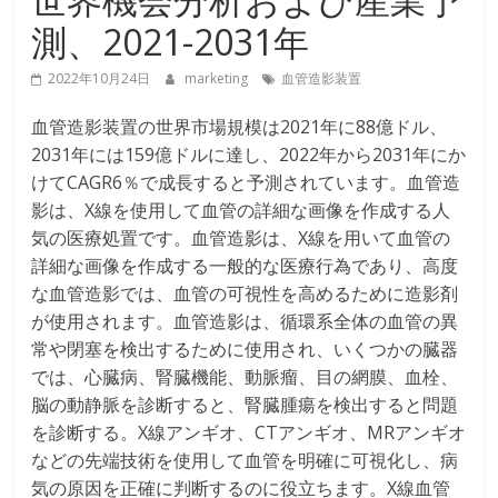
測、2021-2031年
2022年10月24日
marketing
血管造影装置
血管造影装置の世界市場規模は2021年に88億ドル、
2031年には159億ドルに達し、2022年から2031年にか
けてCAGR6％で成長すると予測されています。血管造
影は、X線を使用して血管の詳細な画像を作成する人
気の医療処置です。血管造影は、X線を用いて血管の
詳細な画像を作成する一般的な医療行為であり、高度
な血管造影では、血管の可視性を高めるために造影剤
が使用されます。血管造影は、循環系全体の血管の異
常や閉塞を検出するために使用され、いくつかの臓器
では、心臓病、腎臓機能、動脈瘤、目の網膜、血栓、
脳の動静脈を診断すると、腎臓腫瘍を検出すると問題
を診断する。X線アンギオ、CTアンギオ、MRアンギオ
などの先端技術を使用して血管を明確に可視化し、病
気の原因を正確に判断するのに役立ちます。X線血管