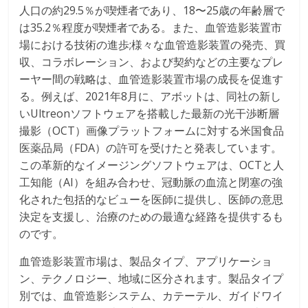
人口の約29.5％が喫煙者であり、18〜25歳の年齢層で
は35.2％程度が喫煙者である。また、血管造影装置市
場における技術の進歩;様々な血管造影装置の発売、買
収、コラボレーション、および契約などの主要なプレ
ーヤー間の戦略は、血管造影装置市場の成長を促進す
る。例えば、2021年8月に、アボットは、同社の新し
いUltreonソフトウェアを搭載した最新の光干渉断層
撮影（OCT）画像プラットフォームに対する米国食品
医薬品局（FDA）の許可を受けたと発表しています。
この革新的なイメージングソフトウェアは、OCTと人
工知能（AI）を組み合わせ、冠動脈の血流と閉塞の強
化された包括的なビューを医師に提供し、医師の意思
決定を支援し、治療のための最適な経路を提供するも
のです。
血管造影装置市場は、製品タイプ、アプリケーショ
ン、テクノロジー、地域に区分されます。製品タイプ
別では、血管造影システム、カテーテル、ガイドワイ