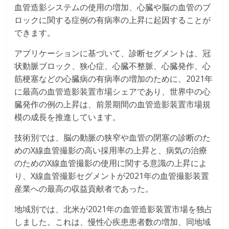
血管造影システムの使用の増加、心臓や脳の血管のブ
ロックに関する症例の有病率の上昇に起因することが
できます。
アプリケーションに基づいて、診断セグメントは、冠
状動脈ブロック、狭心症、心臓不整脈、心臓発作、心
筋梗塞などの心臓病の有病率の増加のために、2021年
に最高の血管造影装置市場シェアであり、世界中の心
臓発作の例の上昇は、前景期間の血管造影装置市場規
模の成長を推進しています。
技術別では、脳の動脈の狭窄や血管の閉塞の診断のた
めのX線血管撮影の高い採用率の上昇と、病気の治療
のためのX線血管撮影の使用に関する意識の上昇によ
り、X線血管撮影セグメントが2021年の血管撮影装置
産業への最高の収益貢献者であった。
地域別では、北米が2021年の血管造影装置市場を独占
しました。これは、慢性心疾患患者数の増加、同地域