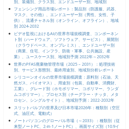
別、装備別、クラス別、エンドユーザー別、地域別
フェンシング用品市場レポート：製品別（防護服、武器、
マスク、その他）、エンドユーザー別（男性、女性、子
供）、流通チャネル別（オンライン、オフライン）、地域
別 2024-2032
ビデオ監視におけるAIの世界市場規模調査、コンポーネン
ト別（ハードウェア、ソフトウェア、サービス）、展開別
（クラウドベース、オンプレミス）、エンドユーザー別
（商業、住宅、インフラ、防衛・軍事、公共施設、産
業）、ユースケース別、地域別予測 2022年～2032年
世界のPFAS廃棄物管理市場（2025 – 2031）：処理技術
別、サービス形態別、最終用途別、地域別分析レポート
シリコーンオイルの世界市場規模調査：原料別（石油、天
然ガス、バイオマス）、用途別（包装、自動車、消費財、
工業）、グレード別（ホモポリマー、コポリマー、ランダ
ムコポリマー）、プロセス別（チーグラー・ナッタ、メタ
ロセン、シングルサイト）、地域別予測：2022-2032年
スリットバルブの世界及び日本市場2026年：種類別（空圧
式、油圧式、電動式）
ノートパソコンのグローバル市場（～2033）：種類別（従
来型ノートPC、2-in-1ノートPC）、画面サイズ別（10.9イ