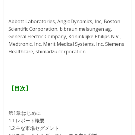
Abbott Laboratories, AngioDynamics, Inc, Boston
Scientific Corporation, b.braun melsungen ag,
General Electric Company, Koninklijke Philips N.V.,
Medtronic, Inc, Merit Medical Systems, Inc, Siemens
Healthcare, shimadzu corporation.
【目次】
第1章:はじめに
1.1.レポート概要
1.2.主な市場セグメント