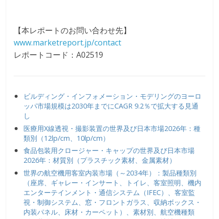
【本レポートのお問い合わせ先】
www.marketreport.jp/contact
レポートコード：A02519
ビルディング・インフォメーション・モデリングのヨーロ
ッパ市場規模は2030年までにCAGR 9.2％で拡大する見通
し
医療用X線透視・撮影装置の世界及び日本市場2026年：種
類別（12lp/cm、10lp/cm）
食品包装用クロージャー・キャップの世界及び日本市場
2026年：材質別（プラスチック素材、金属素材）
世界の航空機用客室内装市場（～2034年）：製品種類別
（座席、ギャレー・インサート、トイレ、客室照明、機内
エンターテインメント・通信システム（IFEC）、客室監
視・制御システム、窓・フロントガラス、収納ボックス・
内装パネル、床材・カーペット）、素材別、航空機種類