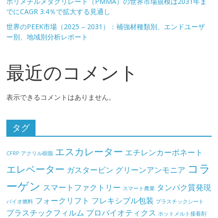
ポリメチルメタクリレート（PMMA）の世界市場規模は2031年ま
でにCAGR 3.4％で拡大する見通し
世界のPEEK市場（2025 – 2031）：補強材種類別、エンドユーザ
ー別、地域別分析レポート
最近のコメント
表示できるコメントはありません。
タグ
エスカレーター
エチレンカーボネート
CFRP
アクリル樹脂
コラ
エレベーター
ガスタービン
グリーンアンモニア
ーゲン
スマートファクトリー
タンパク質発現
スマート農業
フォークリフト
フレキシブル包装
バイオ燃料
プラスチックシート
プラスチックフィルム
プロバイオティクス
ホットメルト接着剤