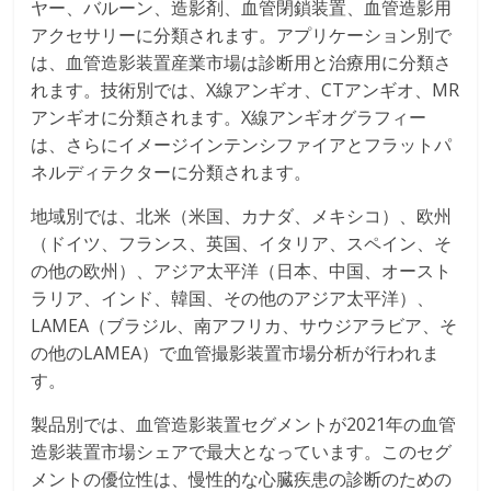
ヤー、バルーン、造影剤、血管閉鎖装置、血管造影用
アクセサリーに分類されます。アプリケーション別で
は、血管造影装置産業市場は診断用と治療用に分類さ
れます。技術別では、X線アンギオ、CTアンギオ、MR
アンギオに分類されます。X線アンギオグラフィー
は、さらにイメージインテンシファイアとフラットパ
ネルディテクターに分類されます。
地域別では、北米（米国、カナダ、メキシコ）、欧州
（ドイツ、フランス、英国、イタリア、スペイン、そ
の他の欧州）、アジア太平洋（日本、中国、オースト
ラリア、インド、韓国、その他のアジア太平洋）、
LAMEA（ブラジル、南アフリカ、サウジアラビア、そ
の他のLAMEA）で血管撮影装置市場分析が行われま
す。
製品別では、血管造影装置セグメントが2021年の血管
造影装置市場シェアで最大となっています。このセグ
メントの優位性は、慢性的な心臓疾患の診断のための