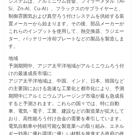
システムは、アルミニウム合金、フィラーメタル（Al-
Si、Zn-Al、Cu-Al）、フラックスのサプライヤーと、
制御雰囲気および真空ろう付けシステムを供給する装
置メーカーから始まります。その後、部品メーカーが
これらのインプットを使用して、熱交換器、ラジエー
ター、バッテリー冷却プレートなどの製品を製造しま
す。
地域
予測期間中、アジア太平洋地域がアルミニウムろう付
けの最速成長市場に
アジア太平洋地域は、中国、インド、日本、韓国など
の主要国における急速な工業化と都市化により、予測
期間中にアルミニウムブレージング市場が最も急成長
すると予測されます。これらの国々では、特に自動
車、電気・電子、工業、建設などの製造業が拡大して
おり、高性能ろう付け合金の需要を牽引しています。
電気自動車や持続可能な製造業への取り組み、エネル
ギー効率に優れ環境に優しい材料を推進する政府の政