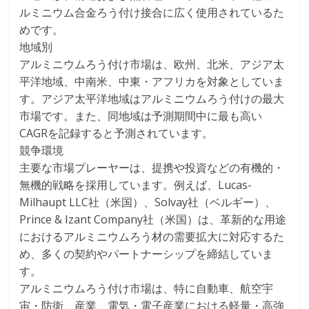
ルミニウム合金ろう付け接合に広く使用されているた
めです。
地域別
アルミニウムろう付け市場は、欧州、北米、アジア太
平洋地域、中南米、中東・アフリカを対象としていま
す。アジア太平洋地域はアルミニウムろう付けの最大
市場です。また、同地域は予測期間中に最も高い
CAGRを記録すると予測されています。
競争環境
主要な市場プレーヤーは、提携や投資などの有機的・
無機的戦略を採用しています。例えば、Lucas-
Milhaupt LLC社（米国）、Solvay社（ベルギー）、
Prince & Izant Company社（米国）は、革新的な用途
におけるアルミニウムろう材の需要拡大に対応するた
め、多くの契約やパートナーシップを締結していま
す。
アルミニウムろう付け市場は、特に自動車、航空宇
宙・防衛、産業、電気・電子産業における軽量・高強