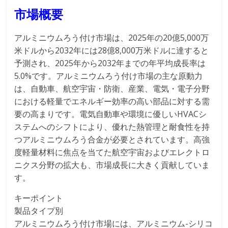
市場概要
アルミニウムろう付け市場は、2025年の20億5,000万
米ドルから2032年には28億8,000万米ドルに達すると
予測され、2025年から2032年までの年平均成長率は
5.0%です。アルミニウムろう付け市場の主な原動力
は、自動車、航空宇宙・防衛、産業、電気・電子分野
における軽量でエネルギー効率の高い部品に対する需
要の高まりです。電気自動車や環境に優しいHVACシ
ステムへのシフトにより、優れた熱管理と耐食性を持
つアルミニウムろう合金が必要とされています。高強
度軽量材料に焦点を当てた航空宇宙およびエレクトロ
ニクス分野の拡大も、市場成長に大きく貢献していま
す。
キーポイント
製品タイプ別
アルミニウムろう付け市場には、アルミニウム-シリコ