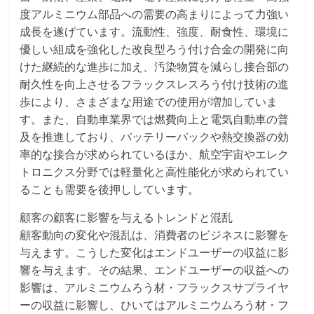
度アルミニウム部品への需要の高まりによって力強い
成長を遂げています。流動性、強度、耐食性、環境に
優しい組成を強化した改良型ろう付け合金の開発に向
けた継続的な進歩に加え、汚染物質を減らし接合部の
耐久性を向上させるフラックスレスろう付け技術の進
歩により、さまざまな用途での使用が増加していま
す。また、自動車業界では燃費向上と電気自動車の普
及を推進しており、バッテリーパックや熱交換器の効
率的な接合が求められているほか、航空宇宙やエレク
トロニクス分野では軽量化と高性能化が求められてい
ることも需要を後押ししています。
顧客の顧客に影響を与えるトレンドと混乱
顧客動向の変化や混乱は、消費者のビジネスに影響を
与えます。こうした変化はエンドユーザーの収益に影
響を与えます。その結果、エンドユーザーの収益への
影響は、アルミニウムろう材・フラックスサプライヤ
ーの収益に影響し、ひいてはアルミニウムろう材・フ