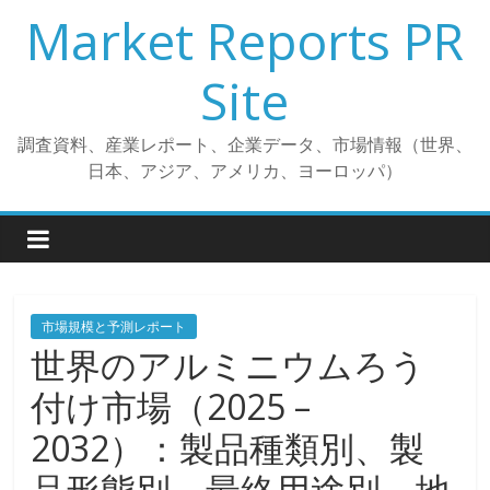
コ
Market Reports PR
ン
テ
Site
ン
ツ
調査資料、産業レポート、企業データ、市場情報（世界、
へ
日本、アジア、アメリカ、ヨーロッパ）
ス
キ
ッ
プ
市場規模と予測レポート
世界のアルミニウムろう
付け市場（2025 –
2032）：製品種類別、製
品形態別、最終用途別、地