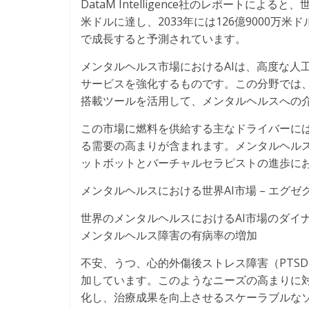
DataM Intelligence社のレポートによる
米ドルに達し、2033年には126億9000万米ドル
で成長すると予測されています。
メンタルヘルス市場におけるAIは、高度な人
サービスを強化するものです。この分野では、
搭載ツールを活用して、メンタルヘルスへの
この市場に燃料を供給する主なドライバーに
る需要の高まりが含まれます。メンタルヘルス
ットボットとバーチャルセラピストの進歩に
メンタルヘルスにおける世界AI市場 – エグ
世界のメンタルヘルスにおけるAI市場のダイナ
メンタルヘルス障害の有病率の増加
不安、うつ、心的外傷後ストレス障害（PTS
加しています。このようなニーズの高まりに対
化し、治療成果を向上させるスケーラブルな