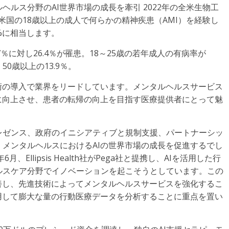
ルス分野のAI世界市場の成長を牽引 2022年の全米生物工
米国の18歳以上の成人で何らかの精神疾患（AMI）を経験し
1%に相当します。
7％に対し26.4％が罹患。18～25歳の若年成人の有病率が
、50歳以上の13.9％。
術の導入で業界をリードしています。メンタルヘルスサービス
に向上させ、患者の転帰の向上を目指す医療提供者にとって魅
レゼンス、政府のイニシアティブと規制支援、パートナーシッ
メンタルヘルスにおけるAIの世界市場の成長を促進するでし
Ellipsis Health社がPega社と提携し、AIを活用した行
ルスケア分野でイノベーションを起こそうとしています。この
善し、先進技術によってメンタルヘルスサービスを強化するこ
用して膨大な量の行動医療データを分析することに重点を置い