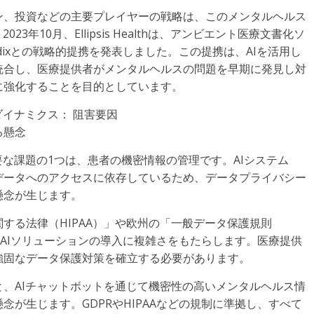
ン、投資などの主要プレイヤーの戦略は、このメンタルヘルス
3年10月、Ellipsis Healthは、アンビエント医療文書化ソ
dixとの戦略的提携を発表しました。この提携は、AIを活用し
統合し、医療提供者がメンタルヘルスの問題を早期に発見し対
に強化することを目的としています。
ダイナミクス： 阻害要因
る懸念
要な課題の1つは、患者の機密情報の管理です。AIシステム
データへのアクセスに依存しているため、データプライバシー
懸念が生じます。
する法律（HIPAA）」や欧州の「一般データ保護規則
、AIソリューションの導入に複雑さをもたらします。医療提供
強固なデータ保護対策を確立する必要があります。
タによると、AIチャットボットを通じて機密性の高いメンタルヘルス情
が生じます。GDPRやHIPAAなどの規制に準拠し、すべて