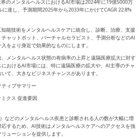
と、世界のメンタルヘルスにおけるAI市場は2024年に19億5000万
に達し、予測期間2025年から2033年にかけてCAGR 22.8%
工知能技術をメンタルヘルスケアに統合し、診断、治療、支援
チャットボット、バーチャルセラピスト、予測分析などのAI
介入をより身近で効果的なものにします。
は、メンタルヘルス状態の有病率の上昇と遠隔医療拡大に対す
におけるAI市場には、特に遠隔医療の拡大や、AI主導のチャ
おいて、大きなビジネスチャンスがあります。
ゼクティブサマリー
ミクス 促進要因
D）などのメンタルヘルス疾患と診断される人の数が大幅に増
応するため、AI技術はメンタルヘルスケアへのアクセスを強
ソリューションを提供します。