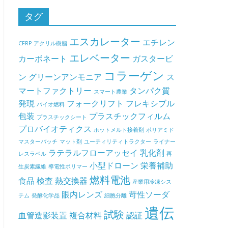
タグ
エスカレーター
エチレン
CFRP
アクリル樹脂
エレベーター
カーボネート
ガスタービ
コラーゲン
ン
グリーンアンモニア
ス
マートファクトリー
タンパク質
スマート農業
発現
フォークリフト
フレキシブル
バイオ燃料
包装
プラスチックフィルム
プラスチックシート
プロバイオティクス
ホットメルト接着剤
ポリアミド
マスターバッチ
マット剤
ユーティリティトラクター
ライナー
ラテラルフローアッセイ
乳化剤
レスラベル
再
小型ドローン
栄養補助
生炭素繊維
導電性ポリマー
燃料電池
食品
検査
熱交換器
産業用冷凍シス
眼内レンズ
苛性ソーダ
テム
発酵化学品
細胞分離
遺伝
試験
血管造影装置
複合材料
認証