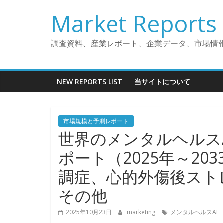
コ
Market Reports 
ン
テ
ン
調査資料、産業レポート、企業データ、市場情
ツ
へ
ス
NEW REPORTS LIST
当サイトについて
キ
ッ
プ
市場規模と予測レポート
世界のメンタルヘルスA
ポート（2025年～2
調症、心的外傷後スト
その他
2025年10月23日
marketing
メンタルヘルスAI