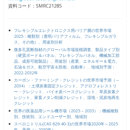
資料コード：SMRC21285
フレキシブルエレクトロニクス用バリア層の世界市場
2025：種類別（透明バリアフィルム、フレキシブルガラ
ス、その他）、用途別分析
微多孔質断熱材のグローバル市場規模調査、製品タイプ別
（硬質ボード＆パネル、フレキシブルパネル、機械加工部
品、成形可能製品）、用途別（産業、エネルギー＆電力、
石油＆ガス、航空宇宙＆防衛、自動車）、地域別予測：
2022-2032年
カーボン・ファーミング・クレジットの世界市場予測（～
2034）：土壌炭素固定クレジット、アグロフォレストリ
ー・クレジット、バイオ炭ベースクレジット、草原炭素ク
レジット、家畜メタン削減クレジット、湿地・泥炭地再生
クレジット
世界の医薬品用シール機市場（2025 – 2033）：機械種類
別、技術別、エンドユーザー別、地域別
スベロニトリル(CAS 629-40-3)の世界市場2020年～2025
年、予測（～2030年）