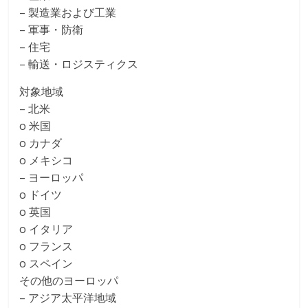
– 製造業および工業
– 軍事・防衛
– 住宅
– 輸送・ロジスティクス
対象地域
– 北米
o 米国
o カナダ
o メキシコ
– ヨーロッパ
o ドイツ
o 英国
o イタリア
o フランス
o スペイン
その他のヨーロッパ
– アジア太平洋地域