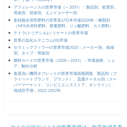
アフェレーシスの世界市場（～2031）：製品別、処置別、
用途別、技術別、エンドユーザー別
多効能水溶性肥料の世界及び日本市場2026年：種類別
（NPK水溶性肥料、窒素肥料、リン酸肥料、カリ肥料）
テトラ(トリデシル)シリケートの世界市場
世界の塩化ルテニウム(III)市場
セラミックフィラーの世界市場2025：メーカー別、地域
別、タイプ・用途別
燃料カードの世界市場（2026～2033）：市場規模、シェ
ア、動向分析
食器洗い機用タブレットの世界市場規模調査、製品別（プ
ライベートブランド、ブランド）、流通チャネル別（スー
パーマーケット、コンビニエンスストア、オンライン）、
地域別予測：2022-2032年
←
マイクロ波デバイスの世界市場は、年平均成長率