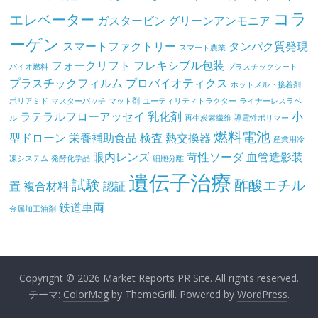
コラ
エレベーター
ガスタービン
グリーンアンモニア
ーゲン
スマートファクトリー
タンパク質発現
スマート農業
フォークリフト
フレキシブル包装
バイオ燃料
プラスチックシート
プラスチックフィルム
プロバイオティクス
ホットメルト接着剤
ポリアミド
マスターバッチ
マット剤
ユーティリティトラクター
ライナーレスラベ
ラテラルフローアッセイ
乳化剤
小
ル
再生炭素繊維
導電性ポリマー
燃料電池
型ドローン
栄養補助食品
検査
熱交換器
産業用冷
眼内レンズ
苛性ソーダ
血管造影装
凍システム
発酵化学品
細胞分離
遺伝子治療
試験
酢酸エチル
置
複合材料
認証
鉄道車両
金属加工油剤
Copyright © 2026
Market Reports PR Site
. All rights reserved.
テーマ:
ColorMag
by ThemeGrill. Powered by
WordPress
.