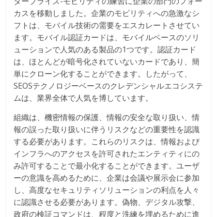
タープライズ-モビリティの練習に企業の部門のフォー
カスを移動しました。企業のモビリティへの急激なシ
フトは、モバイル技術の需要をエスカレートさせてい
ます。モバイル認証カードは、モバイルベースのソリ
ューションで人気のある製品の1つです。認証カード
は、ほとんどが暗号化されていないカードであり、簡
単にクローン化することができます。したがって、
SEOSテクノロジーベースのクレデンシャルエコシステ
ムは、業界全体で人気を博しています。
組織は、機密情報の保護、情報の安全な取り扱い、情
報の誤った取り扱いに伴うリスクなどの重要性を認識
する必要があります。これらのリスクは、情報および
インフラへのアクセスを許可されたエンティティにの
み許可することで最小化することができます。ユーザ
ーの意識を高めるために、企業は会議や展示会に参加
し、高度なセキュリティソリューションの利点を人々
に認識させる必要があります。偽物、デジタル攻撃、
政府の検証コマンドは、程度と洗練を埋めるために進