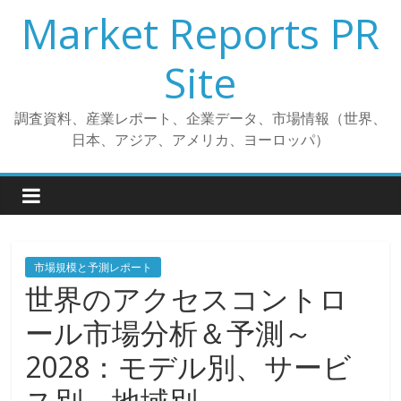
コ
Market Reports PR
ン
テ
Site
ン
ツ
調査資料、産業レポート、企業データ、市場情報（世界、
へ
日本、アジア、アメリカ、ヨーロッパ）
ス
キ
ッ
プ
市場規模と予測レポート
世界のアクセスコントロ
ール市場分析＆予測～
2028：モデル別、サービ
ス別、地域別