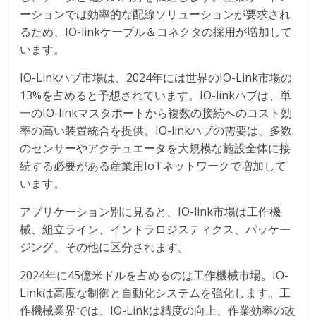
ーションでは効率的な配線ソリューションが要求され
るため、IO-linkケーブル＆コネクタの採用が増加して
います。
IO-Linkハブ市場は、2024年には世界のIO-Link市場の
13%を占めると予想されています。IO-linkハブは、単
一のIO-linkマスタポートから複数の接続へのコスト効
率の高い装置統合を提供。IO-linkハブの需要は、多数
のセンサーやアクチュエータを大規模な施設全体に接
続する必要がある産業用IoTネットワークで増加して
います。
アプリケーション別に見ると、IO-link市場は工作機
械、組立ライン、イントラロジスティクス、パッケー
ジング、その他に区分されます。
2024年に45億米ドルを占めるのは工作機械市場。IO-
Linkは高度な制御と自動化システムを強化します。工
作機械業界では、IO-Linkは精度の向上、作業効率の改