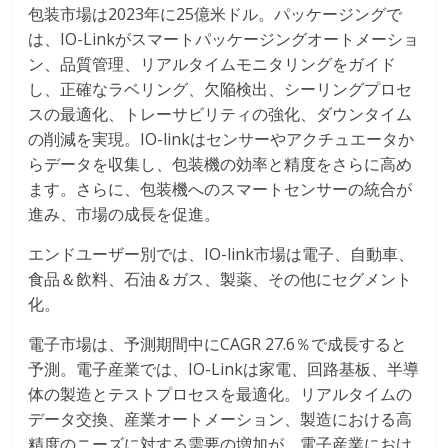
包装市場は2023年に25億米ドル。パッケージングで
は、IO-Linkがスマートパッケージングオートメーショ
ン、品質管理、リアルタイムモニタリングをガイド
し、正確なラベリング、欠陥検出、シーリングプロセ
スの最適化、トレーサビリティの強化、ダウンタイム
の削減を実現。IO-linkはセンサーやアクチュエータか
らデータを収集し、包装機の効率と精度をさらに高め
ます。さらに、包装機へのスマートセンサーの統合が
進み、市場の成長を促進。
エンドユーザー別では、IO-link市場は電子、自動車、
食品＆飲料、石油＆ガス、製薬、その他にセグメント
化。
電子市場は、予測期間中にCAGR 27.6％で成長すると
予測。電子産業では、IO-Linkは家電、回路基板、半導
体の製造とテストプロセスを最適化。リアルタイムの
データ交換、産業オートメーション、製造における高
精度のニーズに対する需要の増加が、電子産業におけ