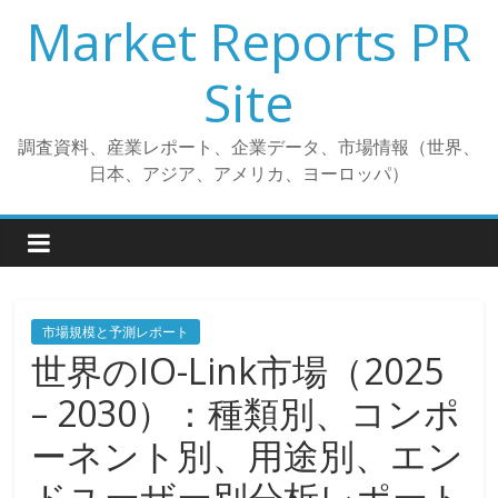
コ
Market Reports PR
ン
テ
Site
ン
ツ
調査資料、産業レポート、企業データ、市場情報（世界、
へ
日本、アジア、アメリカ、ヨーロッパ）
ス
キ
ッ
プ
市場規模と予測レポート
世界のIO-Link市場（2025
– 2030）：種類別、コンポ
ーネント別、用途別、エン
ドユーザー別分析レポート