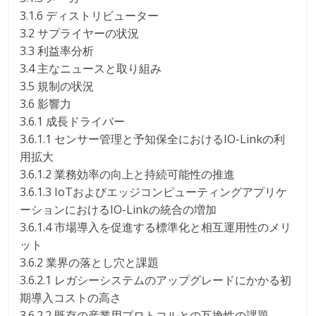
3.1.6 ディストリビューター
3.2 サプライヤーの状況
3.3 利益率分析
3.4 主なニュースと取り組み
3.5 規制の状況
3.6 影響力
3.6.1 成長ドライバー
3.6.1.1 センサー管理と予知保全におけるIO-Linkの利
用拡大
3.6.1.2 業務効率の向上と持続可能性の推進
3.6.1.3 IoTおよびエッジコンピューティングアプリケ
ーションにおけるIO-Linkの統合の増加
3.6.1.4 市場導入を促進する標準化と相互運用性のメリ
ット
3.6.2 業界の落とし穴と課題
3.6.2.1 レガシーシステムのアップグレードにかかる初
期導入コストの高さ
3.6.2.2 既存の産業用プロトコルとの互換性の課題