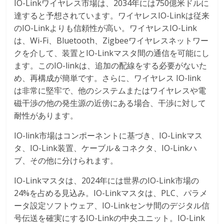
IO-Linkワイヤレス市場は、2034年には750億米ドルに
達すると予想されています。ワイヤレスIO-Linkは従来
のIO-Linkよりも信頼性が高い。ワイヤレスIO-Link
は、Wi-Fi、Bluetooth、Zigbeeワイヤレスネットワー
クを介して、装置とIO-Linkマスタ間の通信を可能にし
ます。このIO-linkは、追加の配線をする必要がないた
め、再構成が簡単です。さらに、ワイヤレス IO-link
は非常に堅牢で、他のシステムまたはワイヤレスや電
磁干渉の他の発生源の近傍にある場合、干渉に対して
耐性があります。
IO-link市場はコンポーネントに基づき、IO-Linkマス
タ、IO-Link装置、ケーブル＆コネクタ、IO-Linkハ
ブ、その他に分けられます。
IO-Linkマスタは、2024年には世界のIO-Link市場の
24%を占める見込み。IO-Linkマスタは、PLC、パラメ
ータ設定ソフトウェア、IO-Linkセンサ間のデジタル信
号伝送を確実にするIO-Linkの中央ユニット。IO-Link