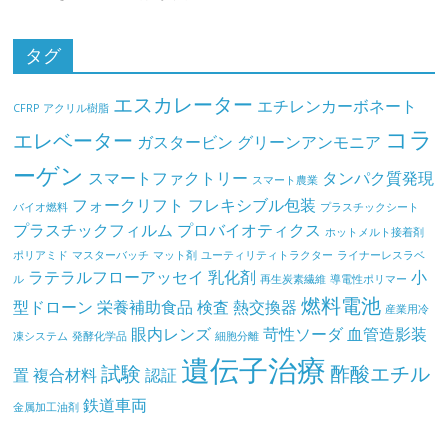
タグ
エスカレーター
エチレンカーボネート
CFRP
アクリル樹脂
コラ
エレベーター
ガスタービン
グリーンアンモニア
ーゲン
スマートファクトリー
タンパク質発現
スマート農業
フォークリフト
フレキシブル包装
バイオ燃料
プラスチックシート
プラスチックフィルム
プロバイオティクス
ホットメルト接着剤
ポリアミド
マスターバッチ
マット剤
ユーティリティトラクター
ライナーレスラベ
ラテラルフローアッセイ
乳化剤
小
ル
再生炭素繊維
導電性ポリマー
燃料電池
型ドローン
栄養補助食品
検査
熱交換器
産業用冷
眼内レンズ
苛性ソーダ
血管造影装
凍システム
発酵化学品
細胞分離
遺伝子治療
試験
酢酸エチル
置
複合材料
認証
鉄道車両
金属加工油剤