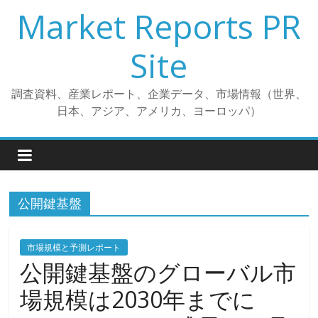
コ
Market Reports PR
ン
テ
Site
ン
ツ
調査資料、産業レポート、企業データ、市場情報（世界、
へ
日本、アジア、アメリカ、ヨーロッパ）
ス
キ
ッ
プ
公開鍵基盤
市場規模と予測レポート
公開鍵基盤のグローバル市
場規模は2030年までに