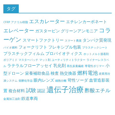
タグ
エスカレーター
エチレンカーボネート
CFRP
アクリル樹脂
コラ
エレベーター
ガスタービン
グリーンアンモニア
ーゲン
スマートファクトリー
タンパク質発現
スマート農業
フォークリフト
フレキシブル包装
バイオ燃料
プラスチックシート
プラスチックフィルム
プロバイオティクス
ホットメルト接着剤
ポリアミド
マスターバッチ
マット剤
ユーティリティトラクター
ライナーレスラベ
ラテラルフローアッセイ
乳化剤
小
ル
再生炭素繊維
導電性ポリマー
燃料電池
型ドローン
栄養補助食品
検査
熱交換器
産業用冷
眼内レンズ
苛性ソーダ
血管造影装
凍システム
発酵化学品
細胞分離
遺伝子治療
試験
酢酸エチル
置
複合材料
認証
鉄道車両
金属加工油剤