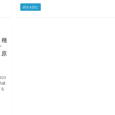
続きを読む
：種
オ
、原
023
均成
する