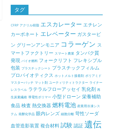
タグ
エスカレーター
エチレン
CFRP
アクリル樹脂
エレベーター
カーボネート
ガスタービ
コラーゲン
ン
グリーンアンモニア
ス
マートファクトリー
タンパク質
スマート農業
発現
フォークリフト
フレキシブル
バイオ燃料
包装
プラスチックフィルム
プラスチックシート
プロバイオティクス
ホットメルト接着剤
ポリアミド
マスターバッチ
マット剤
ユーティリティトラクター
ライナー
ラテラルフローアッセイ
乳化剤
レスラベル
再
小型ドローン
栄養補助
生炭素繊維
導電性ポリマー
燃料電池
食品
検査
熱交換器
産業用冷凍シス
眼内レンズ
苛性ソーダ
テム
発酵化学品
細胞分離
遺伝
試験
血管造影装置
複合材料
認証