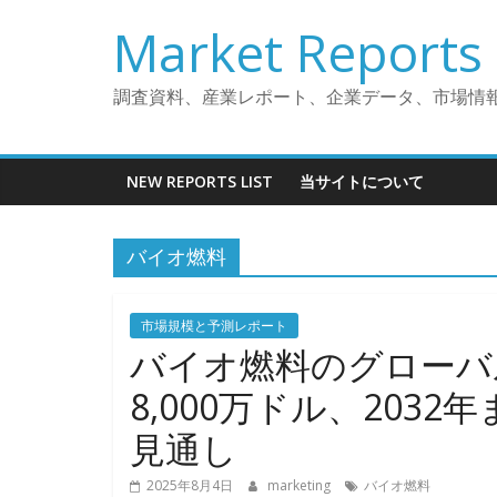
コ
Market Reports 
ン
テ
ン
調査資料、産業レポート、企業データ、市場情
ツ
へ
ス
NEW REPORTS LIST
当サイトについて
キ
ッ
バイオ燃料
プ
市場規模と予測レポート
バイオ燃料のグローバル市
8,000万ドル、2032
見通し
2025年8月4日
marketing
バイオ燃料