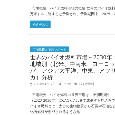
市場概要 バイオ燃料市場の概要 世界のバイオ燃料市場は、2
万米ドルに達すると予測され、予測期間中（2025～2
続きを読む
市場規模と予測レポート
世界のバイオ燃料市場～2030年
地域別（北米、中南米、ヨーロ
パ、アジア太平洋、中東、アフ
カ）分析
2024年4月17日
team
バイオ燃料
市場概要 バイオ燃料の世界市場は、予測期間中
（2023-2030年）にCAGR 7.65%で成長する見込み
バイオ燃料とは、太古の生物物質から石炭や石油な
化石燃料が形成されるような地