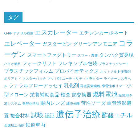
タグ
エスカレーター
エチレンカーボネート
CFRP
アクリル樹脂
コラ
エレベーター
ガスタービン
グリーンアンモニア
ーゲン
スマートファクトリー
タンパク質発現
スマート農業
フォークリフト
フレキシブル包装
バイオ燃料
プラスチックシート
プラスチックフィルム
プロバイオティクス
ホットメルト接着剤
ポリアミド
マスターバッチ
マット剤
ユーティリティトラクター
ライナーレスラベ
ラテラルフローアッセイ
乳化剤
小
ル
再生炭素繊維
導電性ポリマー
燃料電池
型ドローン
栄養補助食品
検査
熱交換器
産業用冷
眼内レンズ
苛性ソーダ
血管造影装
凍システム
発酵化学品
細胞分離
遺伝子治療
試験
酢酸エチル
置
複合材料
認証
鉄道車両
金属加工油剤