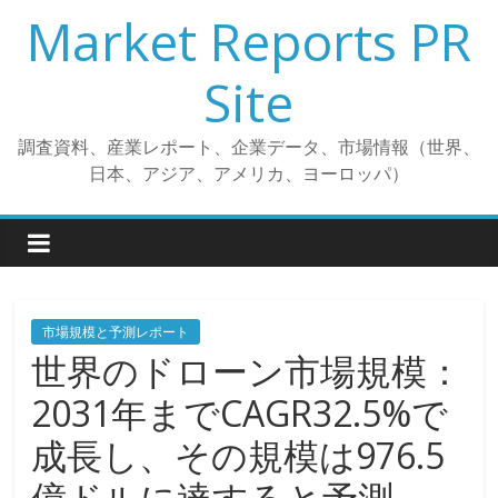
コ
Market Reports PR
ン
テ
Site
ン
ツ
調査資料、産業レポート、企業データ、市場情報（世界、
へ
日本、アジア、アメリカ、ヨーロッパ）
ス
キ
ッ
プ
市場規模と予測レポート
世界のドローン市場規模：
2031年までCAGR32.5%で
成長し、その規模は976.5
億ドルに達すると予測