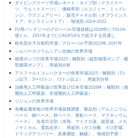
ダイビングスーツ市場レポート：タイプ別（ドライスー
ツ、ウェットスーツ）、価格帯別（エコノミー、ミッドレ
ンジ、ラグジュアリー）、販売チャネル別（オフラインス
トア、オンラインストア）、地域別 2024-2032
EV用バッテリーのグローバル市場規模は2026年に103.04
億ドル、2031年までにCAGR5.6％で拡大する見通し
粉末高分子分散剤市場：グローバル予測2025年-2031年
シルバーカリウムシアン化物の世界市場
循環ポンプの世界市場2025：種類別（縦型循環ポンプ、横
型循環ポンプ）、用途別分析
アスファルトコンパクターの世界市場2025：種類別（5ト
ン以下、5〜13トン、13トン以上）、用途別分析
治療用人工呼吸器の世界及び日本市場2026年：種類別（侵
襲的人工呼吸器、非侵襲的人工呼吸器）
ツジョンの世界市場
有機金属骨格の世界市場規模調査、製品別（アルミニウム
ベース、銅ベース、鉄ベース、亜鉛ベース、マグネシウム
ベース）、合成方法別（水熱、マイクロ波、超音波、メカ
ノケミカル、電気化学）、用途別（ガス分離、ガス貯蔵、
ドラッグデリバリー、炭素捕捉、触媒）、地域別予測：